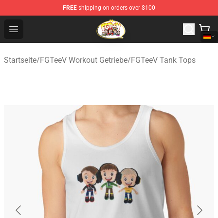
FREE
shipping on orders over $100
FGTeeV Store - Official FGTeeV Merchandise Shop
Open menu
Startseite
/
FGTeeV Workout Getriebe
/
FGTeeV Tank Tops