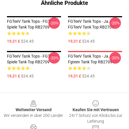
Ähnliche Produkte
FGTeeV Tank Tops - FGTEEV
FGTeeV Tank Tops - Ja.
-20%
-20%
Spiele Tank Top RB2709
FGTeeV Tank Top RB2709
19,31 £
$24.45
19,31 £
$24.45
FGTeeV Tank Tops - FGTEEV
FGTeeV Tank Tops - Ja.
-20%
-20%
Spiele Tank Top RB2709
Fgteev Tank Top RB2709
19,31 £
$24.45
19,31 £
$24.45
Footer
Weltweiter Versand
Kaufen Sie mit Vertrauen
Wir versenden in über 200 Länder
24/7 Schutz von Klicks bis zur
Lieferung