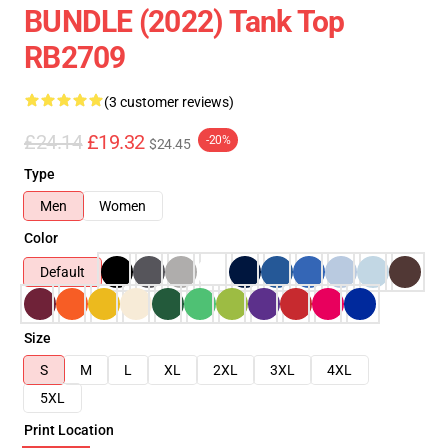
BUNDLE (2022) Tank Top
RB2709
(3 customer reviews)
£24.14
£19.32
-20%
$24.45
Type
Men
Women
Color
Default
Size
S
M
L
XL
2XL
3XL
4XL
5XL
Print Location