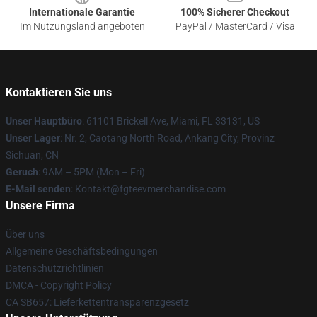
Internationale Garantie
100% Sicherer Checkout
Im Nutzungsland angeboten
PayPal / MasterCard / Visa
Kontaktieren Sie uns
Unser Hauptbüro
: 61101 Brickell Ave, Miami, FL 33131, US
Unser Lager
: Nr. 2, Caotang North Road, Ankang City, Provinz
Sichuan, CN
Geruch
: 9AM – 5PM (Mon – Fri)
E-Mail senden
: Kontakt@fgteevmerchandise.com
Unsere Firma
Über uns
Allgemeine Geschäftsbedingungen
Datenschutzrichtlinien
DMCA - Copyright Policy
CA SB657: Lieferkettentransparenzgesetz