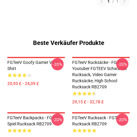
1
/
1
Beste Verkäufer Produkte
FGTeeV Goofy Gamer Vibes T-
FGTeeV Rucksäcke - FGTEEV.
-20%
-20%
Shirt
Youtuber FGTEEV Schwarzer
Rucksack, Video Gamer
Rucksäcke, High School
20,93 £ - 24,09 £
Rucksack RB2709
29,15 £ - 32,78 £
FGTeeV Backpacks - FGTEEV
FGTeeV Rucksack - FGTeeV
-20%
-20%
Spiel Rucksack RB2709
Rucksack RB2709