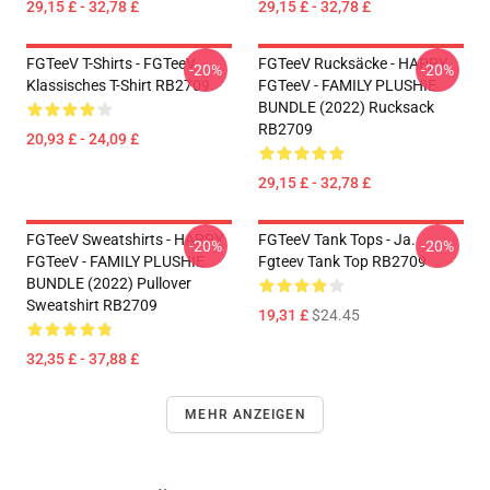
29,15 £ - 32,78 £
29,15 £ - 32,78 £
FGTeeV T-Shirts - FGTeeV
FGTeeV Rucksäcke - HAPPY
-20%
-20%
Klassisches T-Shirt RB2709
FGTeeV - FAMILY PLUSHIE
BUNDLE (2022) Rucksack
RB2709
20,93 £ - 24,09 £
29,15 £ - 32,78 £
FGTeeV Sweatshirts - HAPPY
FGTeeV Tank Tops - Ja.
-20%
-20%
FGTeeV - FAMILY PLUSHIE
Fgteev Tank Top RB2709
BUNDLE (2022) Pullover
Sweatshirt RB2709
19,31 £
$24.45
32,35 £ - 37,88 £
MEHR ANZEIGEN