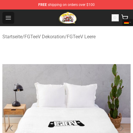
FREE
shipping on orders over $100
FGTeeV Store - Official FGTeeV Merchandise Shop
Open menu
Startseite
/
FGTeeV Dekoration
/
FGTeeV Leere