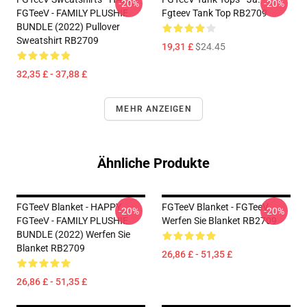
-20%
-20%
FGTeeV - FAMILY PLUSHIE
Fgteev Tank Top RB2709
BUNDLE (2022) Pullover
Sweatshirt RB2709
19,31 £
$24.45
32,35 £ - 37,88 £
MEHR ANZEIGEN
Ähnliche Produkte
FGTeeV Blanket - HAPPY
FGTeeV Blanket - FGTeeV
-20%
-20%
FGTeeV - FAMILY PLUSHIE
Werfen Sie Blanket RB2709
BUNDLE (2022) Werfen Sie
Blanket RB2709
26,86 £ - 51,35 £
26,86 £ - 51,35 £