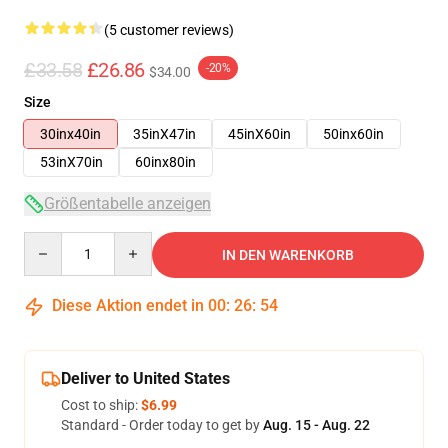
(5 customer reviews)
£33.58
£26.86
-20%
$34.00
Size
30inx40in
35inX47in
45inX60in
50inx60in
53inX70in
60inx80in
Größentabelle anzeigen
Quantity
IN DEN WARENKORB
Diese Aktion endet in
00
:
26
:
54
Deliver to United States
Cost to ship:
$6.99
Standard - Order today to get by
Aug. 15 - Aug. 22