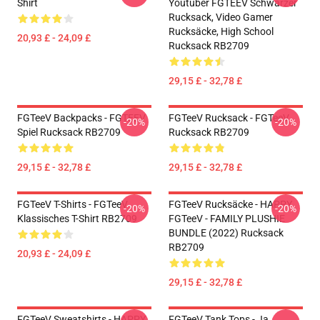
Shirt
Youtuber FGTEEV Schwarzer
Rucksack, Video Gamer
Rucksäcke, High School
20,93 £ - 24,09 £
Rucksack RB2709
29,15 £ - 32,78 £
FGTeeV Backpacks - FGTEEV
FGTeeV Rucksack - FGTeeV
-20%
-20%
Spiel Rucksack RB2709
Rucksack RB2709
29,15 £ - 32,78 £
29,15 £ - 32,78 £
FGTeeV T-Shirts - FGTeeV
FGTeeV Rucksäcke - HAPPY
-20%
-20%
Klassisches T-Shirt RB2709
FGTeeV - FAMILY PLUSHIE
BUNDLE (2022) Rucksack
RB2709
20,93 £ - 24,09 £
29,15 £ - 32,78 £
FGTeeV Sweatshirts - HAPPY
FGTeeV Tank Tops - Ja.