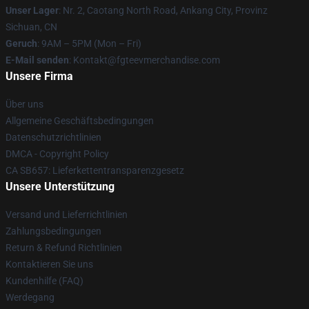
Unser Lager
: Nr. 2, Caotang North Road, Ankang City, Provinz
Sichuan, CN
Geruch
: 9AM – 5PM (Mon – Fri)
E-Mail senden
: Kontakt@fgteevmerchandise.com
Unsere Firma
Über uns
Allgemeine Geschäftsbedingungen
Datenschutzrichtlinien
DMCA - Copyright Policy
CA SB657: Lieferkettentransparenzgesetz
Unsere Unterstützung
Versand und Lieferrichtlinien
Zahlungsbedingungen
Return & Refund Richtlinien
Kontaktieren Sie uns
Kundenhilfe (FAQ)
Werdegang