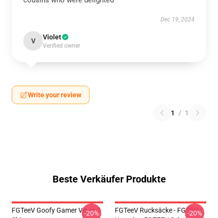
cousins who were delighted
Dec 19, 2024
Violet
V
Verified owner
Write your review
1
/
1
Beste Verkäufer Produkte
FGTeeV Goofy Gamer Vibes T-
FGTeeV Rucksäcke - FGTEEV.
-20%
-20%