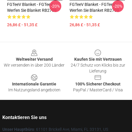
FGTeeV Blanket - FGTeeV
FGTeeV Blanket - FGTeeV
-20%
-20%
Werfen Sie Blanket RB2709
Werfen Sie Blanket RB2709
26,86 £ - 51,35 £
26,86 £ - 51,35 £
Footer
Weltweiter Versand
Kaufen Sie mit Vertrauen
Wir versenden in über 200 Länder
24/7 Schutz von Klicks bis zur
Lieferung
Internationale Garantie
100% Sicherer Checkout
Im Nutzungsland angeboten
PayPal / MasterCard / Visa
Kontaktieren Sie uns
Unser Hauptbüro
: 61101 Brickell Ave, Miami, FL 33131, US