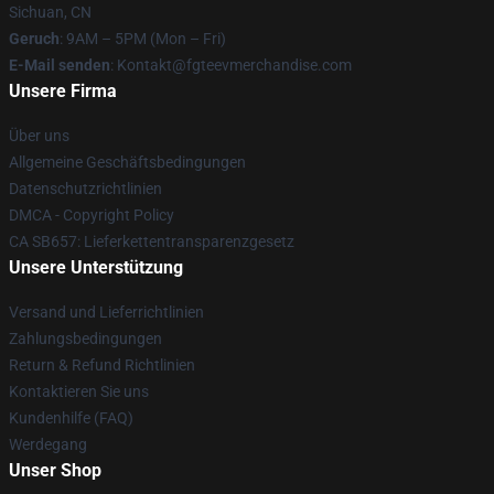
Sichuan, CN
Geruch
: 9AM – 5PM (Mon – Fri)
E-Mail senden
: Kontakt@fgteevmerchandise.com
Unsere Firma
Über uns
Allgemeine Geschäftsbedingungen
Datenschutzrichtlinien
DMCA - Copyright Policy
CA SB657: Lieferkettentransparenzgesetz
Unsere Unterstützung
Versand und Lieferrichtlinien
Zahlungsbedingungen
Return & Refund Richtlinien
Kontaktieren Sie uns
Kundenhilfe (FAQ)
Werdegang
Unser Shop