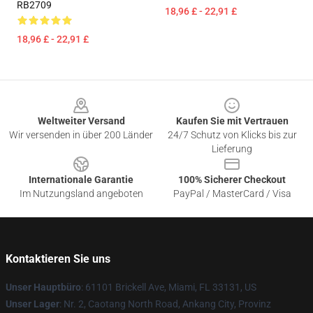
RB2709
18,96 £ - 22,91 £
18,96 £ - 22,91 £
Footer
Weltweiter Versand
Kaufen Sie mit Vertrauen
Wir versenden in über 200 Länder
24/7 Schutz von Klicks bis zur
Lieferung
Internationale Garantie
100% Sicherer Checkout
Im Nutzungsland angeboten
PayPal / MasterCard / Visa
Kontaktieren Sie uns
Unser Hauptbüro
: 61101 Brickell Ave, Miami, FL 33131, US
Unser Lager
: Nr. 2, Caotang North Road, Ankang City, Provinz