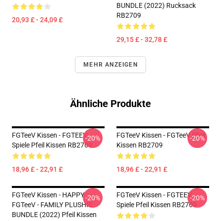
BUNDLE (2022) Rucksack
RB2709
20,93 £ - 24,09 £
29,15 £ - 32,78 £
MEHR ANZEIGEN
Ähnliche Produkte
FGTeeV Kissen - FGTEEV
FGTeeV Kissen - FGTeeV Pfeil
-20%
-20%
Spiele Pfeil Kissen RB2709
Kissen RB2709
18,96 £ - 22,91 £
18,96 £ - 22,91 £
FGTeeV Kissen - HAPPY
FGTeeV Kissen - FGTEEV
-20%
-20%
FGTeeV - FAMILY PLUSHIE
Spiele Pfeil Kissen RB2709
BUNDLE (2022) Pfeil Kissen