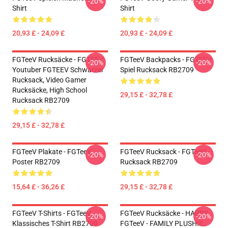
-20%
-20%
Shirt
Shirt
20,93 £ - 24,09 £
20,93 £ - 24,09 £
FGTeeV Rucksäcke - FGTEEV.
FGTeeV Backpacks - FGTEEV
-20%
-20%
Youtuber FGTEEV Schwarzer
Spiel Rucksack RB2709
Rucksack, Video Gamer
Rucksäcke, High School
29,15 £ - 32,78 £
Rucksack RB2709
29,15 £ - 32,78 £
FGTeeV Plakate - FGTeeV
FGTeeV Rucksack - FGTeeV
-20%
-20%
Poster RB2709
Rucksack RB2709
15,64 £ - 36,26 £
29,15 £ - 32,78 £
FGTeeV T-Shirts - FGTeeV
FGTeeV Rucksäcke - HAPPY
-20%
-20%
Klassisches T-Shirt RB2709
FGTeeV - FAMILY PLUSHIE