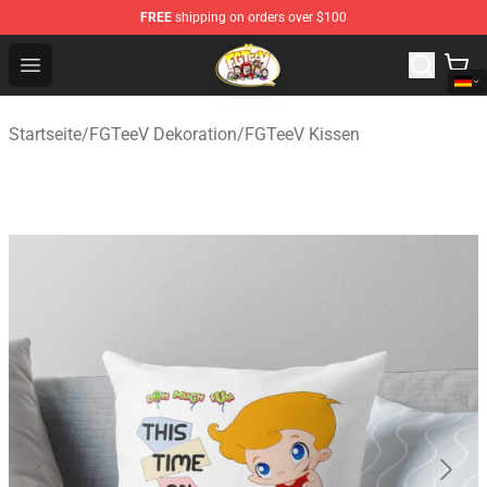
FREE
shipping on orders over $100
FGTeeV Store - Official FGTeeV Merchandise Shop
Open menu
Startseite
/
FGTeeV Dekoration
/
FGTeeV Kissen