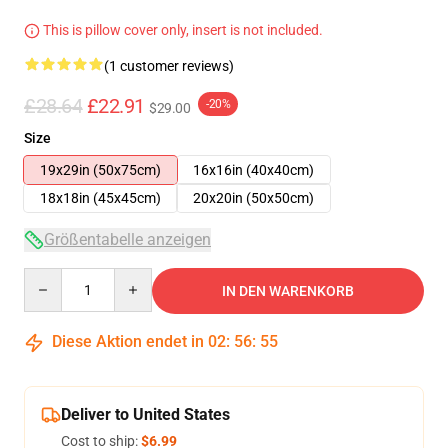
This is pillow cover only, insert is not included.
(1 customer reviews)
£28.64
£22.91
-20%
$29.00
Size
19x29in (50x75cm)
16x16in (40x40cm)
18x18in (45x45cm)
20x20in (50x50cm)
Größentabelle anzeigen
Quantity
IN DEN WARENKORB
Diese Aktion endet in
02
:
56
:
54
Deliver to United States
Cost to ship:
$6.99