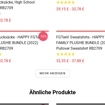
ksäcke, High School
 RB2709
29,15 £ - 32,78 £
32,78 £
-20%
ucksäcke - HAPPY FGTeeV -
FGTeeV Sweatshirts - HAPPY
LUSHIE BUNDLE (2022)
FAMILY PLUSHIE BUNDLE (2
 RB2709
Pullover Sweatshirt RB2709
32,78 £
32,35 £ - 37,88 £
MEHR ANZEIGEN
Ähnliche Produkte