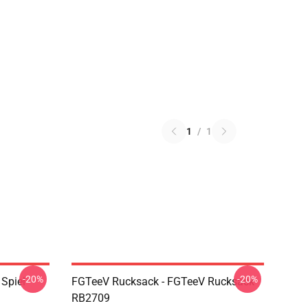
1
/
1
-20%
-20%
Spiel
FGTeeV Rucksack - FGTeeV Rucksack
RB2709