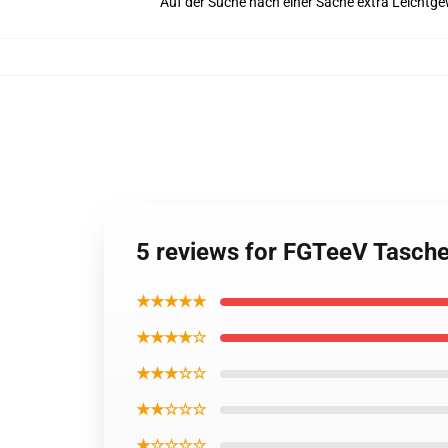
Auf der Suche nach einer Sache extra Leichtge
5 reviews for FGTeeV Tasch
★★★★★
★★★★☆
★★★☆☆
★★☆☆☆
★☆☆☆☆