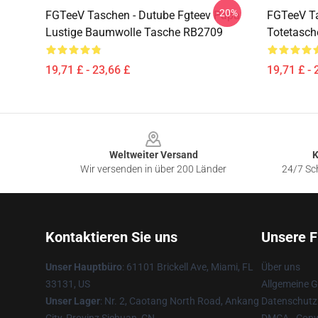
-20%
FGTeeV Taschen - Dutube Fgteev Papa
FGTeeV T
Lustige Baumwolle Tasche RB2709
Totetasc
19,71 £ - 23,66 £
19,71 £ - 
Footer
Weltweiter Versand
K
Wir versenden in über 200 Länder
24/7 Sch
Kontaktieren Sie uns
Unsere F
Unser Hauptbüro
: 61101 Brickell Ave, Miami, FL
Über uns
33131, US
Allgemeine 
Unser Lager
: Nr. 2, Caotang North Road, Ankang
Datenschutzr