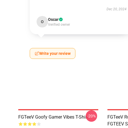
Dec 20, 2024
Oscar
O
Verified owner
Write your review
-20%
FGTeeV Goofy Gamer Vibes T-Shirt
FGTeeV Ru
FGTEEV Sc