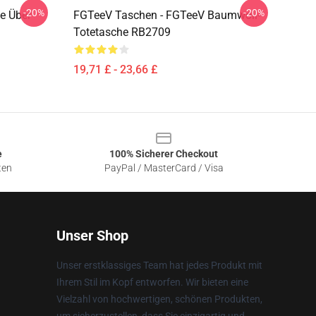
-20%
-20%
e Über
FGTeeV Taschen - FGTeeV Baumwoll-
Totetasche RB2709
19,71 £ - 23,66 £
e
100% Sicherer Checkout
ten
PayPal / MasterCard / Visa
Unser Shop
Unser erstklassiges Team hat jedes Produkt mit
Ihrem Stil im Kopf entworfen. Wir bieten eine
Vielzahl von hochwertigen, schönen Produkten,