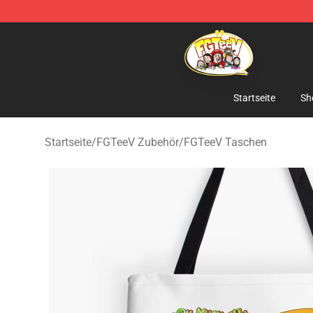
FGTeeV Store - Official FGTeeV Merchandise Shop
Startseite
Sh
Startseite
/
FGTeeV Zubehör
/
FGTeeV Taschen