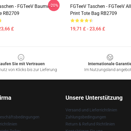
-20%
aschen - FGTeeV Baumwoll-
FGTeeV Taschen - FGTeeV All
he RB2709
Print Tote Bag RB2709
23,66 £
19,71 £ - 23,66 £
aufen Sie mit Vertrauen
Internationale Garanti
utz von Klicks bis zur Lieferung
Im Nutzungsland angebo
irma
Unsere Unterstützung
Versand und Lieferrichtlinien
Geschäftsbedingungen
Zahlungsbedingungen
ichtlinien
Return & Refund Richtlinien