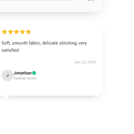
Soft, smooth fabric, delicate stitching, very
satisfied.
Dec 22, 2024
Jonathan
J
Verified owner