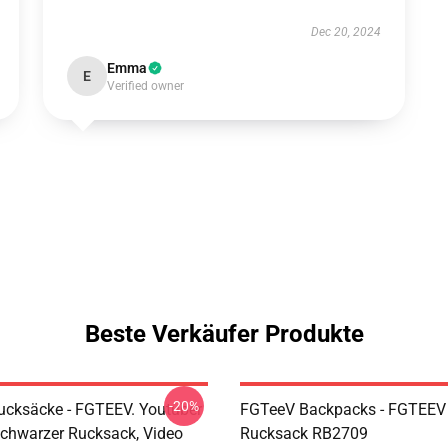
Dec 20, 2024
Emma
E
Verified owner
Beste Verkäufer Produkte
-20%
cksäcke - FGTEEV. Youtuber
FGTeeV Backpacks - FGTEEV 
hwarzer Rucksack, Video
Rucksack RB2709