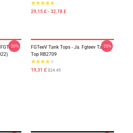
29,15 £ - 32,78 £
-20%
-20%
 FGTeeV -
FGTeeV Tank Tops - Ja. Fgteev Tank
022)
Top RB2709
19,31 £
$24.45