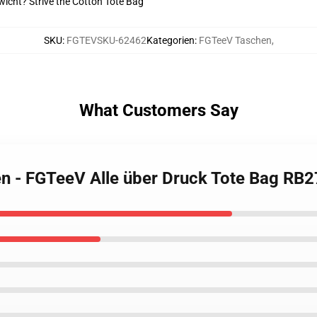
wicht? Strive the Cotton Tote Bag
SKU
:
FGTEVSKU-62462
Kategorien
:
FGTeeV Taschen
,
What Customers Say
en - FGTeeV Alle über Druck Tote Bag RB