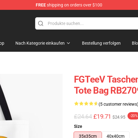
FREE
shipping on orders over $100
op
Nach Kategorie einkaufen
Bestellung verfolgen
Bl
FGTeeV Taschen
Tote Bag RB270
(5 customer reviews
£24.64
£19.71
-20%
$24.95
Size
35x35cm
40x40cm