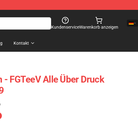
Kundenservice
Warenkorb anzeigen
og
Kontakt
 - FGTeeV Alle Über Druck
9
)