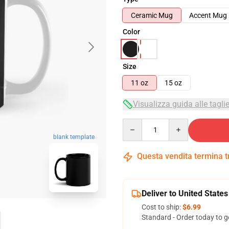
Ceramic Mug
Accent Mug
Color
Size
11 oz
15 oz
Visualizza guida alle tagli
Quantity
blank template
Questa vendita termina 
Deliver to United States
Cost to ship:
$6.99
Standard - Order today to g