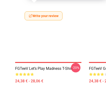
Write your review
-20%
FGTeeV Let’s Play Madness T-Shirt
FGTeeV Go
24,38 € - 28,06 €
24,38 € - 