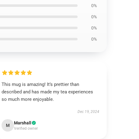
0%
0%
0%
0%
This mug is amazing! It’s prettier than
described and has made my tea experiences
so much more enjoyable.
Dec 19, 2024
Marshall
M
Verified owner