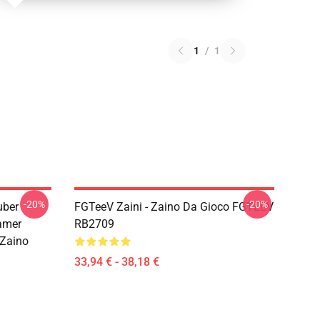
1
/
1
-20%
-20%
uber
FGTeeV Zaini - Zaino Da Gioco FGTEEV
amer
RB2709
 Zaino
33,94 € - 38,18 €