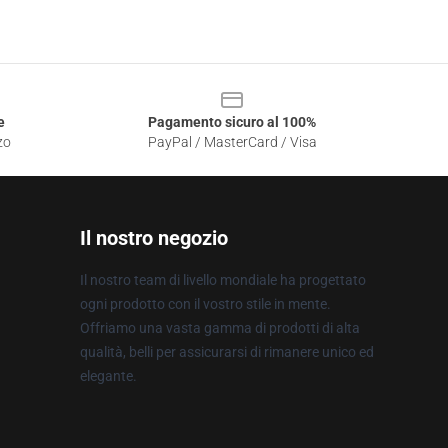
e
Pagamento sicuro al 100%
zo
PayPal / MasterCard / Visa
Il nostro negozio
Il nostro team di livello mondiale ha progettato
ogni prodotto con il vostro stile in mente.
Offriamo una vasta gamma di prodotti di alta
qualità, belli per assicurarsi di rimanere unico ed
elegante.