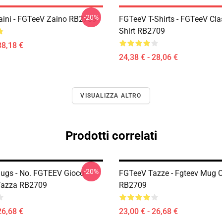
-20%
ini - FGTeeV Zaino RB2709
FGTeeV T-Shirts - FGTeeV Clas
Shirt RB2709
38,18 €
24,38 € - 28,06 €
VISUALIZZA ALTRO
Prodotti correlati
-20%
ugs - No. FGTEEV Gioco
FGTeeV Tazze - Fgteev Mug C
Tazza RB2709
RB2709
26,68 €
23,00 € - 26,68 €