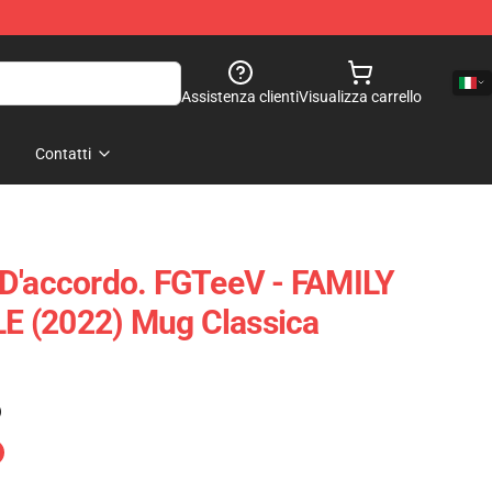
Assistenza clienti
Visualizza carrello
Contatti
D'accordo. FGTeeV - FAMILY
 (2022) Mug Classica
)