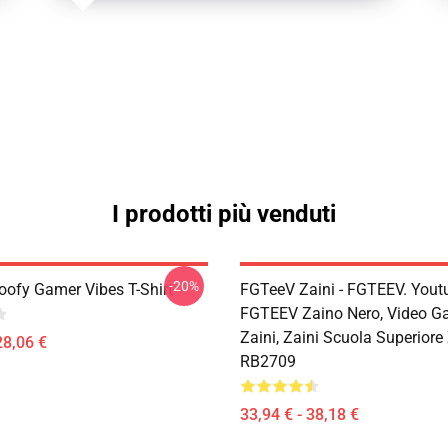
I prodotti più venduti
-20%
ofy Gamer Vibes T-Shirt
FGTeeV Zaini - FGTEEV. Yout
FGTEEV Zaino Nero, Video G
Zaini, Zaini Scuola Superiore
28,06 €
RB2709
33,94 € - 38,18 €