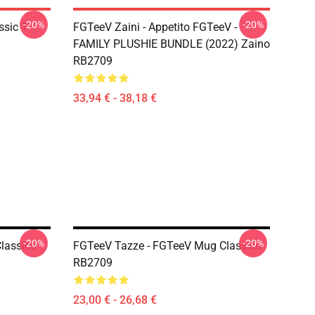
-20%
-20%
sic T-
FGTeeV Zaini - Appetito FGTeeV -
FAMILY PLUSHIE BUNDLE (2022) Zaino
RB2709
33,94 € - 38,18 €
-20%
-20%
lassico
FGTeeV Tazze - FGTeeV Mug Classico
RB2709
23,00 € - 26,68 €