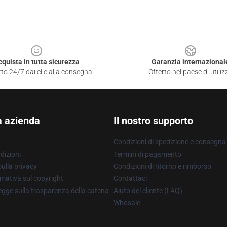
cquista in tutta sicurezza
Garanzia internazional
to 24/7 dai clic alla consegna
Offerto nel paese di utiliz
a azienda
Il nostro supporto
Condizioni di spedizione e consegna
dizioni
Termini di pagamento
ulla privacy
Condizioni di ritorno e rimborso
mativa sul copyright
Contattaci
gge sulla trasparenza della catena
Aiuto del cliente (FAQ)
Whosale