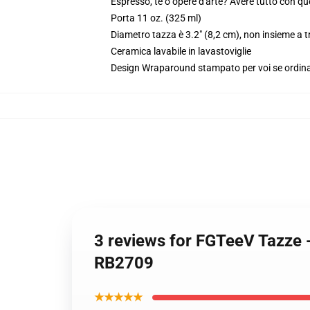
Espresso, tè o opere d'arte? Avere tutto con qu
Porta 11 oz. (325 ml)
Diametro tazza è 3.2" (8,2 cm), non insieme a t
Ceramica lavabile in lavastoviglie
Design Wraparound stampato per voi se ordin
3 reviews for FGTeeV Tazze
RB2709
★★★★★