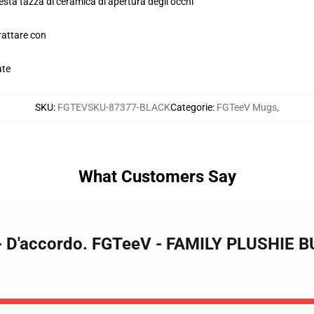
esta tazza di ceramica di apertura degli occhi
rattare con
ate
SKU
:
FGTEVSKU-87377-BLACK
Categorie
:
FGTeeV Mugs
,
What Customers Say
 - D'accordo. FGTeeV - FAMILY PLUSHIE 