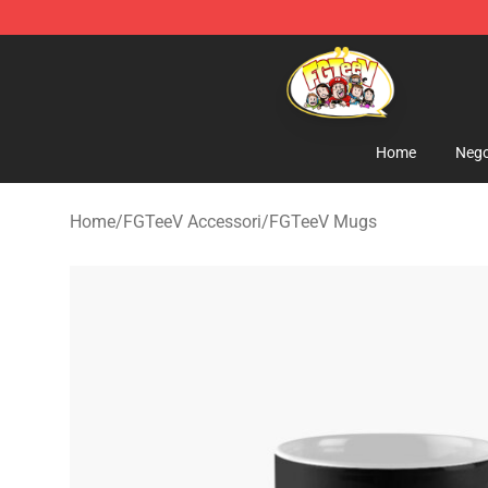
FGTeeV Store - Official FGTeeV Merchandise Shop
Home
Nego
Home
/
FGTeeV Accessori
/
FGTeeV Mugs