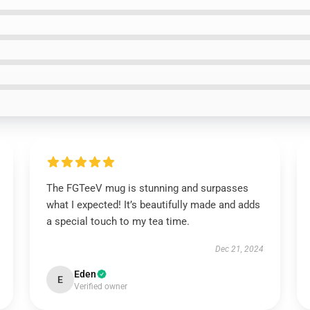
The FGTeeV mug is stunning and surpasses
what I expected! It’s beautifully made and adds
a special touch to my tea time.
Dec 21, 2024
Eden
E
Verified owner