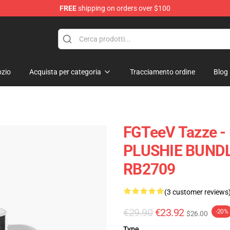
FREE
shipping on orders over $100
zio
Acquista per categoria
Tracciamento ordine
Blog
FGTeeV Tazze - 
PLUSHIE BUNDLE
RB2709
(3 customer reviews
€29.90
€23.92
-20%
$26.00
Type