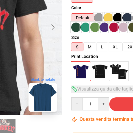
Color
Default
Size
S
M
L
XL
2X
Print Location
blank template
Visualizza guida alle tagli
Quantity
Questa vendita termina 