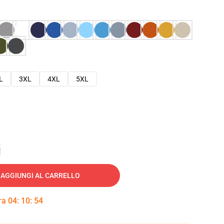
L
3XL
4XL
5XL
e
AGGIUNGI AL CARRELLO
tra
04
:
10
:
53