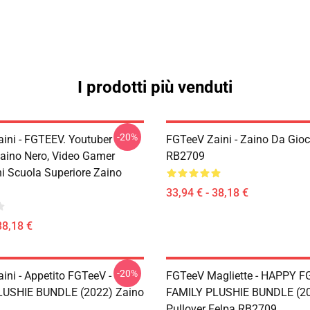
I prodotti più venduti
-20%
ini - FGTEEV. Youtuber
FGTeeV Zaini - Zaino Da Gi
ino Nero, Video Gamer
RB2709
ni Scuola Superiore Zaino
33,94 € - 38,18 €
38,18 €
-20%
ini - Appetito FGTeeV -
FGTeeV Magliette - HAPPY F
LUSHIE BUNDLE (2022) Zaino
FAMILY PLUSHIE BUNDLE (2
Pullover Felpa RB2709