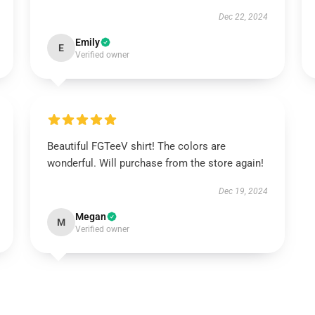
Dec 22, 2024
Emily
E
Verified owner
Beautiful FGTeeV shirt! The colors are
wonderful. Will purchase from the store again!
Dec 19, 2024
Megan
M
Verified owner