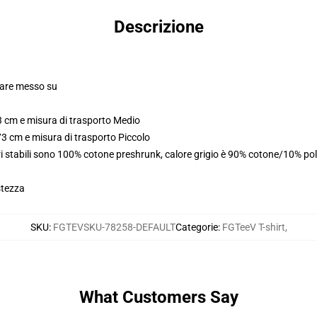
Descrizione
olare messo su
3 cm e misura di trasporto Medio
73 cm e misura di trasporto Piccolo
i stabili sono 100% cotone preshrunk, calore grigio è 90% cotone/10% pol
stezza
SKU
:
FGTEVSKU-78258-DEFAULT
Categorie
:
FGTeeV T-shirt
,
What Customers Say