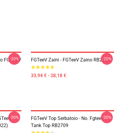
-20%
-20%
oco FGTEEV
FGTeeV Zaini - FGTeeV Zaino RB2709
33,94 € - 38,18 €
-20%
-20%
GTeeV -
FGTeeV Top Serbatoio - No. Fgteev
022)
Tank Top RB2709