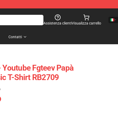
Assistenza clienti
Visualizza carrello
Contatti
- Youtube Fgteev Papà
sic T-Shirt RB2709
)