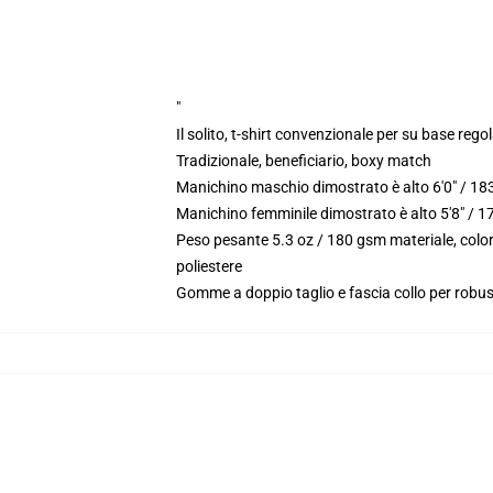
"
Il solito, t-shirt convenzionale per su base reg
Tradizionale, beneficiario, boxy match
Manichino maschio dimostrato è alto 6'0" / 18
Manichino femminile dimostrato è alto 5'8" / 1
Peso pesante 5.3 oz / 180 gsm materiale, color
poliestere
Gomme a doppio taglio e fascia collo per robu