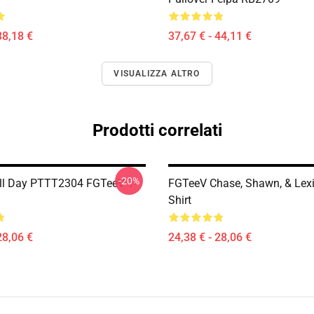
38,18 €
37,67 € - 44,11 €
VISUALIZZA ALTRO
Prodotti correlati
-20%
ll Day PTTT2304 FGTeeV T-
FGTeeV Chase, Shawn, & Lexi
Shirt
28,06 €
24,38 € - 28,06 €