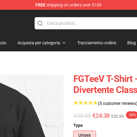
FREE
shipping on orders over $100
zio
Acquista per categoria
Tracciamento ordine
Blog
FGTeeV T-Shirt 
Divertente Clas
(5 customer reviews
€30.48
€24.38
-20%
$26.50
Type
Unisex