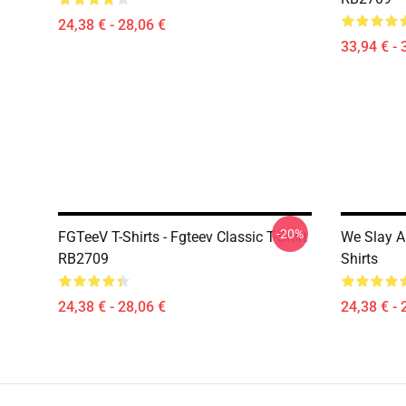
24,38 € - 28,06 €
33,94 € - 
-20%
FGTeeV T-Shirts - Fgteev Classic T-Shirt
We Slay A
RB2709
Shirts
24,38 € - 28,06 €
24,38 € - 
Footer