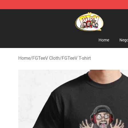
FGTeeV Store - Official FGTeeV Merchandise Shop
Home
Nego
Home
/
FGTeeV Cloth
/
FGTeeV T-shirt