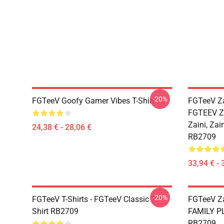
-20%
FGTeeV Goofy Gamer Vibes T-Shirt
FGTeeV Za
FGTEEV Za
Zaini, Zai
24,38 € - 28,06 €
RB2709
33,94 € - 
-20%
FGTeeV T-Shirts - FGTeeV Classic T-
FGTeeV Za
Shirt RB2709
FAMILY P
RB2709