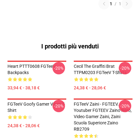
1
/
1
I prodotti più venduti
Heart PTTT0608 FGTeeV
Cecil The Graffiti Brat
-20%
-20%
Backpacks
TTPM0203 FGTeeV T-Shirts
33,94 € - 38,18 €
24,38 € - 28,06 €
FGTeeV Goofy Gamer Vibes T-
FGTeeV Zaini - FGTEEV.
-20%
-20%
Shirt
Youtuber FGTEEV Zaino Nero,
Video Gamer Zaini, Zaini
Scuola Superiore Zaino
24,38 € - 28,06 €
RB2709