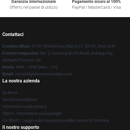
Garanzia internazionale
Pagamento sicuro al 100%
Offerto nel paese di utilizzo
PayPal / MasterCard / Visa
Contattaci
Il nostro ufficio
: 61101 Brickell Ave, Miami, FL 33131, Stati Uniti
Il nostro magazzino
: No. 2, Caotang North Road, Ankang City,
Sichuan Province, CN
Orario
: 9AM – 5PM (Mon – Fri)
Email
: contattifgteevmerchandise.com
La nostra azienda
Su di noi
Termini e condizioni
Informativa sulla privacy
DMCA - Informativa sul copyright
CA SB657: Legge sulla trasparenza della catena di fornitura
Il nostro supporto