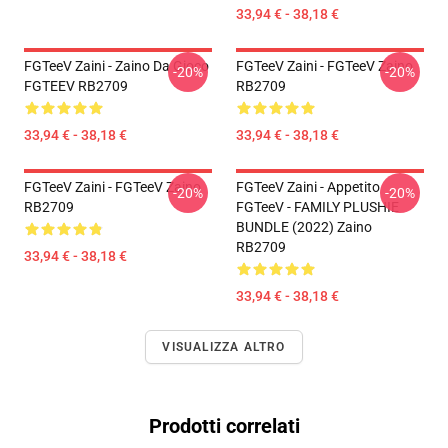
33,94 € - 38,18 €
FGTeeV Zaini - Zaino Da Gioco
FGTeeV Zaini - FGTeeV Zaino
-20%
-20%
FGTEEV RB2709
RB2709
33,94 € - 38,18 €
33,94 € - 38,18 €
FGTeeV Zaini - FGTeeV Zaino
FGTeeV Zaini - Appetito
-20%
-20%
RB2709
FGTeeV - FAMILY PLUSHIE
BUNDLE (2022) Zaino
RB2709
33,94 € - 38,18 €
33,94 € - 38,18 €
VISUALIZZA ALTRO
Prodotti correlati