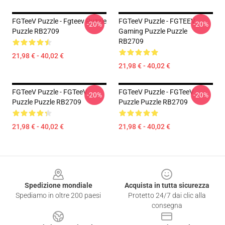
FGTeeV Puzzle - Fgteev Puzzle
FGTeeV Puzzle - FGTEEV
-20%
-20%
Puzzle RB2709
Gaming Puzzle Puzzle
RB2709
21,98 € - 40,02 €
21,98 € - 40,02 €
FGTeeV Puzzle - FGTeeV
FGTeeV Puzzle - FGTeeV
-20%
-20%
Puzzle Puzzle RB2709
Puzzle Puzzle RB2709
21,98 € - 40,02 €
21,98 € - 40,02 €
Footer
Spedizione mondiale
Acquista in tutta sicurezza
Spediamo in oltre 200 paesi
Protetto 24/7 dai clic alla
consegna