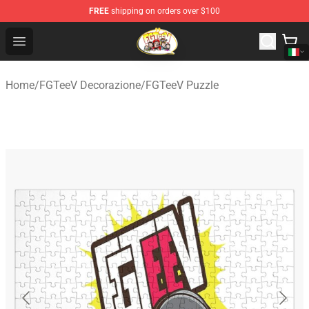
FREE
shipping on orders over $100
FGTeeV Store - Official FGTeeV Merchandise Shop
Open menu
Home
/
FGTeeV Decorazione
/
FGTeeV Puzzle