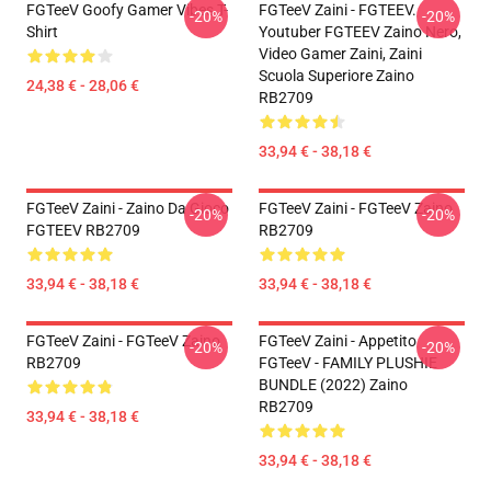
FGTeeV Goofy Gamer Vibes T-
FGTeeV Zaini - FGTEEV.
-20%
-20%
Shirt
Youtuber FGTEEV Zaino Nero,
Video Gamer Zaini, Zaini
Scuola Superiore Zaino
24,38 € - 28,06 €
RB2709
33,94 € - 38,18 €
FGTeeV Zaini - Zaino Da Gioco
FGTeeV Zaini - FGTeeV Zaino
-20%
-20%
FGTEEV RB2709
RB2709
33,94 € - 38,18 €
33,94 € - 38,18 €
FGTeeV Zaini - FGTeeV Zaino
FGTeeV Zaini - Appetito
-20%
-20%
RB2709
FGTeeV - FAMILY PLUSHIE
BUNDLE (2022) Zaino
RB2709
33,94 € - 38,18 €
33,94 € - 38,18 €