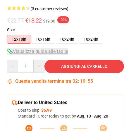
(3 customer reviews)
€22.77
€18.22
-20%
$19.80
Size
12x18in
16x16in
16x24in
18x24in
Visualizza guida alle taglie
Quantity
AGGIUNGI AL CARRELLO
Questa vendita termina tra
02
:
19
:
54
Deliver to United States
Cost to ship:
$6.99
Standard - Order today to get by
Aug. 13 - Aug. 20