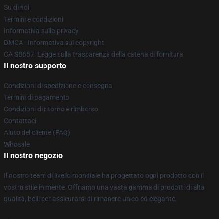
Su di noi
Termini e condizioni
Informativa sulla privacy
DMCA - Informativa sul copyright
CA SB657: Legge sulla trasparenza della catena di fornitura
Il nostro supporto
Condizioni di spedizione e consegna
Termini di pagamento
Condizioni di ritorno e rimborso
Contattaci
Aiuto del cliente (FAQ)
Whosale
Il nostro negozio
Il nostro team di livello mondiale ha progettato ogni prodotto con il
vostro stile in mente. Offriamo una vasta gamma di prodotti di alta
qualità, belli per assicurarsi di rimanere unico ed elegante.