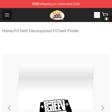
FREE
shipping on orders over $100
FGTeeV Store - Official FGTeeV Merchandise Shop
Open menu
Home
/
FGTeeV Decorazione
/
FGTeeV Poster