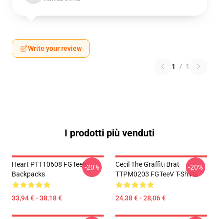
Write your review
1
/
1
I prodotti più venduti
Heart PTTT0608 FGTeeV
Cecil The Graffiti Brat
-20%
-20%
Backpacks
TTPM0203 FGTeeV T-Shirts
33,94 € - 38,18 €
24,38 € - 28,06 €