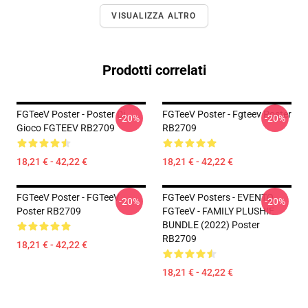
VISUALIZZA ALTRO
Prodotti correlati
FGTeeV Poster - Poster Di
FGTeeV Poster - Fgteev Poster
-20%
-20%
Gioco FGTEEV RB2709
RB2709
18,21 € - 42,22 €
18,21 € - 42,22 €
FGTeeV Poster - FGTeeV
FGTeeV Posters - EVENTO
-20%
-20%
Poster RB2709
FGTeeV - FAMILY PLUSHIE
BUNDLE (2022) Poster
RB2709
18,21 € - 42,22 €
18,21 € - 42,22 €