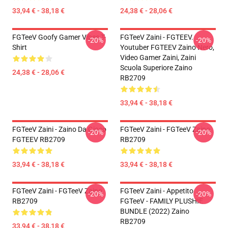
33,94 € - 38,18 €
24,38 € - 28,06 €
FGTeeV Goofy Gamer Vibes T-
FGTeeV Zaini - FGTEEV.
-20%
-20%
Shirt
Youtuber FGTEEV Zaino Nero,
Video Gamer Zaini, Zaini
Scuola Superiore Zaino
24,38 € - 28,06 €
RB2709
33,94 € - 38,18 €
FGTeeV Zaini - Zaino Da Gioco
FGTeeV Zaini - FGTeeV Zaino
-20%
-20%
FGTEEV RB2709
RB2709
33,94 € - 38,18 €
33,94 € - 38,18 €
FGTeeV Zaini - FGTeeV Zaino
FGTeeV Zaini - Appetito
-20%
-20%
RB2709
FGTeeV - FAMILY PLUSHIE
BUNDLE (2022) Zaino
RB2709
33,94 € - 38,18 €