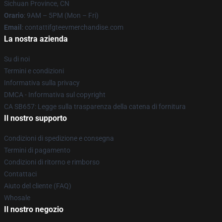
Sichuan Province, CN
Orario
: 9AM – 5PM (Mon – Fri)
Email
: contattifgteevmerchandise.com
La nostra azienda
Su di noi
Termini e condizioni
Informativa sulla privacy
DMCA - Informativa sul copyright
CA SB657: Legge sulla trasparenza della catena di fornitura
Il nostro supporto
Condizioni di spedizione e consegna
Termini di pagamento
Condizioni di ritorno e rimborso
Contattaci
Aiuto del cliente (FAQ)
Whosale
Il nostro negozio