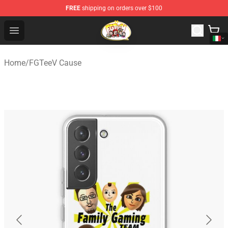
FREE
shipping on orders over $100
FGTeeV Store - Official FGTeeV Merchandise Shop
Open menu
Home
/
FGTeeV Cause