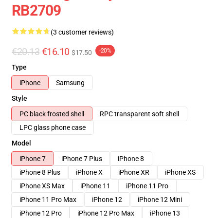
RB2709
(3 customer reviews)
€20.13
€16.10
-20%
$17.50
Type
iPhone
Samsung
Style
PC black frosted shell
RPC transparent soft shell
LPC glass phone case
Model
iPhone 7
iPhone 7 Plus
iPhone 8
iPhone 8 Plus
iPhone X
iPhone XR
iPhone XS
iPhone XS Max
iPhone 11
iPhone 11 Pro
iPhone 11 Pro Max
iPhone 12
iPhone 12 Mini
iPhone 12 Pro
iPhone 12 Pro Max
iPhone 13