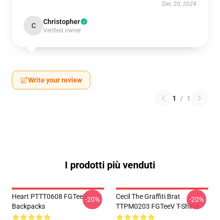
Dec 20, 2024
Christopher
C
Verified owner
Write your review
1
/
1
I prodotti più venduti
Heart PTTT0608 FGTeeV
Cecil The Graffiti Brat
-20%
-20%
Backpacks
TTPM0203 FGTeeV T-Shirts