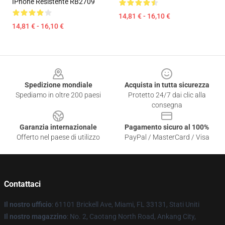
IPhone Resistente RB2709
14,81 € - 16,10 €
14,81 € - 16,10 €
Footer
Spedizione mondiale
Acquista in tutta sicurezza
Spediamo in oltre 200 paesi
Protetto 24/7 dai clic alla
consegna
Garanzia internazionale
Pagamento sicuro al 100%
Offerto nel paese di utilizzo
PayPal / MasterCard / Visa
Contattaci
Il nostro ufficio
: 61101 Brickell Ave, Miami, FL 33131, Stati Uniti
Il nostro magazzino
: No. 2, Caotang North Road, Ankang City,