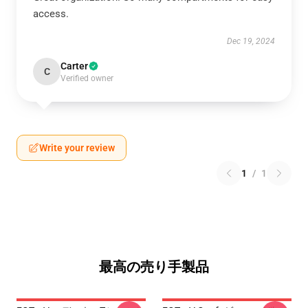
access.
Dec 19, 2024
Carter
C
Verified owner
Write your review
1
/
1
最高の売り手製品