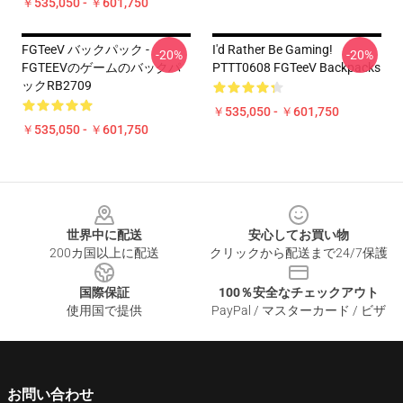
￥535,050 - ￥601,750
FGTeeV バックパック -
I'd Rather Be Gaming!
-20%
-20%
FGTEEVのゲームのバックパ
PTTT0608 FGTeeV Backpacks
ックRB2709
￥535,050 - ￥601,750
￥535,050 - ￥601,750
Footer
世界中に配送
安心してお買い物
200カ国以上に配送
クリックから配送まで24/7保護
国際保証
100％安全なチェックアウト
使用国で提供
PayPal / マスターカード / ビザ
お問い合わせ