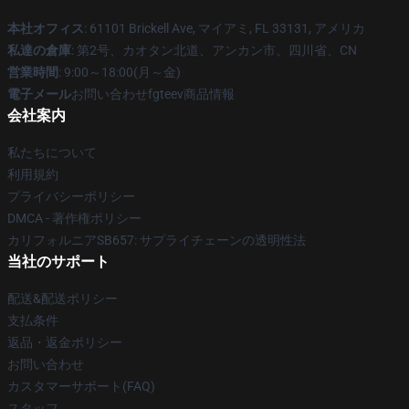
本社オフィス
: 61101 Brickell Ave, マイアミ, FL 33131, アメリカ
私達の倉庫
: 第2号、カオタン北道、アンカン市、四川省、CN
営業時間
: 9:00～18:00(月～金)
電子メール
お問い合わせfgteev商品情報
会社案内
私たちについて
利用規約
プライバシーポリシー
DMCA - 著作権ポリシー
カリフォルニアSB657: サプライチェーンの透明性法
当社のサポート
配送&配送ポリシー
支払条件
返品・返金ポリシー
お問い合わせ
カスタマーサポート(FAQ)
スタッフ