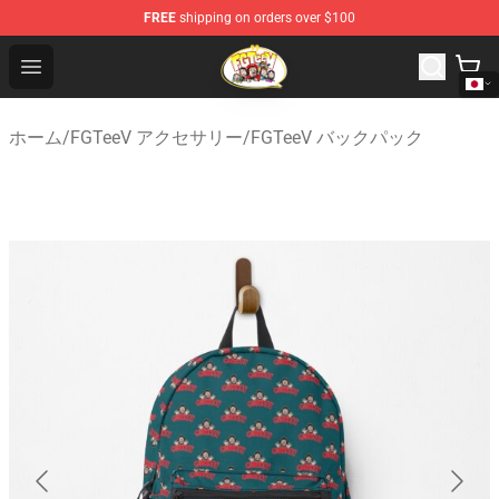
FREE
shipping on orders over $100
FGTeeV Store - Official FGTeeV Merchandise Shop
Open menu
ホーム
/
FGTeeV アクセサリー
/
FGTeeV バックパック