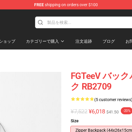
FREE
shipping on orders over $100
ショップ
カテゴリーで購入
注文追跡
ブログ
お
FGTeeV バック
ク RB2709
(5 customer reviews
¥7,522
¥6,018
-20%
$41.50
Size
Zipper Backpack (44x26x15cm