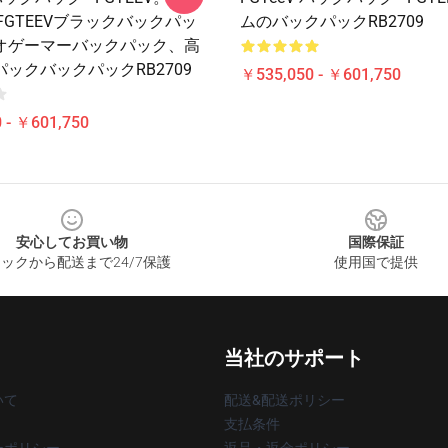
er FGTEEVブラックバックパッ
ムのバックパックRB2709
オゲーマーバックパック、高
ックバックパックRB2709
￥535,050 - ￥601,750
 - ￥601,750
安心してお買い物
国際保証
ックから配送まで24/7保護
使用国で提供
当社のサポート
いて
配送&配送ポリシー
支払条件