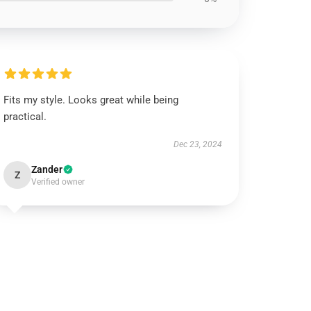
Fits my style. Looks great while being
practical.
Dec 23, 2024
Zander
Z
Verified owner