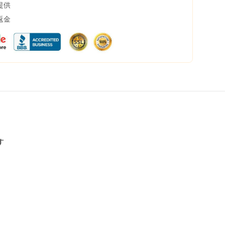
提供
返金
す