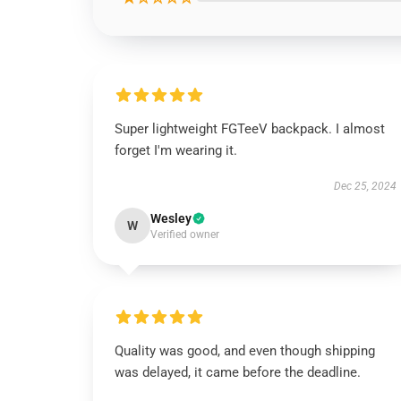
Super lightweight FGTeeV backpack. I almost
forget I'm wearing it.
Dec 25, 2024
Wesley
W
Verified owner
Quality was good, and even though shipping
was delayed, it came before the deadline.