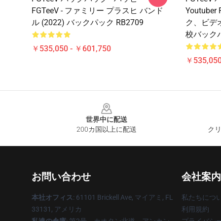
FGTeeV - ファミリー プラスヒ バンド
Youtub
ル (2022) バックパック RB2709
ク、ビデ
校バックパ
￥535,050 - ￥601,750
￥535,050
Footer
世界中に配送
200カ国以上に配送
クリ
お問い合わせ
会社案内
本社オフィス
: 61101 Brickell Ave, マイアミ, FL
私たちにつ
33131, アメリカ
利用規約