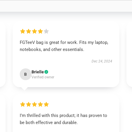
FGTeeV bag is great for work. Fits my laptop,
notebooks, and other essentials.
Dec 24, 2024
Brielle
B
Verified owner
I’m thrilled with this product; it has proven to
be both effective and durable.