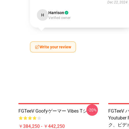
Dec 22, 2024
Harrison
H
Verified owner
Write your review
-20%
FGTeeV Goofyゲーマー Vibes Tシャツ
FGTeeV
Youtub
ク、ビデ
￥384,250 - ￥442,250