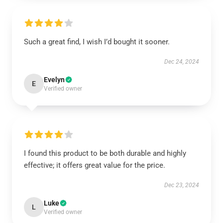
Such a great find, I wish I’d bought it sooner.
Dec 24, 2024
Evelyn
E
Verified owner
I found this product to be both durable and highly
effective; it offers great value for the price.
Dec 23, 2024
Luke
L
Verified owner