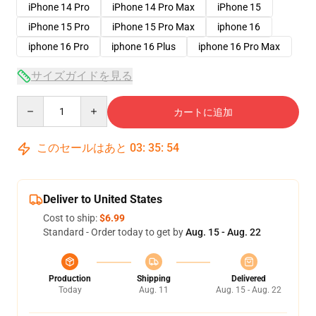
iPhone 14 Pro
iPhone 14 Pro Max
iPhone 15
iPhone 15 Pro
iPhone 15 Pro Max
iphone 16
iphone 16 Pro
iphone 16 Plus
iphone 16 Pro Max
サイズガイドを見る
Quantity
カートに追加
このセールはあと
03
:
35
:
54
Deliver to United States
Cost to ship:
$6.99
Standard - Order today to get by
Aug. 15 - Aug. 22
Production
Shipping
Delivered
Today
Aug. 11
Aug. 15 - Aug. 22