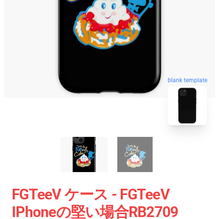
blank template
FGTeeV ケース - FGTeeV
IPhoneの堅い場合RB2709