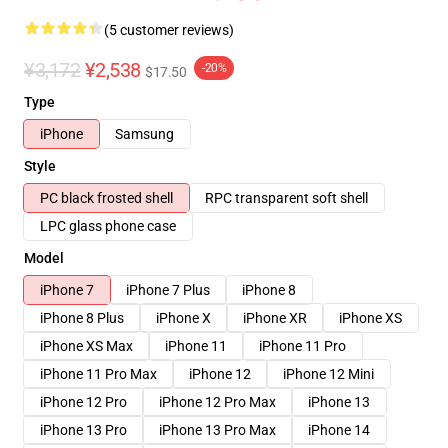
(5 customer reviews)
¥3,172
¥2,538
-20%
$17.50
Type
iPhone
Samsung
Style
PC black frosted shell
RPC transparent soft shell
LPC glass phone case
Model
iPhone 7
iPhone 7 Plus
iPhone 8
iPhone 8 Plus
iPhone X
iPhone XR
iPhone XS
iPhone XS Max
iPhone 11
iPhone 11 Pro
iPhone 11 Pro Max
iPhone 12
iPhone 12 Mini
iPhone 12 Pro
iPhone 12 Pro Max
iPhone 13
iPhone 13 Pro
iPhone 13 Pro Max
iPhone 14