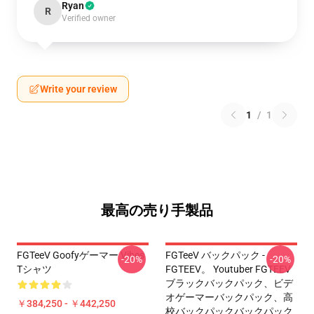
Ryan
R
Verified owner
Write your review
1
/
1
最高の売り手製品
FGTeeV Goofyゲーマー Vibes
FGTeeV バックパック -
-20%
-20%
Tシャツ
FGTEEV。 Youtuber FGTEEV
ブラックバックパック、ビデ
オゲーマーバックパック、高
￥384,250 - ￥442,250
校バックパックバックパック