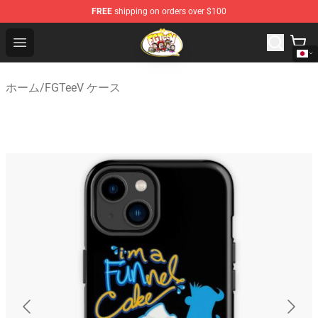
FREE
shipping on orders over $100
FGTeeV Store - Official FGTeeV Merchandise Shop
Open menu
ホーム
/
FGTeeV ケース