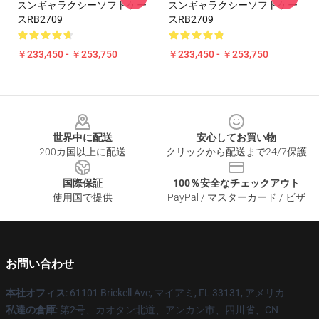
スンギャラクシーソフトケー
スンギャラクシーソフトケー
スRB2709
スRB2709
￥233,450 - ￥253,750
￥233,450 - ￥253,750
Footer
世界中に配送
安心してお買い物
200カ国以上に配送
クリックから配送まで24/7保護
国際保証
100％安全なチェックアウト
使用国で提供
PayPal / マスターカード / ビザ
お問い合わせ
本社オフィス
: 61101 Brickell Ave, マイアミ, FL 33131, アメリカ
私達の倉庫
: 第2号、カオタン北道、アンカン市、四川省、CN