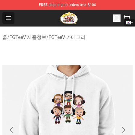
FREE
shipping on orders over $100
FGTeeV Store - Official FGTeeV Merchandise Shop
Open menu
홈
/
FGTeeV 제품정보
/
FGTeeV 카테고리