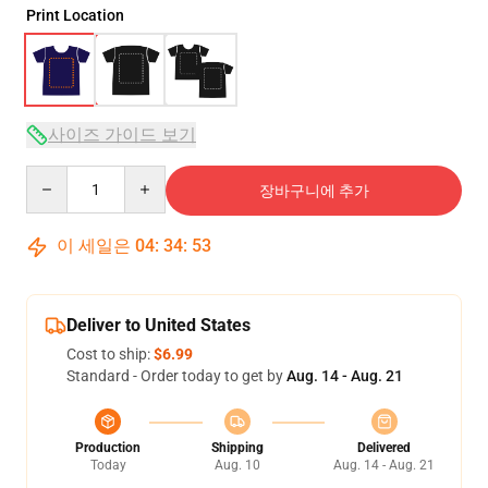
Print Location
사이즈 가이드 보기
Quantity
장바구니에 추가
이 세일은
04
:
34
:
53
Deliver to United States
Cost to ship:
$6.99
Standard - Order today to get by
Aug. 14 - Aug. 21
Production
Shipping
Delivered
Today
Aug. 10
Aug. 14 - Aug. 21