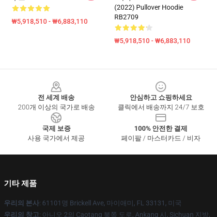
(2022) Pullover Hoodie
RB2709
₩5,918,510 - ₩6,883,110
₩5,918,510 - ₩6,883,110
Footer
전 세계 배송
안심하고 쇼핑하세요
200개 이상의 국가로 배송
클릭에서 배송까지 24/7 보호
국제 보증
100% 안전한 결제
사용 국가에서 제공
페이팔 / 마스터카드 / 비자
기타 제품
우리의 본사
: 61101명 Brickell Ave, 마이애미, FL 33131, 미국
우리의 창고
: 아니오 2의 Caotang 북쪽 도로, Ankang 시, Sichuan 지방,