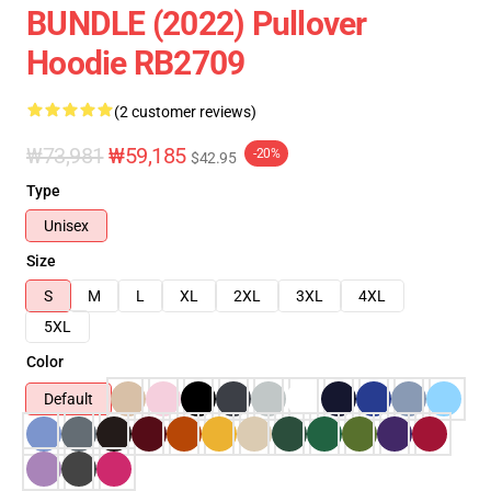
BUNDLE (2022) Pullover
Hoodie RB2709
(2 customer reviews)
₩73,981
₩59,185
-20%
$42.95
Type
Unisex
Size
S
M
L
XL
2XL
3XL
4XL
5XL
Color
Default