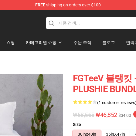
FREE
shipping on orders over $100
쇼핑
카테고리별 쇼핑
주문 추적
블로그
연락
FGTeeV 블랭킷 -
PLUSHIE BUNDL
(1 customer reviews
₩58,565
₩46,852
$34.00
Size
30inx40in
35inX47in