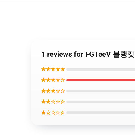
1 reviews for FGTeeV 블랭
★★★★★
★★★★☆
★★★☆☆
★★☆☆☆
★☆☆☆☆