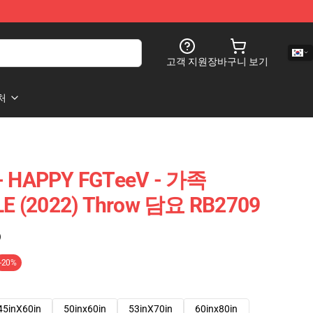
고객 지원
장바구니 보기
처
 HAPPY FGTeeV - 가족
E (2022) Throw 담요 RB2709
)
-20%
45inX60in
50inx60in
53inX70in
60inx80in