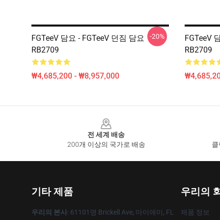
-20%
FGTeeV 담요 - FGTeeV 던짐 담요
FGTeeV 
RB2709
RB2709
₩4,685,200 - ₩8,957,000
₩4,685,20
Footer
전 세계 배송
200개 이상의 국가로 배송
클
기타 제품
우리의 
우리의 본사
: 61101명 Brickell Ave, 마이애미, FL
제품 정보