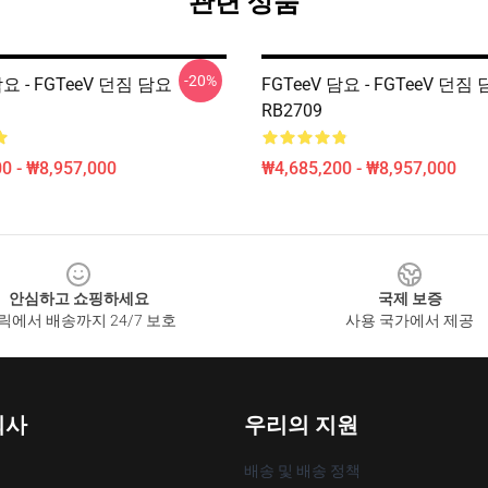
관련 상품
-20%
담요 - FGTeeV 던짐 담요
FGTeeV 담요 - FGTeeV 던짐
RB2709
0 - ₩8,957,000
₩4,685,200 - ₩8,957,000
안심하고 쇼핑하세요
국제 보증
릭에서 배송까지 24/7 보호
사용 국가에서 제공
회사
우리의 지원
배송 및 배송 정책