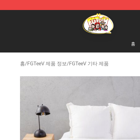
FGTeeV Store - Official FGTeeV Merchandise Shop
홈
홈
/
FGTeeV 제품 정보
/
FGTeeV 기타 제품