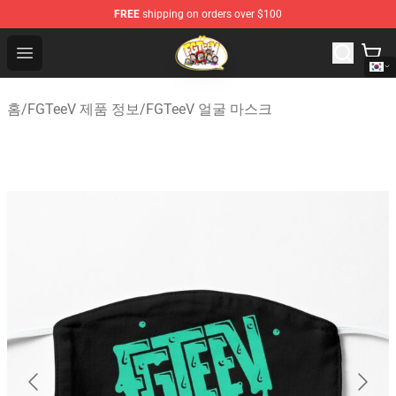
FREE
shipping on orders over $100
FGTeeV Store - Official FGTeeV Merchandise Shop
Open menu
홈
/
FGTeeV 제품 정보
/
FGTeeV 얼굴 마스크