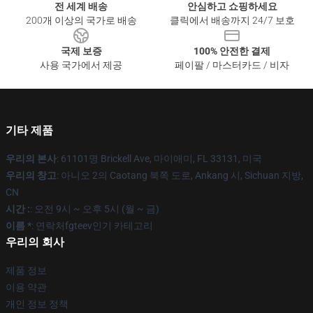
전 세계 배송
안심하고 쇼핑하세요
200개 이상의 국가로 배송
클릭에서 배송까지 24/7 보호
국제 보증
100% 안전한 결제
사용 국가에서 제공
페이팔 / 마스터카드 / 비자
기타 제품
우리의 본사
: 61101명 Brickell Ave, 마이애미, FL 33131, 미국
우리의 창고
: 아니오 2의 Caotang 북쪽 도로, Ankang 시, Sichuan 지방,
CN
시간 :
: 오전 9시 ~ 오후 5시 (월 ~ 금)
이름 *
: 연락처fgteev인기 카테고리
우리의 회사
제품 정보
이용 약관
개인 정보 정책