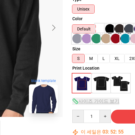
Unisex
Color
Default
Size
S
M
L
XL
2X
Print Location
blank template
사이즈 가이드 보기
Quantity
이 세일은
03
:
52
:
54