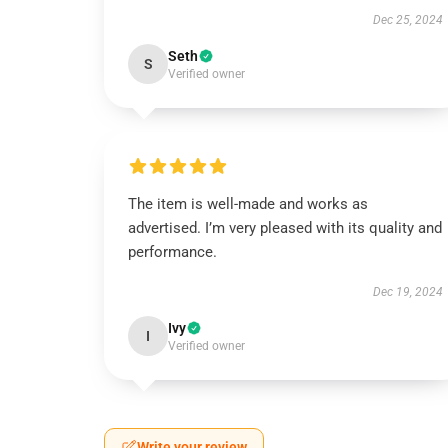
Dec 25, 2024
Seth
S
Verified owner
The item is well-made and works as
advertised. I’m very pleased with its quality and
performance.
Dec 19, 2024
Ivy
I
Verified owner
Write your review