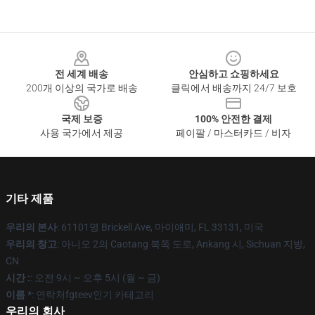
Footer
전 세계 배송
안심하고 쇼핑하세요
200개 이상의 국가로 배송
클릭에서 배송까지 24/7 보호
국제 보증
100% 안전한 결제
사용 국가에서 제공
페이팔 / 마스터카드 / 비자
기타 제품
우리의 본사
: 61101명 Brickell Ave, 마이애미, FL 33131, 미국
우리의 창고
: 아니오 2의 Caotang 북쪽 도로, Ankang 시, Sichuan 지방,
CN
시간 :
: 오전 9시 ~ 오후 5시 (월 ~ 금)
이름 *
: 연락처fgteev인기 카테고리
우리의 회사