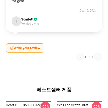
for gear.
Dec 19, 2024
Scarlett
S
Verified owner
Write your review
1
/
1
베스트셀러 제품
Heart PTTT0608 FGTeeV
Cecil The Graffiti Brat
-20%
-20%