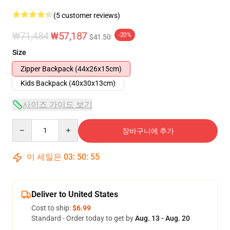
(5 customer reviews)
₩71,484
₩57,187
-20%
$41.50
Size
Zipper Backpack (44x26x15cm)
Kids Backpack (40x30x13cm)
사이즈 가이드 보기
Quantity
장바구니에 추가
이 세일은
03
:
50
:
54
Deliver to United States
Cost to ship:
$6.99
Standard - Order today to get by
Aug. 13 - Aug. 20