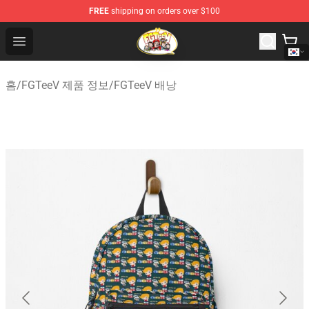
FREE
shipping on orders over $100
FGTeeV Store - Official FGTeeV Merchandise Shop
Open menu
홈
/
FGTeeV 제품 정보
/
FGTeeV 배낭