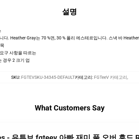
설명
스
 Heather Gray는 70 %면, 30 % 폴리 에스테르입니다. 스낵 바 Heather
팔목
ctices 요구 사항을 따르는
 경우 2 크기 업
SKU
:
FGTEVSKU-34345-DEFAULT
카테고리
:
FGTeeV 카테고리
,
What Customers Say
odies - 유튜브 fgteev 아빠 재미 풀 오버 후드 