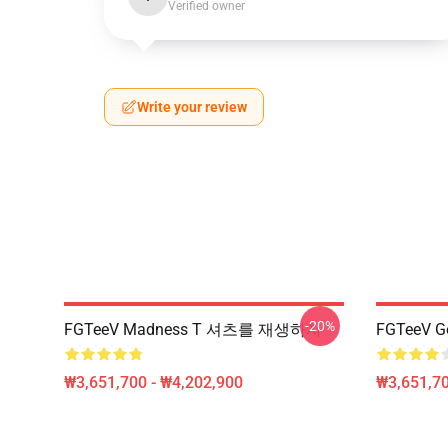
Verified owner
Write your review
-20%
FGTeeV Madness T 셔츠를 재생하자
FGTeeV 
₩3,651,700 - ₩4,202,900
₩3,651,70