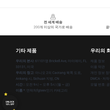
Footer
전 세계 배송
200개 이상의 국가로 배송
클
기타 제품
우리의 
우리의 본사
: 61101명 Brickell Ave, 마이애미, FL
제품 정보
33131, 미국
이용 약관
우리의 창고
: 아니오 2의 Caotang 북쪽 도로,
개인 정보 정
Ankang 시, Sichuan 지방, CN
DMCA - 저
시간 :
: 오전 9시 ~ 오후 5시 (월 ~ 금)
모델 번호: 
이름 *
: 연락처fgteev인기 카테고리
UNLOCK
10% OFF