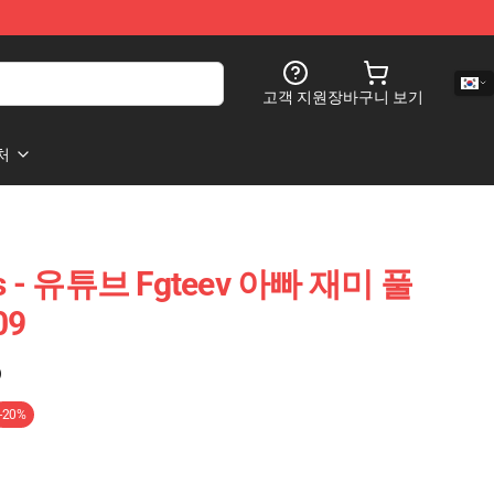
고객 지원
장바구니 보기
처
es - 유튜브 Fgteev 아빠 재미 풀
09
)
-20%