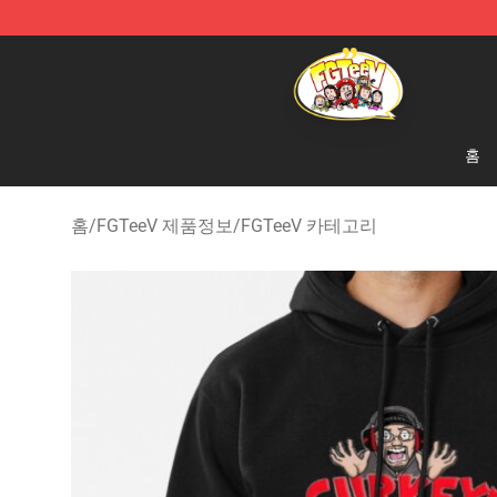
FGTeeV Store - Official FGTeeV Merchandise Shop
홈
홈
/
FGTeeV 제품정보
/
FGTeeV 카테고리