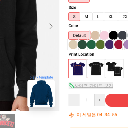
Size
S
M
L
XL
2X
Color
Default
Print Location
blank template
사이즈 가이드 보기
Quantity
이 세일은
04
:
34
:
54