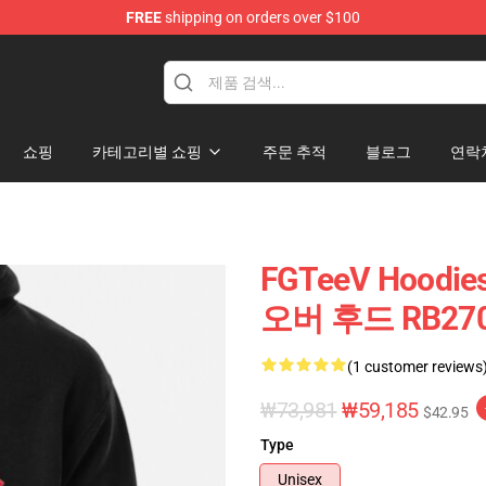
FREE
shipping on orders over $100
쇼핑
카테고리별 쇼핑
주문 추적
블로그
연락
FGTeeV Hoodi
오버 후드 RB27
(1 customer reviews
₩73,981
₩59,185
$42.95
Type
Unisex