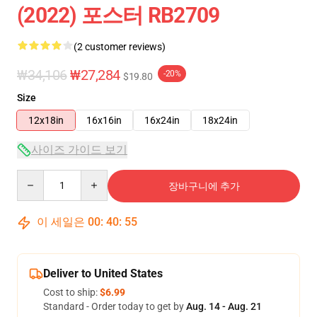
(2022) 포스터 RB2709
(2 customer reviews)
₩34,106
₩27,284
-20%
$19.80
Size
12x18in
16x16in
16x24in
18x24in
사이즈 가이드 보기
Quantity
장바구니에 추가
이 세일은
00
:
40
:
54
Deliver to United States
Cost to ship:
$6.99
Standard - Order today to get by
Aug. 14 - Aug. 21