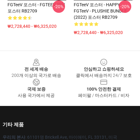
FGTeeV 포스터 - FGTEEV 게임
FGTeeV 포스터 - HAPPY
-20%
-20%
포스터 RB2709
FGTeeV - PLUSHIE BUNDLE
(2022) 포스터 RB2709
₩2,728,440 - ₩6,325,020
₩2,728,440 - ₩6,325,020
Footer
전 세계 배송
안심하고 쇼핑하세요
200개 이상의 국가로 배송
클릭에서 배송까지 24/7 보호
국제 보증
100% 안전한 결제
사용 국가에서 제공
페이팔 / 마스터카드 / 비자
기타 제품
우리의 본사
: 61101명 Brickell Ave, 마이애미, FL 33131, 미국