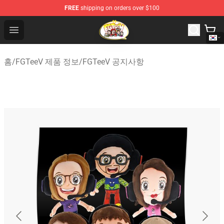
FREE
shipping on orders over $100
FGTeeV Store - Official FGTeeV Merchandise Shop
Open menu
홈
/
FGTeeV 제품 정보
/
FGTeeV 공지사항