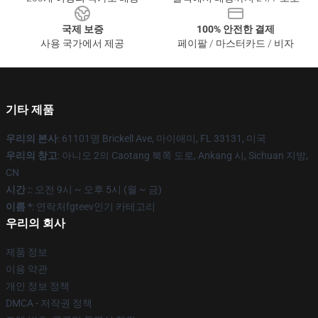
국제 보증
100% 안전한 결제
사용 국가에서 제공
페이팔 / 마스터카드 / 비자
기타 제품
우리의 본사
: 61101명 Brickell Ave, 마이애미, FL 33131, 미국
우리의 창고
: 아니오 2의 Caotang 북쪽 도로, Ankang 시, Sichuan 지방,
CN
시간 :
: 오전 9시 ~ 오후 5시 (월 ~ 금)
이름 *
: 연락처fgteev인기 카테고리
우리의 회사
제품 정보
이용 약관
개인 정보 정책
DMCA - 저작권 정책