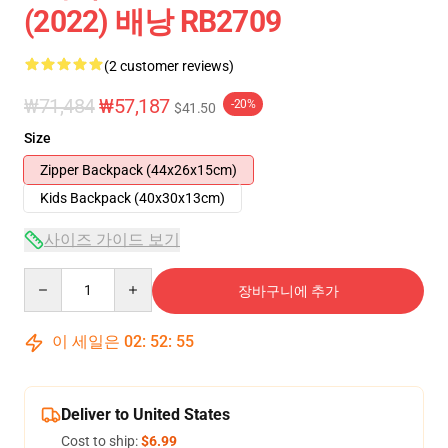
(2022) 배낭 RB2709
(2 customer reviews)
₩71,484
₩57,187
-20%
$41.50
Size
Zipper Backpack (44x26x15cm)
Kids Backpack (40x30x13cm)
사이즈 가이드 보기
Quantity
장바구니에 추가
이 세일은
02
:
52
:
54
Deliver to United States
Cost to ship:
$6.99