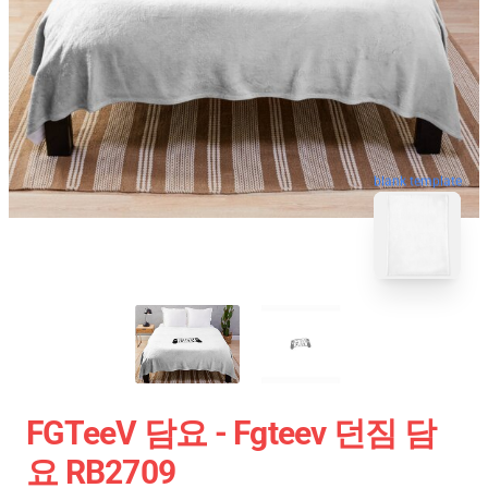
blank template
FGTeeV 담요 - Fgteev 던짐 담
요 RB2709