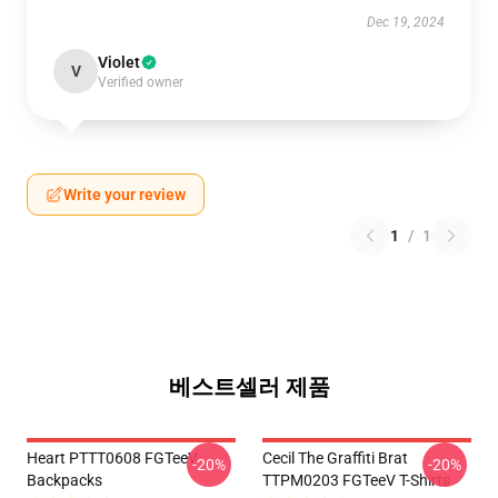
Dec 19, 2024
Violet
V
Verified owner
Write your review
1
/
1
베스트셀러 제품
Heart PTTT0608 FGTeeV
Cecil The Graffiti Brat
-20%
-20%
Backpacks
TTPM0203 FGTeeV T-Shirts