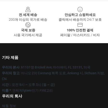
Footer
전 세계 배송
안심하고 쇼핑하세요
200개 이상의 국가로 배송
클릭에서 배송까지 24/7 보호
국제 보증
100% 안전한 결제
사용 국가에서 제공
페이팔 / 마스터카드 / 비자
기타 제품
우리의 본사
: 61101명 Brickell Ave, 마이애미, FL 33131, 미국
우리의 창고
: 아니오 2의 Caotang 북쪽 도로, Ankang 시, Sichuan 지방,
CN
시간 :
: 오전 9시 ~ 오후 5시 (월 ~ 금)
이름 *
: 연락처fgteev인기 카테고리
우리의 회사
제품 정보