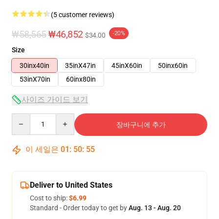
(5 customer reviews)
₩58,565
₩46,852
-20%
$34.00
Size
30inx40in
35inX47in
45inX60in
50inx60in
53inX70in
60inx80in
사이즈 가이드 보기
Quantity
장바구니에 추가
이 세일은
01
:
50
:
54
Deliver to United States
Cost to ship:
$6.99
Standard - Order today to get by
Aug. 13 - Aug. 20