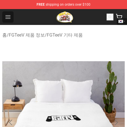
FREE
shipping on orders over $100
FGTeeV Store - Official FGTeeV Merchandise Shop
Open menu
홈
/
FGTeeV 제품 정보
/
FGTeeV 기타 제품