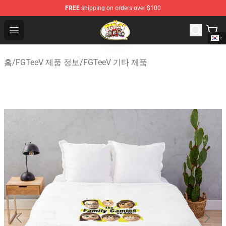
FREE
shipping on orders over $100
FGTeeV Store - Official FGTeeV Merchandise Shop
Open menu
홈
/
FGTeeV 제품 정보
/
FGTeeV 기타 제품