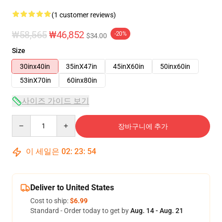
(1 customer reviews)
₩58,565
₩46,852
-20%
$34.00
Size
30inx40in
35inX47in
45inX60in
50inx60in
53inX70in
60inx80in
사이즈 가이드 보기
Quantity
장바구니에 추가
이 세일은
02
:
23
:
53
Deliver to United States
Cost to ship:
$6.99
Standard - Order today to get by
Aug. 14 - Aug. 21