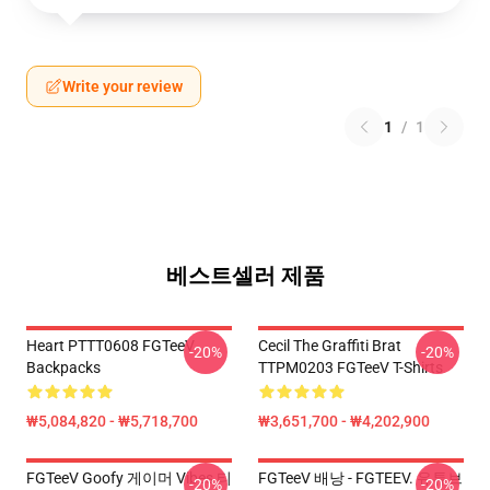
Write your review
1
/
1
베스트셀러 제품
Heart PTTT0608 FGTeeV
Cecil The Graffiti Brat
-20%
-20%
Backpacks
TTPM0203 FGTeeV T-Shirts
₩5,084,820 - ₩5,718,700
₩3,651,700 - ₩4,202,900
FGTeeV Goofy 게이머 Vibes 티
FGTeeV 배낭 - FGTEEV. 유튜브
-20%
-20%