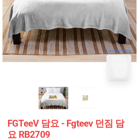
blank template
FGTeeV 담요 - Fgteev 던짐 담
요 RB2709