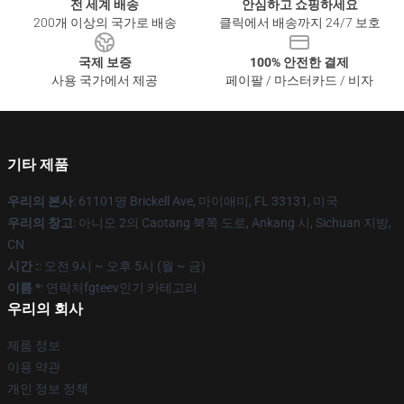
전 세계 배송
안심하고 쇼핑하세요
200개 이상의 국가로 배송
클릭에서 배송까지 24/7 보호
국제 보증
100% 안전한 결제
사용 국가에서 제공
페이팔 / 마스터카드 / 비자
기타 제품
우리의 본사
: 61101명 Brickell Ave, 마이애미, FL 33131, 미국
우리의 창고
: 아니오 2의 Caotang 북쪽 도로, Ankang 시, Sichuan 지방,
CN
시간 :
: 오전 9시 ~ 오후 5시 (월 ~ 금)
이름 *
: 연락처fgteev인기 카테고리
우리의 회사
제품 정보
이용 약관
개인 정보 정책