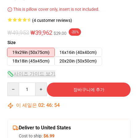
This is pillow cover only, insert is not included.
(4 customer reviews)
₩49,953
₩39,962
-20%
$29.00
Size
19x29in (50x75cm)
16x16in (40x40cm)
18x18in (45x45cm)
20x20in (50x50cm)
사이즈 가이드 보기
Quantity
장바구니에 추가
이 세일은
02
:
46
:
53
Deliver to United States
Cost to ship:
$6.99