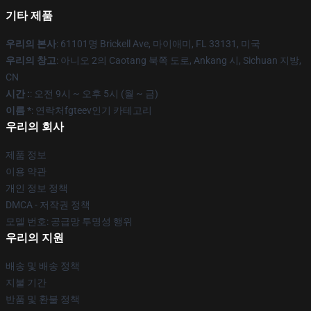
기타 제품
우리의 본사
: 61101명 Brickell Ave, 마이애미, FL 33131, 미국
우리의 창고
: 아니오 2의 Caotang 북쪽 도로, Ankang 시, Sichuan 지방,
CN
시간 :
: 오전 9시 ~ 오후 5시 (월 ~ 금)
이름 *
: 연락처fgteev인기 카테고리
우리의 회사
제품 정보
이용 약관
개인 정보 정책
DMCA - 저작권 정책
모델 번호: 공급망 투명성 행위
우리의 지원
배송 및 배송 정책
지불 기간
반품 및 환불 정책