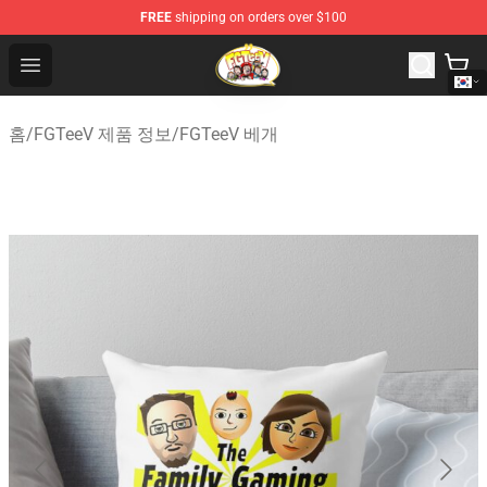
FREE
shipping on orders over $100
FGTeeV Store - Official FGTeeV Merchandise Shop
Open menu
홈
/
FGTeeV 제품 정보
/
FGTeeV 베개