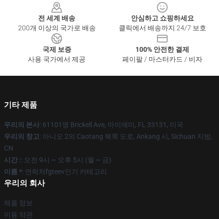
전 세계 배송
안심하고 쇼핑하세요
200개 이상의 국가로 배송
클릭에서 배송까지 24/7 보호
국제 보증
100% 안전한 결제
사용 국가에서 제공
페이팔 / 마스터카드 / 비자
기타 제품
우리의 본사
: 61101명 Brickell Ave, 마이애미, FL 33131, 미국
우리의 창고
: 아니오 2의 Caotang 북쪽 도로, Ankang 시, Sichuan 지방,
CN
시간 :
: 오전 9시 ~ 오후 5시 (월 ~ 금)
이름 *
: 연락처fgteev인기 카테고리
우리의 회사
제품 정보
이용 약관