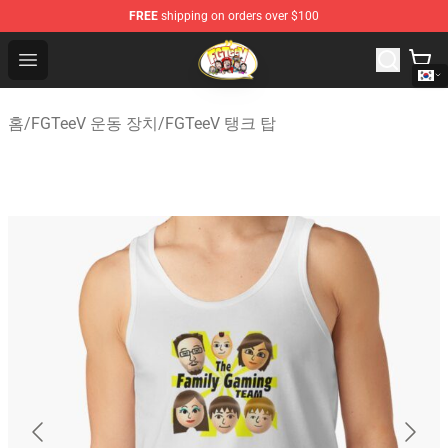
FREE
shipping on orders over $100
FGTeeV Store - Official FGTeeV Merchandise Shop
Open menu
홈
/
FGTeeV 운동 장치
/
FGTeeV 탱크 탑