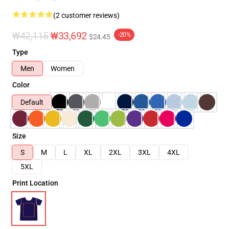
(2 customer reviews)
₩42,115
₩33,692
-20%
$24.45
Type
Men
Women
Color
Default
Size
S
M
L
XL
2XL
3XL
4XL
5XL
Print Location