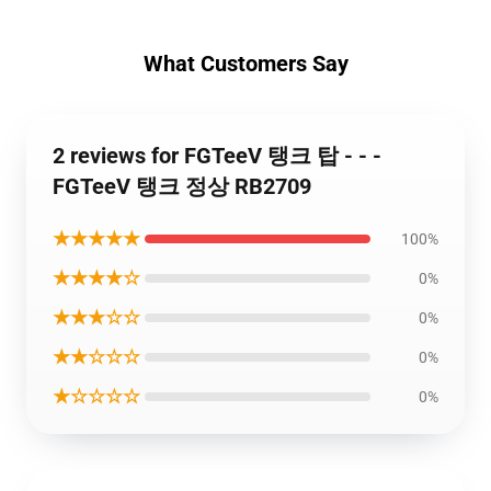
What Customers Say
2 reviews for FGTeeV 탱크 탑 - - -
FGTeeV 탱크 정상 RB2709
★★★★★
100%
★★★★☆
0%
★★★☆☆
0%
★★☆☆☆
0%
★☆☆☆☆
0%