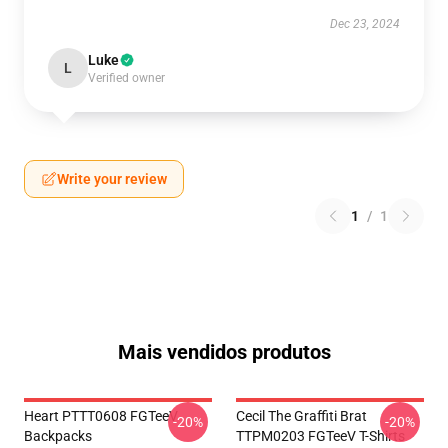
Dec 23, 2024
Luke
L
Verified owner
Write your review
1
/
1
Mais vendidos produtos
Heart PTTT0608 FGTeeV
Cecil The Graffiti Brat
-20%
-20%
Backpacks
TTPM0203 FGTeeV T-Shirts