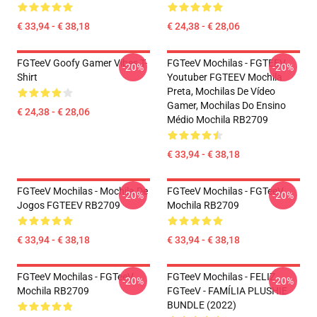
€ 33,94 - € 38,18
€ 24,38 - € 28,06
FGTeeV Goofy Gamer Vibes T-
FGTeeV Mochilas - FGTEEV.
-20%
-20%
Shirt
Youtuber FGTEEV Mochila
Preta, Mochilas De Vídeo
Gamer, Mochilas Do Ensino
€ 24,38 - € 28,06
Médio Mochila RB2709
€ 33,94 - € 38,18
FGTeeV Mochilas - Mochila De
FGTeeV Mochilas - FGTeeV
-20%
-20%
Jogos FGTEEV RB2709
Mochila RB2709
€ 33,94 - € 38,18
€ 33,94 - € 38,18
FGTeeV Mochilas - FGTeeV
FGTeeV Mochilas - FELIZ
-20%
-20%
Mochila RB2709
FGTeeV - FAMÍLIA PLUSHIE
BUNDLE (2022)