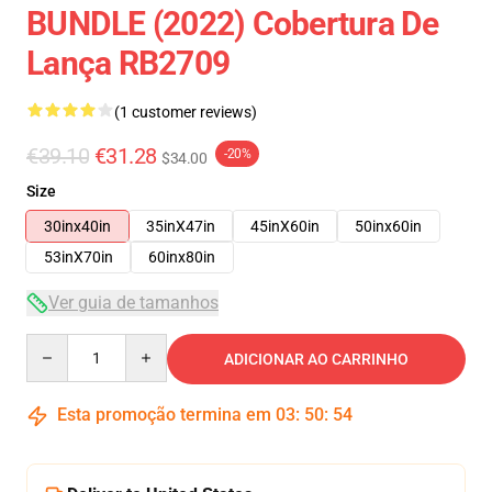
BUNDLE (2022) Cobertura De
Lança RB2709
(1 customer reviews)
€39.10
€31.28
-20%
$34.00
Size
30inx40in
35inX47in
45inX60in
50inx60in
53inX70in
60inx80in
Ver guia de tamanhos
Quantity
ADICIONAR AO CARRINHO
Esta promoção termina em
03
:
50
:
54