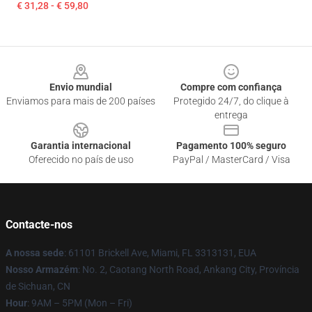
€ 31,28 - € 59,80
Footer
Envio mundial
Compre com confiança
Enviamos para mais de 200 países
Protegido 24/7, do clique à
entrega
Garantia internacional
Pagamento 100% seguro
Oferecido no país de uso
PayPal / MasterCard / Visa
Contacte-nos
A nossa sede
: 61101 Brickell Ave, Miami, FL 3313131, EUA
Nosso Armazém
: No. 2, Caotang North Road, Ankang City, Província
de Sichuan, CN
Hour
: 9AM – 5PM (Mon – Fri)