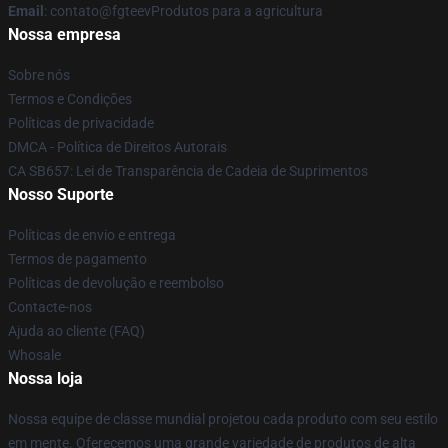
Email
: contato@fgteevProdutos para a agricultura
Nossa empresa
Sobre nós
Termos e Condições
Políticas de privacidade
DMCA - Política de Direitos Autorais
CA SB657: Lei de Transparência de Cadeia de Suprimentos
Nosso Suporte
Políticas de envio e entrega
Termos de pagamento
Políticas de devolução e reembolso
Contacte-nos
Ajuda ao cliente (FAQ)
Whosale
Nossa loja
Nossa equipe de classe mundial projetou cada produto com seu estilo
em mente. Oferecemos uma grande variedade de produtos de alta