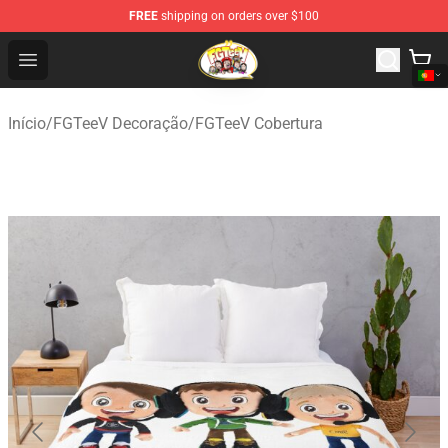
FREE
shipping on orders over $100
FGTeeV Store - Official FGTeeV Merchandise Shop
Open menu
Início
/
FGTeeV Decoração
/
FGTeeV Cobertura