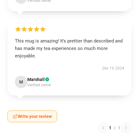
Verified owner
This mug is amazing! It’s prettier than described and
has made my tea experiences so much more
enjoyable.
Dec 19, 2024
Marshall
M
Verified owner
Write your review
1
/
1