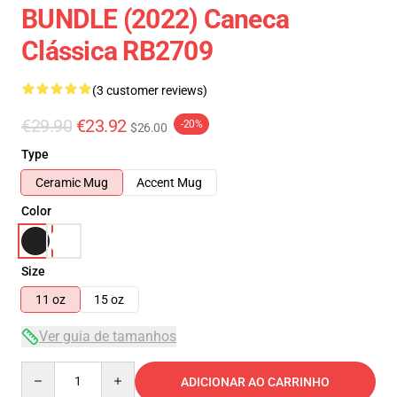
BUNDLE (2022) Caneca
Clássica RB2709
(3 customer reviews)
€29.90
€23.92
-20%
$26.00
Type
Ceramic Mug
Accent Mug
Color
Size
11 oz
15 oz
Ver guia de tamanhos
Quantity
ADICIONAR AO CARRINHO