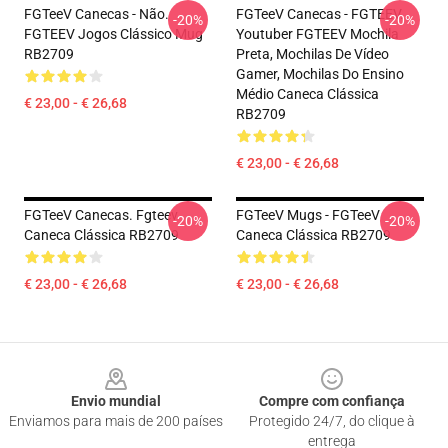
FGTeeV Canecas - Não.
FGTeeV Canecas - FGTEEV.
-20%
-20%
FGTEEV Jogos Clássico Mug
Youtuber FGTEEV Mochila
RB2709
Preta, Mochilas De Vídeo
Gamer, Mochilas Do Ensino
Médio Caneca Clássica
€ 23,00 - € 26,68
RB2709
€ 23,00 - € 26,68
FGTeeV Canecas. Fgteev
FGTeeV Mugs - FGTeeV
-20%
-20%
Caneca Clássica RB2709
Caneca Clássica RB2709
€ 23,00 - € 26,68
€ 23,00 - € 26,68
Footer
Envio mundial
Compre com confiança
Enviamos para mais de 200 países
Protegido 24/7, do clique à
entrega