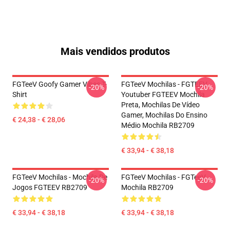
Mais vendidos produtos
FGTeeV Goofy Gamer Vibes T-
FGTeeV Mochilas - FGTEEV.
-20%
-20%
Shirt
Youtuber FGTEEV Mochila
Preta, Mochilas De Vídeo
Gamer, Mochilas Do Ensino
€ 24,38 - € 28,06
Médio Mochila RB2709
€ 33,94 - € 38,18
FGTeeV Mochilas - Mochila De
FGTeeV Mochilas - FGTeeV
-20%
-20%
Jogos FGTEEV RB2709
Mochila RB2709
€ 33,94 - € 38,18
€ 33,94 - € 38,18