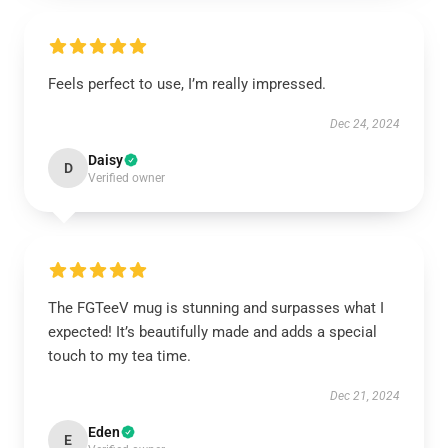
Feels perfect to use, I’m really impressed.
Dec 24, 2024
Daisy
D
Verified owner
The FGTeeV mug is stunning and surpasses what I
expected! It’s beautifully made and adds a special
touch to my tea time.
Dec 21, 2024
Eden
E