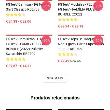
FGTeeV Camisas - FGTeeV T-
FGTeeV Mochilas - FELIZ
-20%
-20%
Shirt Clássico RB2709
FGTeeV - FAMÍLIA PLUSHIE
BUNDLE (2022)
€ 24,38 - € 28,06
€ 33,94 - € 38,18
FGTeeV Camisetas - HAPPY
FGTeeV Tops De Tanque -
-20%
-20%
FGTeeV - FAMILY PLUSHIE
Não. Fgteev Parte Superior Do
BUNDLE (2022) Pullover
Tanque RB2709
Sweatshirt RB2709
€ 22,49
$24.45
€ 37,67 - € 44,11
VER MAIS
Produtos relacionados