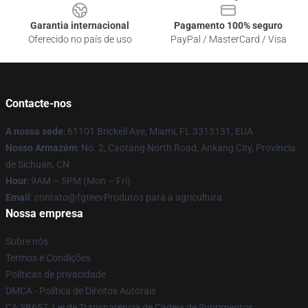
Garantia internacional
Pagamento 100% seguro
Oferecido no país de uso
PayPal / MasterCard / Visa
Contacte-nos
A nossa sede
: 61101 Brickell Ave, Miami, FL 3313131, EUA
Nosso Armazém
: No. 2, Caotang North Road, Ankang City, Província
de Sichuan, CN
Hour
: 9AM – 5PM (Mon – Fri)
Email
: contato@fgteevProdutos para a agricultura
Nossa empresa
Sobre nós
Termos e Condições
Políticas de privacidade
DMCA - Política de Direitos Autorais
CA SB657: Lei de Transparência de Cadeia de Suprimentos