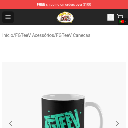
FREE
shipping on orders over $100
FGTeeV Store - Official FGTeeV Merchandise Shop
Open menu
Início
/
FGTeeV Acessórios
/
FGTeeV Canecas