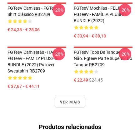
FGTeeV Camisas - FGTeeV T-
FGTeeV Mochilas - FELIZ
-20%
-20%
Shirt Clássico RB2709
FGTeeV - FAMÍLIA PLUSHIE
BUNDLE (2022)
€ 24,38 - € 28,06
€ 33,94 - € 38,18
FGTeeV Camisetas - HAPPY
FGTeeV Tops De Tanque -
-20%
-20%
FGTeeV - FAMILY PLUSHIE
Não. Fgteev Parte Superior Do
BUNDLE (2022) Pullover
Tanque RB2709
Sweatshirt RB2709
€ 22,49
$24.45
€ 37,67 - € 44,11
VER MAIS
Produtos relacionados