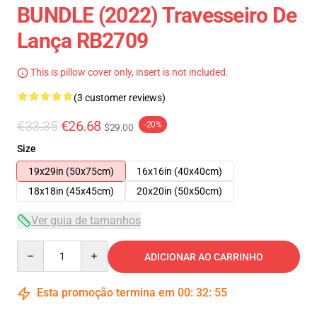
BUNDLE (2022) Travesseiro De
Lança RB2709
This is pillow cover only, insert is not included.
(3 customer reviews)
€33.35
€26.68
-20%
$29.00
Size
19x29in (50x75cm)
16x16in (40x40cm)
18x18in (45x45cm)
20x20in (50x50cm)
Ver guia de tamanhos
Quantity
ADICIONAR AO CARRINHO
Esta promoção termina em
00
:
32
:
54