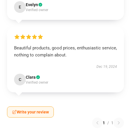
Evelyn
E
Verified owner
Beautiful products, good prices, enthusiastic service,
nothing to complain about.
Dec 19, 2024
Clara
C
Verified owner
Write your review
1
/
1