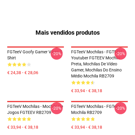
Mais vendidos produtos
FGTeeV Goofy Gamer Vibes T-
FGTeeV Mochilas - FGTEEV.
-20%
-20%
Shirt
Youtuber FGTEEV Mochila
Preta, Mochilas De Vídeo
Gamer, Mochilas Do Ensino
€ 24,38 - € 28,06
Médio Mochila RB2709
€ 33,94 - € 38,18
FGTeeV Mochilas - Mochila De
FGTeeV Mochilas - FGTeeV
-20%
-20%
Jogos FGTEEV RB2709
Mochila RB2709
€ 33,94 - € 38,18
€ 33,94 - € 38,18