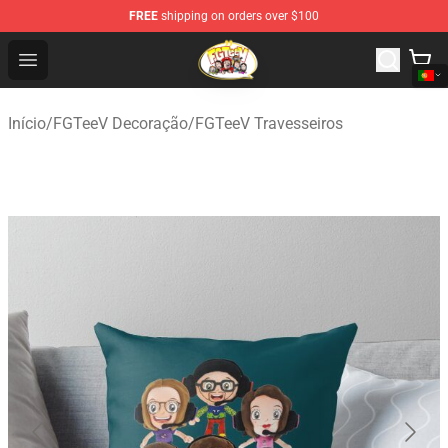
FREE
shipping on orders over $100
FGTeeV Store - Official FGTeeV Merchandise Shop
Open menu
Início
/
FGTeeV Decoração
/
FGTeeV Travesseiros