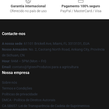
Garantia internacional
Pagamento 100% seguro
Oferecido no país de uso
PayPal / MasterCard / Visa
Contacte-nos
A nossa sede
: 61101 Brickell Ave, Miami, FL 3313131, EUA
Nosso Armazém
: No. 2, Caotang North Road, Ankang City, Província
de Sichuan, CN
Hour
: 9AM – 5PM (Mon – Fri)
Email
: contato@fgteevProdutos para a agricultura
Nossa empresa
Sobre nós
Termos e Condições
Políticas de privacidade
DMCA - Política de Direitos Autorais
CA SB657: Lei de Transparência de Cadeia de Suprimentos