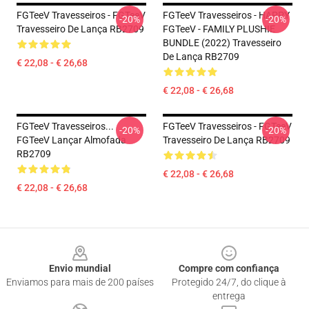
FGTeeV Travesseiros - FGTeeV
FGTeeV Travesseiros - HAPPY
-20%
-20%
Travesseiro De Lança RB2709
FGTeeV - FAMILY PLUSHIE
BUNDLE (2022) Travesseiro
De Lança RB2709
€ 22,08 - € 26,68
€ 22,08 - € 26,68
FGTeeV Travesseiros...
FGTeeV Travesseiros - FGTeeV
-20%
-20%
FGTeeV Lançar Almofada
Travesseiro De Lança RB2709
RB2709
€ 22,08 - € 26,68
€ 22,08 - € 26,68
Footer
Envio mundial
Compre com confiança
Enviamos para mais de 200 países
Protegido 24/7, do clique à
entrega