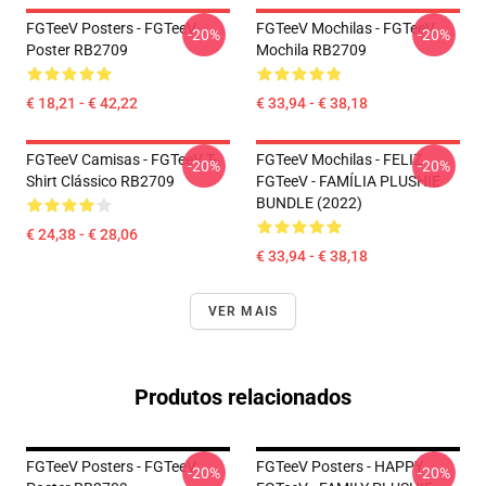
FGTeeV Posters - FGTeeV
FGTeeV Mochilas - FGTeeV
-20%
-20%
Poster RB2709
Mochila RB2709
€ 18,21 - € 42,22
€ 33,94 - € 38,18
FGTeeV Camisas - FGTeeV T-
FGTeeV Mochilas - FELIZ
-20%
-20%
Shirt Clássico RB2709
FGTeeV - FAMÍLIA PLUSHIE
BUNDLE (2022)
€ 24,38 - € 28,06
€ 33,94 - € 38,18
VER MAIS
Produtos relacionados
FGTeeV Posters - FGTeeV
FGTeeV Posters - HAPPY
-20%
-20%