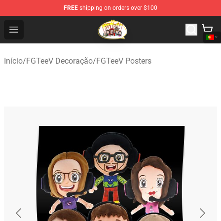
FREE
shipping on orders over $100
FGTeeV Store - Official FGTeeV Merchandise Shop
Open menu
Início
/
FGTeeV Decoração
/
FGTeeV Posters