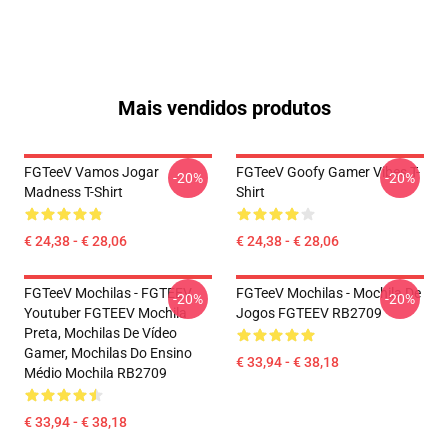
Mais vendidos produtos
FGTeeV Vamos Jogar
FGTeeV Goofy Gamer Vibes T-
-20%
-20%
Madness T-Shirt
Shirt
€ 24,38 - € 28,06
€ 24,38 - € 28,06
FGTeeV Mochilas - FGTEEV.
FGTeeV Mochilas - Mochila De
-20%
-20%
Youtuber FGTEEV Mochila
Jogos FGTEEV RB2709
Preta, Mochilas De Vídeo
Gamer, Mochilas Do Ensino
€ 33,94 - € 38,18
Médio Mochila RB2709
€ 33,94 - € 38,18