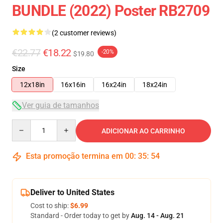
BUNDLE (2022) Poster RB2709
(2 customer reviews)
€22.77
€18.22
-20%
$19.80
Size
12x18in
16x16in
16x24in
18x24in
Ver guia de tamanhos
Quantity
ADICIONAR AO CARRINHO
Esta promoção termina em
00
:
35
:
54
Deliver to United States
Cost to ship:
$6.99
Standard - Order today to get by
Aug. 14 - Aug. 21