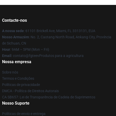
Contacte-nos
A nossa sede
: 61101 Brickell Ave, Miami, FL 3313131, EUA
Nosso Armazém
: No. 2, Caotang North Road, Ankang City, Província
de Sichuan, CN
Hour
: 9AM – 5PM (Mon – Fri)
Email
: contato@fgteevProdutos para a agricultura
Nossa empresa
Sobre nós
Termos e Condições
Políticas de privacidade
DMCA - Política de Direitos Autorais
CA SB657: Lei de Transparência de Cadeia de Suprimentos
Nosso Suporte
Políticas de envio e entrega