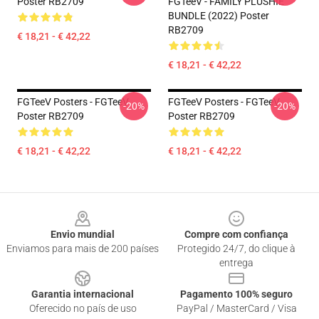
Poster RB2709
FGTeeV - FAMILY PLUSHIE
BUNDLE (2022) Poster
RB2709
€ 18,21 - € 42,22
€ 18,21 - € 42,22
FGTeeV Posters - FGTeeV
FGTeeV Posters - FGTeeV
-20%
-20%
Poster RB2709
Poster RB2709
€ 18,21 - € 42,22
€ 18,21 - € 42,22
Footer
Envio mundial
Compre com confiança
Enviamos para mais de 200 países
Protegido 24/7, do clique à
entrega
Garantia internacional
Pagamento 100% seguro
Oferecido no país de uso
PayPal / MasterCard / Visa