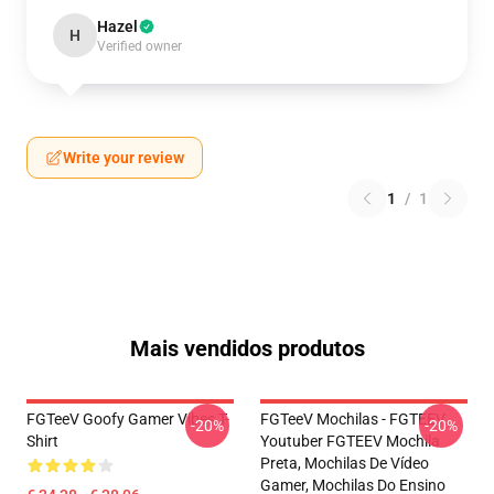
Hazel
H
Verified owner
Write your review
1
/
1
Mais vendidos produtos
FGTeeV Goofy Gamer Vibes T-
FGTeeV Mochilas - FGTEEV.
-20%
-20%
Shirt
Youtuber FGTEEV Mochila
Preta, Mochilas De Vídeo
Gamer, Mochilas Do Ensino