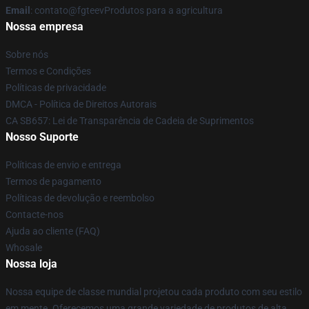
Email
: contato@fgteevProdutos para a agricultura
Nossa empresa
Sobre nós
Termos e Condições
Políticas de privacidade
DMCA - Política de Direitos Autorais
CA SB657: Lei de Transparência de Cadeia de Suprimentos
Nosso Suporte
Políticas de envio e entrega
Termos de pagamento
Políticas de devolução e reembolso
Contacte-nos
Ajuda ao cliente (FAQ)
Whosale
Nossa loja
Nossa equipe de classe mundial projetou cada produto com seu estilo
em mente. Oferecemos uma grande variedade de produtos de alta