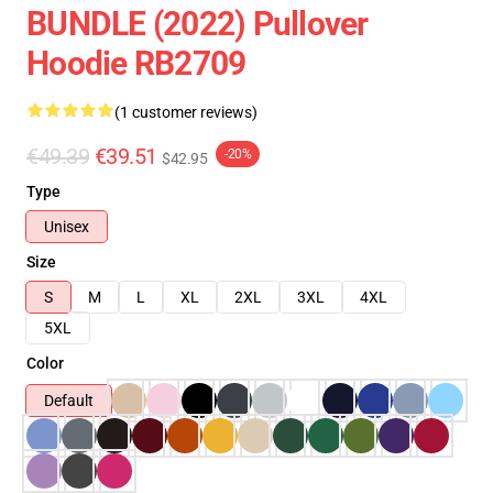
BUNDLE (2022) Pullover
Hoodie RB2709
(1 customer reviews)
€49.39
€39.51
-20%
$42.95
Type
Unisex
Size
S
M
L
XL
2XL
3XL
4XL
5XL
Color
Default