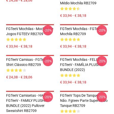
€ 24,38 - € 28,06
Médio Mochila RB2709
€ 33,94 - € 38,18
FGTeeV Mochilas - Mochila De
FGTeeV Mochilas - FGTeeV
-20%
-20%
Jogos FGTEEV RB2709
Mochila RB2709
€ 33,94 - € 38,18
€ 33,94 - € 38,18
FGTeeV Camisas - FGTeeV T-
FGTeeV Mochilas - FELIZ
-20%
-20%
Shirt Clássico RB2709
FGTeeV - FAMÍLIA PLUSHIE
BUNDLE (2022)
€ 24,38 - € 28,06
€ 33,94 - € 38,18
FGTeeV Camisetas - HAPPY
FGTeeV Tops De Tanque -
-20%
-20%
FGTeeV - FAMILY PLUSHIE
Não. Fgteev Parte Superior Do
BUNDLE (2022) Pullover
Tanque RB2709
Sweatshirt RB2709