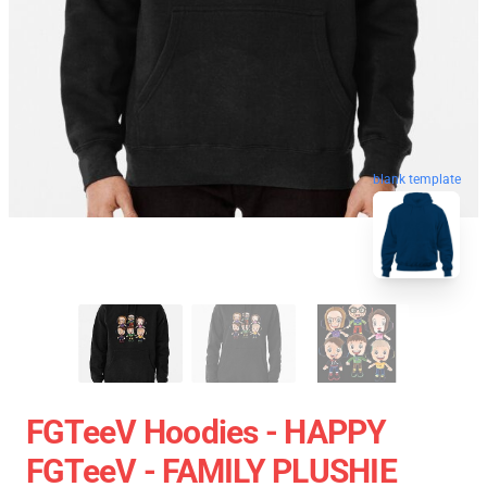
blank template
FGTeeV Hoodies - HAPPY
FGTeeV - FAMILY PLUSHIE