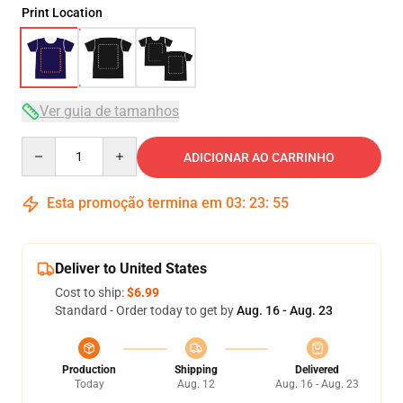
Print Location
Ver guia de tamanhos
Quantity
ADICIONAR AO CARRINHO
Esta promoção termina em
03
:
23
:
54
Deliver to United States
Cost to ship:
$6.99
Standard - Order today to get by
Aug. 16 - Aug. 23
Production
Shipping
Delivered
Today
Aug. 12
Aug. 16 - Aug. 23