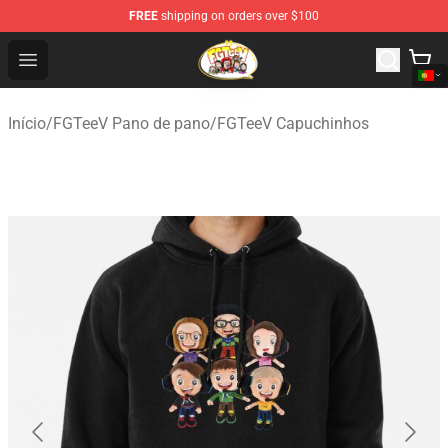
FREE
shipping on orders over $100
FGTeeV Store - Official FGTeeV Merchandise Shop
Open menu
Início
/
FGTeeV Pano de pano
/
FGTeeV Capuchinhos