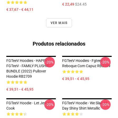
€ 22,49
$24.45
€ 37,67 - € 44,11
VER MAIS
Produtos relacionados
FGTeeV Hoodies - HAPPY
FGTeeV Hoodies - Fgteev
-20%
-20%
FGTeeV - FAMILY PLUSHIE
Reboque Com Capuz RB2709
BUNDLE (2022) Pullover
Hoodie RB2709
€ 39,51 - € 45,95
€ 39,51 - € 45,95
FGTeeV Hoodie - Let Jesus
FGTeeV Hoodie - We Slay All
-20%
-20%
Cook
Day Shiny Shirt Metallic