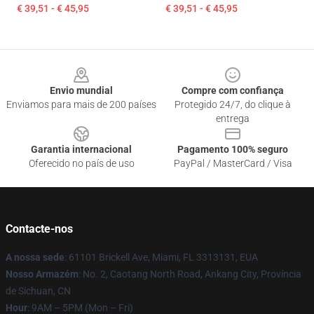
€ 39,51 - € 45,95
€ 39,51 - € 45,95
Footer
Envio mundial
Compre com confiança
Enviamos para mais de 200 países
Protegido 24/7, do clique à
entrega
Garantia internacional
Pagamento 100% seguro
Oferecido no país de uso
PayPal / MasterCard / Visa
Contacte-nos
A nossa sede
: 61101 Brickell Ave, Miami, FL 3313131, EUA
Nosso Armazém
: No. 2, Caotang North Road, Ankang City, Província
de Sichuan, CN
Hour
: 9AM – 5PM (Mon – Fri)