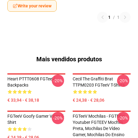
Write your review
1
/
1
Mais vendidos produtos
Heart PTTT0608 FGTeeV
Cecil The Graffiti Brat
-20%
-20%
Backpacks
TTPM0203 FGTeeV T-Shirts
€ 33,94 - € 38,18
€ 24,38 - € 28,06
FGTeeV Goofy Gamer Vibes T-
FGTeeV Mochilas - FGTEEV.
-20%
-20%
Shirt
Youtuber FGTEEV Mochila
Preta, Mochilas De Vídeo
Gamer, Mochilas Do Ensino
€ 24,38 - € 28,06