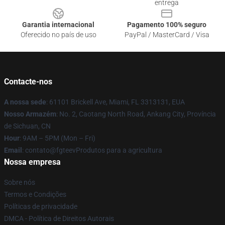
entrega
Garantia internacional
Pagamento 100% seguro
Oferecido no país de uso
PayPal / MasterCard / Visa
Contacte-nos
A nossa sede
: 61101 Brickell Ave, Miami, FL 3313131, EUA
Nosso Armazém
: No. 2, Caotang North Road, Ankang City, Província
de Sichuan, CN
Hour
: 9AM – 5PM (Mon – Fri)
Email
: contato@fgteevProdutos para a agricultura
Nossa empresa
Sobre nós
Termos e Condições
Políticas de privacidade
DMCA - Política de Direitos Autorais