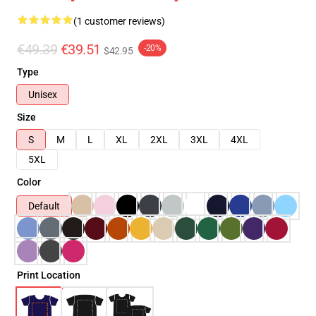
(1 customer reviews)
€49.39
€39.51
-20%
$42.95
Type
Unisex
Size
S
M
L
XL
2XL
3XL
4XL
5XL
Color
Default
Print Location