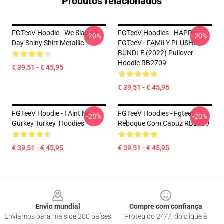
Produtos relacionados
FGTeeV Hoodie - We Slay All
FGTeeV Hoodies - HAPPY
-20%
-20%
Day Shiny Shirt Metallic
FGTeeV - FAMILY PLUSHIE
BUNDLE (2022) Pullover
Hoodie RB2709
€ 39,51 - € 45,95
€ 39,51 - € 45,95
FGTeeV Hoodie - I Aint No
FGTeeV Hoodies - Fgteev
-20%
-20%
Gurkey Turkey_Hoodies
Reboque Com Capuz RB2709
€ 39,51 - € 45,95
€ 39,51 - € 45,95
Footer
Envio mundial
Compre com confiança
Enviamos para mais de 200 países
Protegido 24/7, do clique à