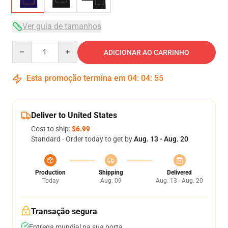
Ver guia de tamanhos
Quantity
ADICIONAR AO CARRINHO
Esta promoção termina em
04
:
04
:
54
Deliver to United States
Cost to ship:
$6.99
Standard - Order today to get by
Aug. 13 - Aug. 20
Production
Shipping
Delivered
Today
Aug. 09
Aug. 13 - Aug. 20
Transação segura
Entrega mundial na sua porta