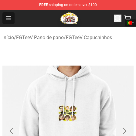
FREE
shipping on orders over $100
FGTeeV Store - Official FGTeeV Merchandise Shop
Open menu
Início
/
FGTeeV Pano de pano
/
FGTeeV Capuchinhos