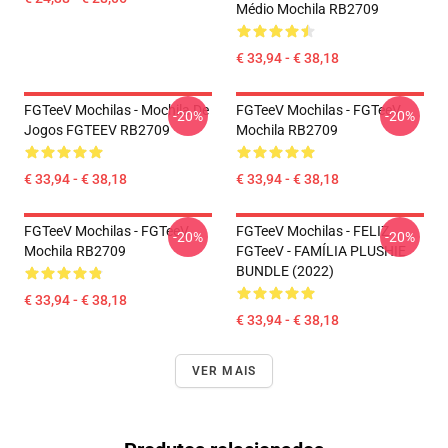
Médio Mochila RB2709
€ 33,94 - € 38,18
FGTeeV Mochilas - Mochila De
FGTeeV Mochilas - FGTeeV
-20%
-20%
Jogos FGTEEV RB2709
Mochila RB2709
€ 33,94 - € 38,18
€ 33,94 - € 38,18
FGTeeV Mochilas - FGTeeV
FGTeeV Mochilas - FELIZ
-20%
-20%
Mochila RB2709
FGTeeV - FAMÍLIA PLUSHIE
BUNDLE (2022)
€ 33,94 - € 38,18
€ 33,94 - € 38,18
VER MAIS