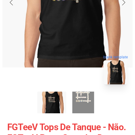
blank template
FGTeeV Tops De Tanque - Não.