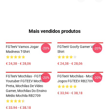
Mais vendidos produtos
FGTeeV Vamos Jogar
FGTeeV Goofy Gamer Vibes T-
-20%
-20%
Madness T-Shirt
Shirt
€ 24,38 - € 28,06
€ 24,38 - € 28,06
FGTeeV Mochilas - FGTEEV.
FGTeeV Mochilas - Mochila De
-20%
-20%
Youtuber FGTEEV Mochila
Jogos FGTEEV RB2709
Preta, Mochilas De Vídeo
Gamer, Mochilas Do Ensino
€ 33,94 - € 38,18
Médio Mochila RB2709
€ 33,94 - € 38,18