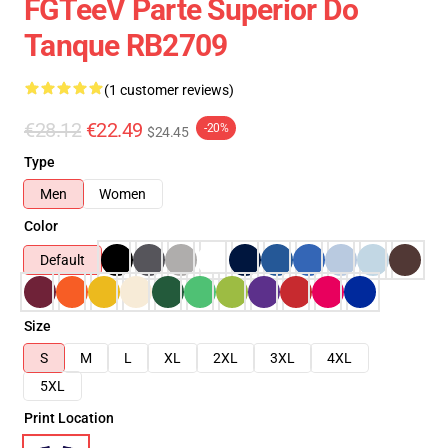
FGTeeV Parte Superior Do
Tanque RB2709
(1 customer reviews)
€28.12
€22.49
-20%
$24.45
Type
Men
Women
Color
Default
Size
S
M
L
XL
2XL
3XL
4XL
5XL
Print Location