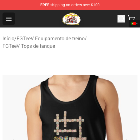
FREE
shipping on orders over $100
FGTeeV Store - Official FGTeeV Merchandise Shop
Open menu
Início
/
FGTeeV Equipamento de treino
/
FGTeeV Tops de tanque