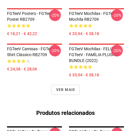
FGTeeV Posters - FGTeeV
FGTeeV Mochilas - FGTeeV
-20%
-20%
Poster RB2709
Mochila RB2709
€ 18,21 - € 42,22
€ 33,94 - € 38,18
FGTeeV Camisas - FGTeeV T-
FGTeeV Mochilas - FELIZ
-20%
-20%
Shirt Clássico RB2709
FGTeeV - FAMÍLIA PLUSHIE
BUNDLE (2022)
€ 24,38 - € 28,06
€ 33,94 - € 38,18
VER MAIS
Produtos relacionados