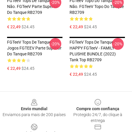
FGTeeV Tops De Tanque -
FGTeeV Topo Do Tanque -
-20%
-20%
Não. FGTeeV Parte Superior
Não. FGTeeV Topo Do Tanque
Do Tanque RB2709
RB2709
€ 22,49
$24.45
€ 22,49
$24.45
FGTeeV Tops De Tanque -
FGTeeV Tops De Tanque -
-20%
-20%
Jogos FGTEEV Parte Superior
HAPPY FGTeeV - FAMILY
Do Tanque RB2709
PLUSHIE BUNDLE (2022)
Tank Top RB2709
€ 22,49
$24.45
€ 22,49
$24.45
Footer
Envio mundial
Compre com confiança
Enviamos para mais de 200 países
Protegido 24/7, do clique à
entrega