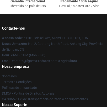
Garantia internacional
Pagamento 100% seguro
Oferecido no país de uso
PayPal / MasterCard / Visa
Contacte-nos
A nossa sede
: 61101 Brickell Ave, Miami, FL 3313131, EUA
Nosso Armazém
: No. 2, Caotang North Road, Ankang City, Província
de Sichuan, CN
Hour
: 9AM – 5PM (Mon – Fri)
Email
: contato@fgteevProdutos para a agricultura
Nossa empresa
Sobre nós
Termos e Condições
Políticas de privacidade
DMCA - Política de Direitos Autorais
CA SB657: Lei de Transparência de Cadeia de Suprimentos
Nosso Suporte