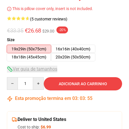
This is pillow cover only, insert is not included.
(5 customer reviews)
€33.35
€26.68
-20%
$29.00
Size
19x29in (50x75cm)
16x16in (40x40cm)
18x18in (45x45cm)
20x20in (50x50cm)
Ver guia de tamanhos
Quantity
ADICIONAR AO CARRINHO
Esta promoção termina em
03
:
03
:
54
Deliver to United States
Cost to ship:
$6.99