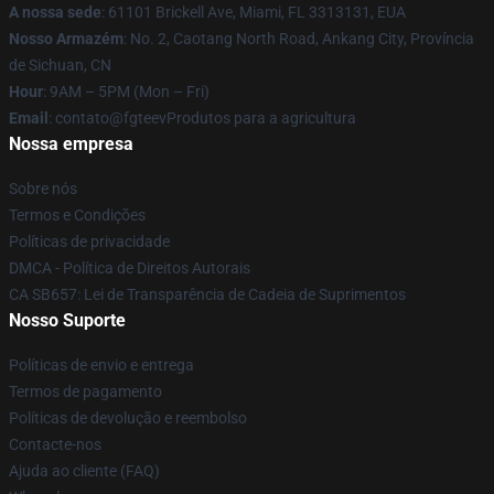
A nossa sede
: 61101 Brickell Ave, Miami, FL 3313131, EUA
Nosso Armazém
: No. 2, Caotang North Road, Ankang City, Província
de Sichuan, CN
Hour
: 9AM – 5PM (Mon – Fri)
Email
: contato@fgteevProdutos para a agricultura
Nossa empresa
Sobre nós
Termos e Condições
Políticas de privacidade
DMCA - Política de Direitos Autorais
CA SB657: Lei de Transparência de Cadeia de Suprimentos
Nosso Suporte
Políticas de envio e entrega
Termos de pagamento
Políticas de devolução e reembolso
Contacte-nos
Ajuda ao cliente (FAQ)