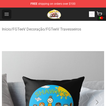
FREE
shipping on orders over $100
FGTeeV Store - Official FGTeeV Merchandise Shop
Open menu
Início
/
FGTeeV Decoração
/
FGTeeV Travesseiros