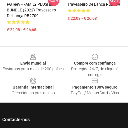
-20%
-20%
FGTeeV - FAMILY PLUSHIE
Travesseiro De Lança RB2709
BUNDLE (2022) Travesseiro
De Lança RB2709
€ 22,08 - € 26,68
€ 22,08 - € 26,68
Footer
Envio mundial
Compre com confiança
Enviamos para mais de 200 países
Protegido 24/7, do clique à
entrega
Garantia internacional
Pagamento 100% seguro
Oferecido no país de uso
PayPal / MasterCard / Visa
Contacte-nos