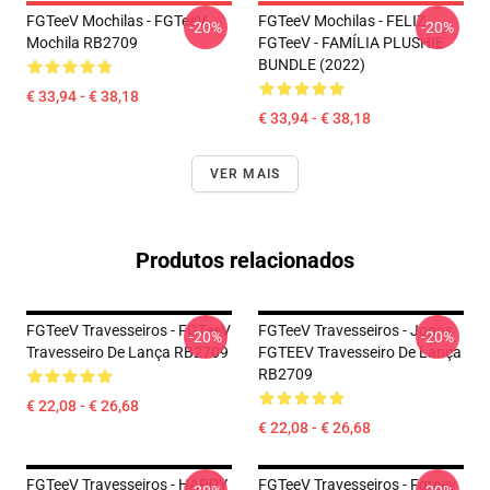
FGTeeV Mochilas - FGTeeV
FGTeeV Mochilas - FELIZ
-20%
-20%
Mochila RB2709
FGTeeV - FAMÍLIA PLUSHIE
BUNDLE (2022)
€ 33,94 - € 38,18
€ 33,94 - € 38,18
VER MAIS
Produtos relacionados
FGTeeV Travesseiros - FGTeeV
FGTeeV Travesseiros - Jogos
-20%
-20%
Travesseiro De Lança RB2709
FGTEEV Travesseiro De Lança
RB2709
€ 22,08 - € 26,68
€ 22,08 - € 26,68
FGTeeV Travesseiros - HAPPY
FGTeeV Travesseiros - Fgteev