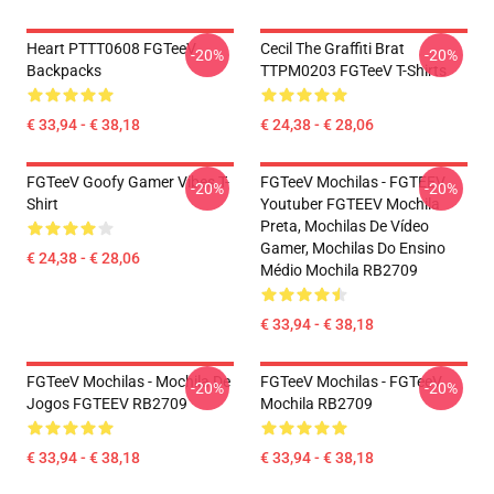
Heart PTTT0608 FGTeeV
Cecil The Graffiti Brat
-20%
-20%
Backpacks
TTPM0203 FGTeeV T-Shirts
€ 33,94 - € 38,18
€ 24,38 - € 28,06
FGTeeV Goofy Gamer Vibes T-
FGTeeV Mochilas - FGTEEV.
-20%
-20%
Shirt
Youtuber FGTEEV Mochila
Preta, Mochilas De Vídeo
Gamer, Mochilas Do Ensino
€ 24,38 - € 28,06
Médio Mochila RB2709
€ 33,94 - € 38,18
FGTeeV Mochilas - Mochila De
FGTeeV Mochilas - FGTeeV
-20%
-20%
Jogos FGTEEV RB2709
Mochila RB2709
€ 33,94 - € 38,18
€ 33,94 - € 38,18