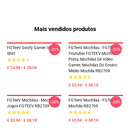
Mais vendidos produtos
FGTeeV Goofy Gamer Vibes T-
FGTeeV Mochilas - FGTEEV.
-20%
-20%
Shirt
Youtuber FGTEEV Mochila
Preta, Mochilas De Vídeo
Gamer, Mochilas Do Ensino
€ 24,38 - € 28,06
Médio Mochila RB2709
€ 33,94 - € 38,18
FGTeeV Mochilas - Mochila De
FGTeeV Mochilas - FGTeeV
-20%
-20%
Jogos FGTEEV RB2709
Mochila RB2709
€ 33,94 - € 38,18
€ 33,94 - € 38,18