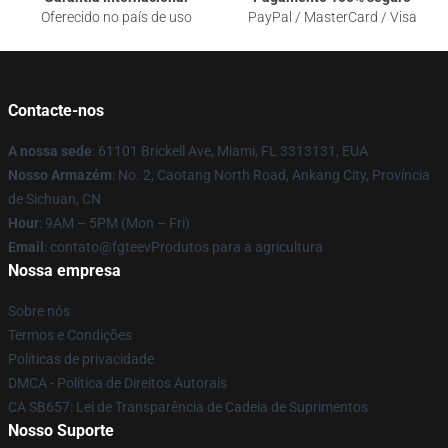
Oferecido no país de uso
PayPal / MasterCard / Visa
Contacte-nos
A nossa sede
: 61101 Brickell Ave, Miami, FL 3313131, EUA
Nosso Armazém
: No. 2, Caotang North Road, Ankang City, Província
de Sichuan, CN
Hour
: 9AM – 5PM (Mon – Fri)
Email
: contato@fgteevProdutos para a agricultura
Nossa empresa
Sobre nós
Termos e Condições
Políticas de privacidade
DMCA - Política de Direitos Autorais
CA SB657: Lei de Transparência de Cadeia de Suprimentos
Nosso Suporte