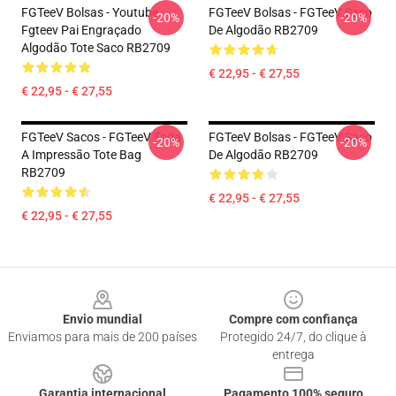
FGTeeV Bolsas - Youtube
FGTeeV Bolsas - FGTeeV Saco
-20%
-20%
Fgteev Pai Engraçado
De Algodão RB2709
Algodão Tote Saco RB2709
€ 22,95 - € 27,55
€ 22,95 - € 27,55
FGTeeV Sacos - FGTeeV Toda
FGTeeV Bolsas - FGTeeV Saco
-20%
-20%
A Impressão Tote Bag
De Algodão RB2709
RB2709
€ 22,95 - € 27,55
€ 22,95 - € 27,55
Footer
Envio mundial
Compre com confiança
Enviamos para mais de 200 países
Protegido 24/7, do clique à
entrega
Garantia internacional
Pagamento 100% seguro