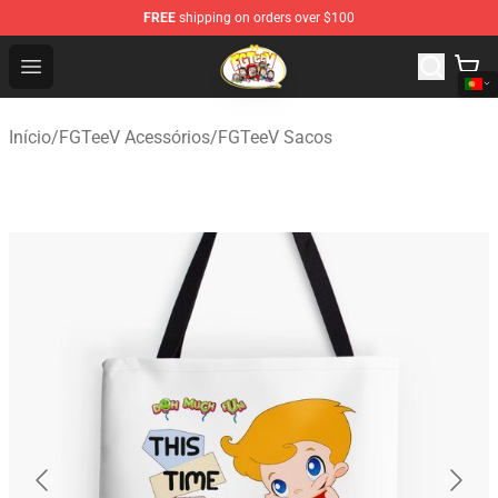
FREE
shipping on orders over $100
FGTeeV Store - Official FGTeeV Merchandise Shop
Open menu
Início
/
FGTeeV Acessórios
/
FGTeeV Sacos