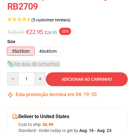
RB2709
(5 customer reviews)
€28.69
€22.95
-20%
$24.95
Size
35x35cm
40x40cm
Ver guia de tamanhos
Quantity
ADICIONAR AO CARRINHO
Esta promoção termina em
04
:
19
:
54
Deliver to United States
Cost to ship:
$6.99
Standard - Order today to get by
Aug. 16 - Aug. 23