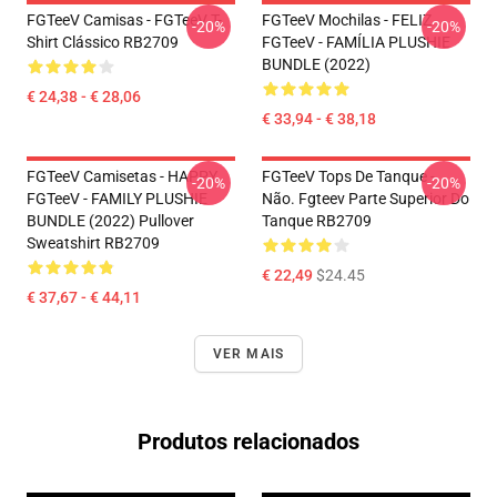
FGTeeV Camisas - FGTeeV T-
FGTeeV Mochilas - FELIZ
-20%
-20%
Shirt Clássico RB2709
FGTeeV - FAMÍLIA PLUSHIE
BUNDLE (2022)
€ 24,38 - € 28,06
€ 33,94 - € 38,18
FGTeeV Camisetas - HAPPY
FGTeeV Tops De Tanque -
-20%
-20%
FGTeeV - FAMILY PLUSHIE
Não. Fgteev Parte Superior Do
BUNDLE (2022) Pullover
Tanque RB2709
Sweatshirt RB2709
€ 22,49
$24.45
€ 37,67 - € 44,11
VER MAIS
Produtos relacionados