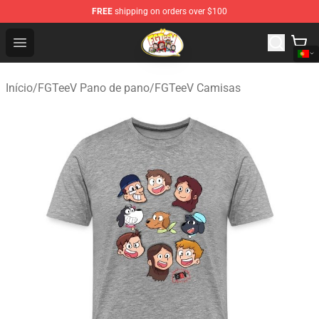
FREE
shipping on orders over $100
FGTeeV Store - Official FGTeeV Merchandise Shop
Open menu
Início
/
FGTeeV Pano de pano
/
FGTeeV Camisas