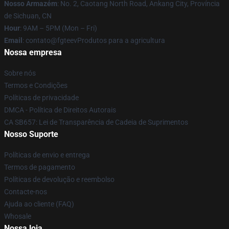
Nosso Armazém
: No. 2, Caotang North Road, Ankang City, Província
de Sichuan, CN
Hour
: 9AM – 5PM (Mon – Fri)
Email
: contato@fgteevProdutos para a agricultura
Nossa empresa
Sobre nós
Termos e Condições
Políticas de privacidade
DMCA - Política de Direitos Autorais
CA SB657: Lei de Transparência de Cadeia de Suprimentos
Nosso Suporte
Políticas de envio e entrega
Termos de pagamento
Políticas de devolução e reembolso
Contacte-nos
Ajuda ao cliente (FAQ)
Whosale
Nossa loja