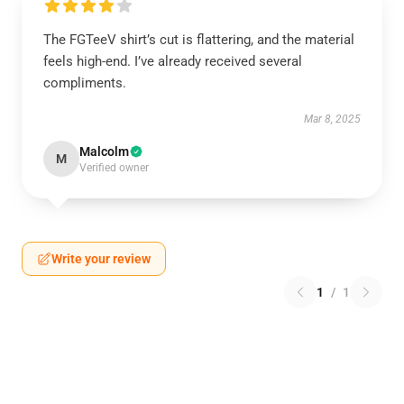
The FGTeeV shirt’s cut is flattering, and the material
feels high-end. I’ve already received several
compliments.
Mar 8, 2025
Malcolm
M
Verified owner
Write your review
1
/
1