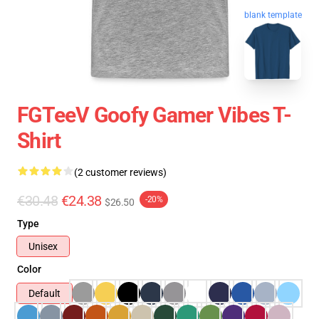
blank template
FGTeeV Goofy Gamer Vibes T-
Shirt
(2 customer reviews)
€30.48
€24.38
-20%
$26.50
Type
Unisex
Color
Default