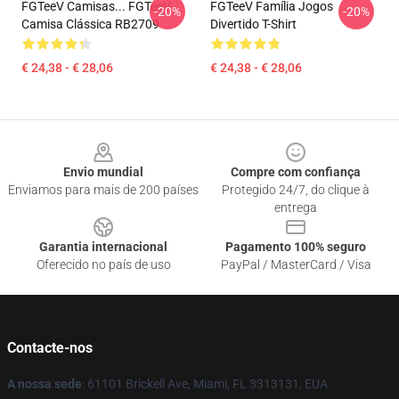
FGTeeV Camisas... FGTeeV
FGTeeV Família Jogos
-20%
-20%
Camisa Clássica RB2709
Divertido T-Shirt
€ 24,38 - € 28,06
€ 24,38 - € 28,06
Footer
Envio mundial
Compre com confiança
Enviamos para mais de 200 países
Protegido 24/7, do clique à
entrega
Garantia internacional
Pagamento 100% seguro
Oferecido no país de uso
PayPal / MasterCard / Visa
Contacte-nos
A nossa sede
: 61101 Brickell Ave, Miami, FL 3313131, EUA