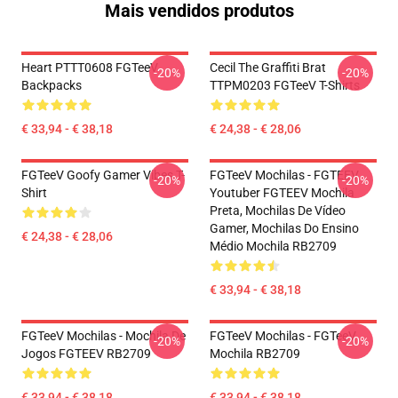
Mais vendidos produtos
Heart PTTT0608 FGTeeV
Cecil The Graffiti Brat
-20%
-20%
Backpacks
TTPM0203 FGTeeV T-Shirts
€ 33,94 - € 38,18
€ 24,38 - € 28,06
FGTeeV Goofy Gamer Vibes T-
FGTeeV Mochilas - FGTEEV.
-20%
-20%
Shirt
Youtuber FGTEEV Mochila
Preta, Mochilas De Vídeo
Gamer, Mochilas Do Ensino
€ 24,38 - € 28,06
Médio Mochila RB2709
€ 33,94 - € 38,18
FGTeeV Mochilas - Mochila De
FGTeeV Mochilas - FGTeeV
-20%
-20%
Jogos FGTEEV RB2709
Mochila RB2709
€ 33,94 - € 38,18
€ 33,94 - € 38,18