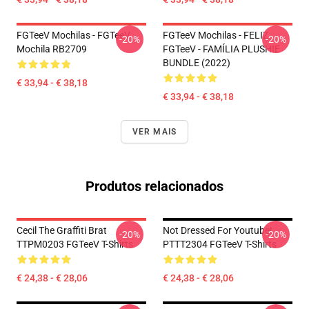
FGTeeV Mochilas - FGTeeV
FGTeeV Mochilas - FELIZ
-20%
-20%
Mochila RB2709
FGTeeV - FAMÍLIA PLUSHIE
BUNDLE (2022)
€ 33,94 - € 38,18
€ 33,94 - € 38,18
VER MAIS
Produtos relacionados
Cecil The Graffiti Brat
Not Dressed For Youtube!
-20%
-20%
TTPM0203 FGTeeV T-Shirts
PTTT2304 FGTeeV T-Shirts
€ 24,38 - € 28,06
€ 24,38 - € 28,06