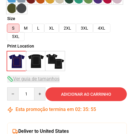
Size
S
M
L
XL
2XL
3XL
4XL
5XL
Print Location
Ver guia de tamanhos
Quantity
ADICIONAR AO CARRINHO
Esta promoção termina em
02
:
35
:
54
Deliver to United States