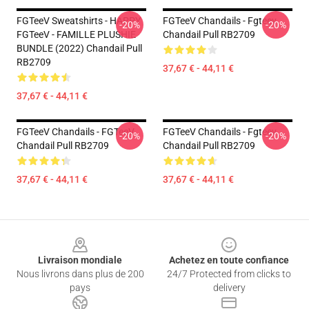
FGTeeV Sweatshirts - HAPPY
FGTeeV Chandails - Fgteev
-20%
-20%
FGTeeV - FAMILLE PLUSHIE
Chandail Pull RB2709
BUNDLE (2022) Chandail Pull
RB2709
37,67 € - 44,11 €
37,67 € - 44,11 €
FGTeeV Chandails - FGTeeV
FGTeeV Chandails - Fgteev
-20%
-20%
Chandail Pull RB2709
Chandail Pull RB2709
37,67 € - 44,11 €
37,67 € - 44,11 €
Footer
Livraison mondiale
Achetez en toute confiance
Nous livrons dans plus de 200
24/7 Protected from clicks to
pays
delivery