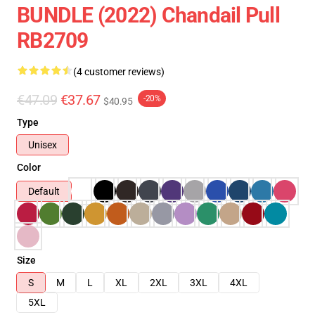
BUNDLE (2022) Chandail Pull
RB2709
(4 customer reviews)
€47.09
€37.67
-20%
$40.95
Type
Unisex
Color
Default
Size
S
M
L
XL
2XL
3XL
4XL
5XL