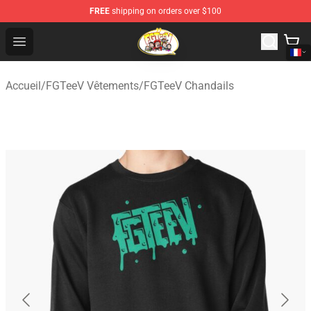
FREE
shipping on orders over $100
FGTeeV Store - Official FGTeeV Merchandise Shop
Open menu
Accueil
/
FGTeeV Vêtements
/
FGTeeV Chandails