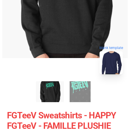
blank template
FGTeeV Sweatshirts - HAPPY
FGTeeV - FAMILLE PLUSHIE