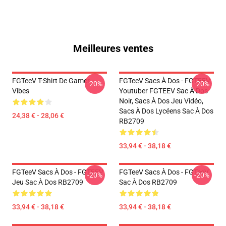
Meilleures ventes
FGTeeV T-Shirt De Gamer
FGTeeV Sacs À Dos - FGTEEV.
-20%
-20%
Vibes
Youtuber FGTEEV Sac À Dos
Noir, Sacs À Dos Jeu Vidéo,
Sacs À Dos Lycéens Sac À Dos
24,38 € - 28,06 €
RB2709
33,94 € - 38,18 €
FGTeeV Sacs À Dos - FGTEEV
FGTeeV Sacs À Dos - FGTeeV
-20%
-20%
Jeu Sac À Dos RB2709
Sac À Dos RB2709
33,94 € - 38,18 €
33,94 € - 38,18 €