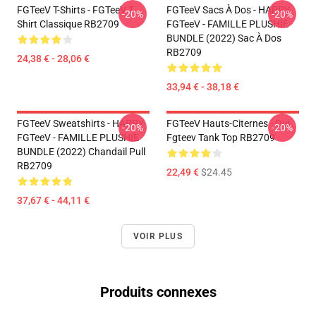
FGTeeV T-Shirts - FGTeeV T-
FGTeeV Sacs À Dos - HAPPY
-20%
-20%
Shirt Classique RB2709
FGTeeV - FAMILLE PLUSHIE
BUNDLE (2022) Sac À Dos
RB2709
24,38 € - 28,06 €
33,94 € - 38,18 €
FGTeeV Sweatshirts - HAPPY
FGTeeV Hauts-Citernes - Oui.
-20%
-20%
FGTeeV - FAMILLE PLUSHIE
Fgteev Tank Top RB2709
BUNDLE (2022) Chandail Pull
RB2709
22,49 €
$24.45
37,67 € - 44,11 €
VOIR PLUS
Produits connexes