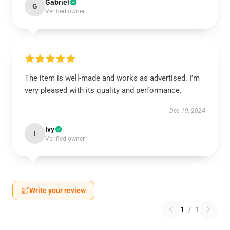
Gabriel
G
Verified owner
The item is well-made and works as advertised. I’m
very pleased with its quality and performance.
Dec 19, 2024
Ivy
I
Verified owner
Write your review
1
/
1