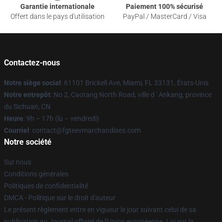
Garantie internationale
Paiement 100% sécurisé
Offert dans le pays d'utilisation
PayPal / MasterCard / Visa
Contactez-nous
Notre siège social
: 61101 Brickell Ave, Miami, FL 33131, États-Unis
Notre entrepôt
: No 2, Caotang North Road, ville d ' Ankang, province
du Sichuan, CN
Heure
: 9h – 17h (lu – vendredi)
Courriel
: contact@fgteevmarchandises.com
Notre société
Sur nous
Conditions générales
Politiques de confidentialité
DMCA - Politique sur le droit d'auteur
Le présent règlement entre en vigueur le jour suivant celui de sa
publication au Journal officiel de l'Union européenne. Loi sur la