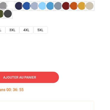
L
3XL
4XL
5XL
AJOUTER AU PANIER
dans
00
:
36
:
54