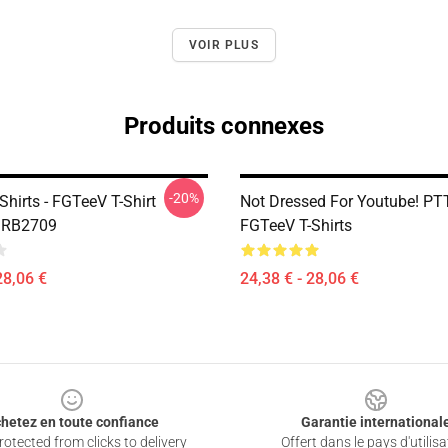
VOIR PLUS
Produits connexes
-20%
hirts - FGTeeV T-Shirt
Not Dressed For Youtube! P
e RB2709
FGTeeV T-Shirts
28,06 €
24,38 € - 28,06 €
hetez en toute confiance
Garantie international
otected from clicks to delivery
Offert dans le pays d'utilisa