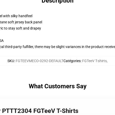
Description
l with silky handfeel
tane soft jersey back panel
ric to stay soft and drapey
USA
al third-party fulfiller, there may be slight variances in the product receiv
SKU
:
FGTEEVMECO-0292-DEFAULT
Catégories
:
FGTeeV T-shirts
,
What Customers Say
ay PTTT2304 FGTeeV T-Shirts