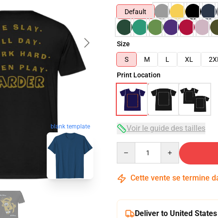
Default
Size
S
M
L
XL
2X
Print Location
blank template
Voir le guide des tailles
Quantity
Cette vente se termine 
Deliver to United States