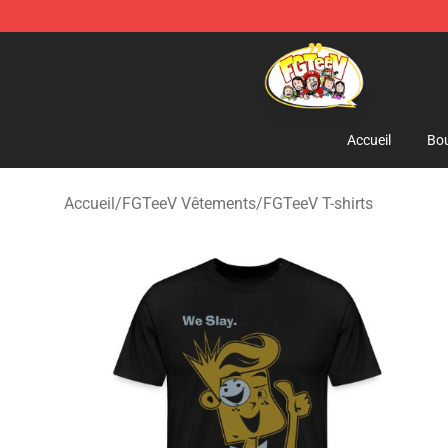
FGTeeV Store - Official FGTeeV Merchandise Shop
Accueil
Bou
Accueil
/
FGTeeV Vêtements
/
FGTeeV T-shirts