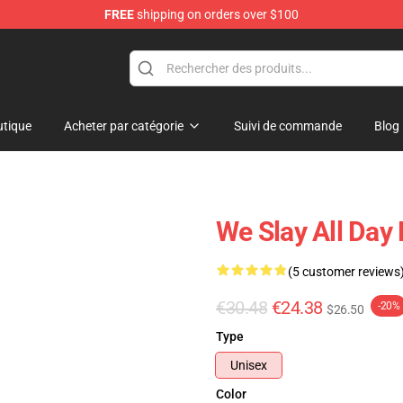
FREE
shipping on orders over $100
tique
Acheter par catégorie
Suivi de commande
Blog
We Slay All Day
(5 customer reviews
€30.48
€24.38
-20%
$26.50
Type
Unisex
Color