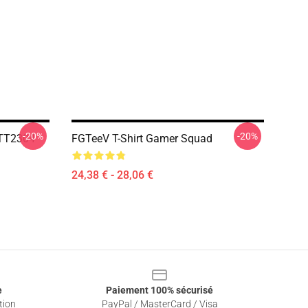
-20%
-20%
TTT2304
FGTeeV T-Shirt Gamer Squad
24,38 € - 28,06 €
e
Paiement 100% sécurisé
tion
PayPal / MasterCard / Visa