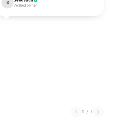
Sebastian
S
Verified owner
1
/
1