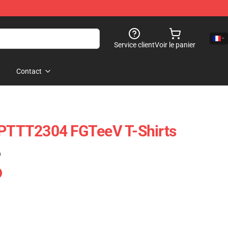
Service client
Voir le panier
Contact
 PTTT2304 FGTeeV T-Shirts
)