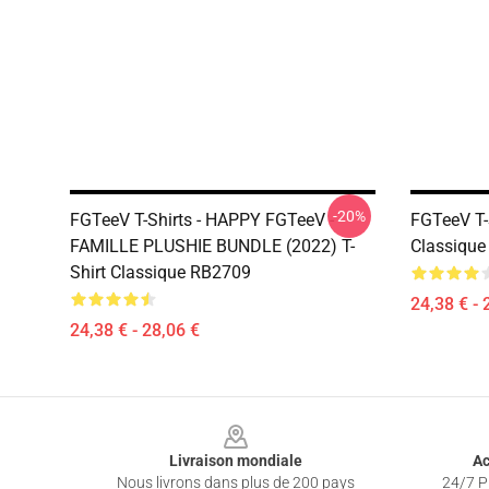
-20%
FGTeeV T-Shirts - HAPPY FGTeeV -
FGTeeV T-S
FAMILLE PLUSHIE BUNDLE (2022) T-
Classiqu
Shirt Classique RB2709
24,38 € - 
24,38 € - 28,06 €
Footer
Livraison mondiale
Ac
Nous livrons dans plus de 200 pays
24/7 Pr