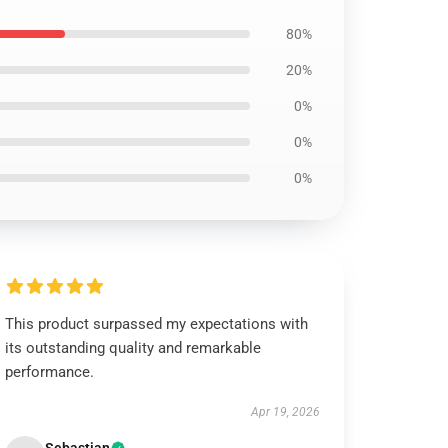
80%
20%
0%
0%
0%
This product surpassed my expectations with
its outstanding quality and remarkable
performance.
Apr 19, 2026