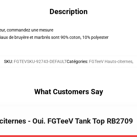
Description
cteur, commandez une mesure
riaux de bruyère et marbrés sont 90% coton, 10% polyester
SKU
:
FGTEVSKU-92743-DEFAULT
Catégories
:
FGTeeV Hauts-citernes
,
What Customers Say
citernes - Oui. FGTeeV Tank Top RB2709