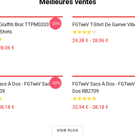
Meilleures ventes
-20%
 Graffiti Brat TTPM0203
FGTeeV T-Shirt De Gamer Vib
Shirts
24,38 € - 28,06 €
28,06 €
-20%
cs À Dos - FGTeeV Sac À
FGTeeV Sacs À Dos - FGTeeV
09
Dos RB2709
38,18 €
33,94 € - 38,18 €
VOIR PLUS