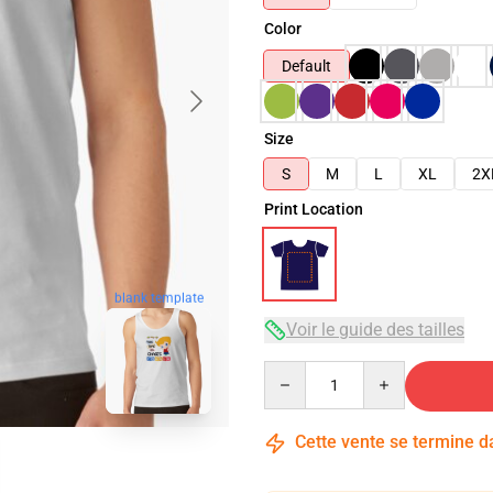
Color
Default
Size
S
M
L
XL
2X
Print Location
blank template
Voir le guide des tailles
Quantity
Cette vente se termine 