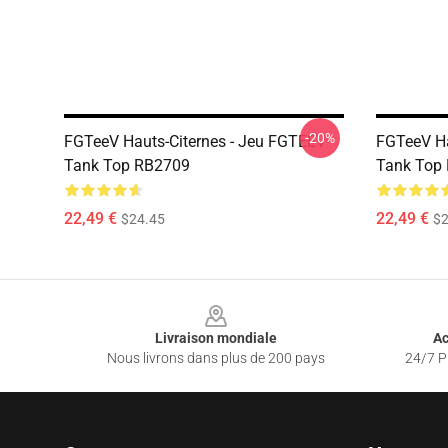
-20%
FGTeeV Hauts-Citernes - Jeu FGTEEV
FGTeeV Ha
Tank Top RB2709
Tank Top
22,49 €
22,49 €
$24.45
$2
Footer
Livraison mondiale
Ac
Nous livrons dans plus de 200 pays
24/7 Pr