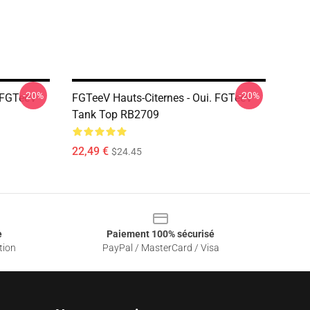
-20%
-20%
. FGTeeV
FGTeeV Hauts-Citernes - Oui. FGTeeV
Tank Top RB2709
22,49 €
$24.45
e
Paiement 100% sécurisé
tion
PayPal / MasterCard / Visa