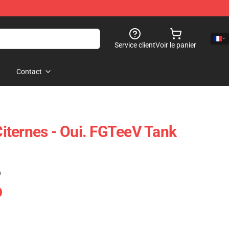
Service client
Voir le panier
Contact
ternes - Oui. FGTeeV Tank
)