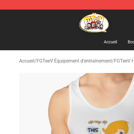
FGTeeV Store - Official FGTeeV Merchandise Shop
Accueil
Bou
Accueil
/
FGTeeV Équipement d'entraînement
/
FGTeeV H