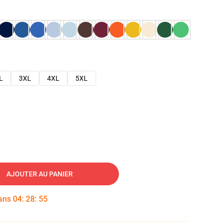
L
3XL
4XL
5XL
AJOUTER AU PANIER
dans
04
:
28
:
54