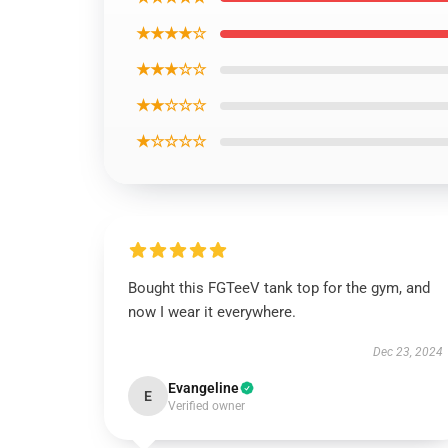
★★★★☆
★★★☆☆
★★☆☆☆
★☆☆☆☆
Bought this FGTeeV tank top for the gym, and
now I wear it everywhere.
Dec 23, 2024
Evangeline
E
Verified owner