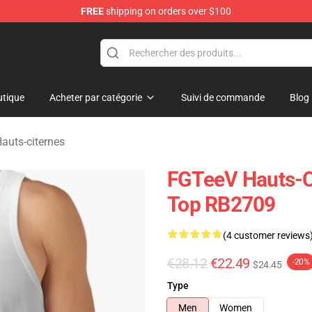
FREE
shipping on orders over $100
tique
Acheter par catégorie
Suivi de commande
Blog
auts-citernes
FGTeeV Hauts-Ci
Top RB2709
(4 customer reviews
€28.12
€22.49
-20%
$24.45
Type
Men
Women