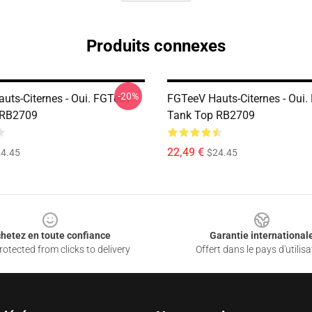
Produits connexes
-20%
uts-Citernes - Oui. FGTeeV
FGTeeV Hauts-Citernes - Oui
 RB2709
Tank Top RB2709
22,49 €
4.45
$24.45
hetez en toute confiance
Garantie international
otected from clicks to delivery
Offert dans le pays d'utilisa