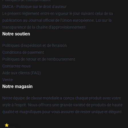
DMCA - Politique sur le droit d'auteur
Le présent règlement entre en vigueur le jour suivant celui de sa
publication au Journal officiel de l'Union européenne. Loi sur la
transparence de la chaîne d'approvisionnement
Notre soutien
Politiques d'expédition et de livraison
Conditions de paiement
Politiques de retour et de remboursement
Contactez-nous
Aide aux clients (FAQ)
Vente
Notre magasin
Notre équipe de classe mondiale a conçu chaque produit avec votre
style à l'esprit. Nous offrons une grande variété de produits de haute
qualité et magnifiques pour vous assurer de rester unique et élégant.