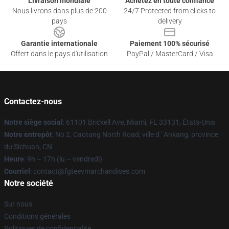
Livraison mondiale
Achetez en toute confiance
Nous livrons dans plus de 200
24/7 Protected from clicks to
pays
delivery
Garantie internationale
Paiement 100% sécurisé
Offert dans le pays d'utilisation
PayPal / MasterCard / Visa
Contactez-nous
Notre siège social
: 61101 Brickell Ave, Miami, FL 33131, États-Unis
Notre entrepôt
: No 2, Caotang North Road, ville d ' Ankang, province
du Sichuan, CN
Heure
: 9h – 17h (lu – vendredi)
Courriel
: contact@fgteevmarchandises.com
Notre société
Sur nous
Conditions générales
Politiques de confidentialité