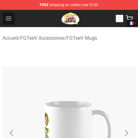
FREE
shipping on orders over $100
FGTeeV Store - Official FGTeeV Merchandise Shop
Open menu
Accueil
/
FGTeeV Accessoires
/
FGTeeV Mugs