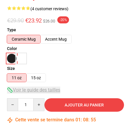
(4 customer reviews)
€29.90
€23.92
-20%
$26.00
Type
Ceramic Mug
Accent Mug
Color
Size
11 oz
15 oz
Voir le guide des tailles
Quantity
AJOUTER AU PANIER
Cette vente se termine dans
01
:
08
:
54