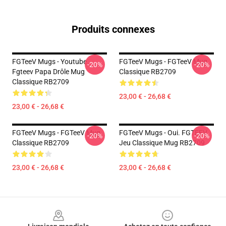
Produits connexes
FGTeeV Mugs - Youtube
FGTeeV Mugs - FGTeeV Mug
-20%
-20%
Fgteev Papa Drôle Mug
Classique RB2709
Classique RB2709
23,00 € - 26,68 €
23,00 € - 26,68 €
FGTeeV Mugs - FGTeeV Mug
FGTeeV Mugs - Oui. FGTEEV
-20%
-20%
Classique RB2709
Jeu Classique Mug RB2709
23,00 € - 26,68 €
23,00 € - 26,68 €
Footer