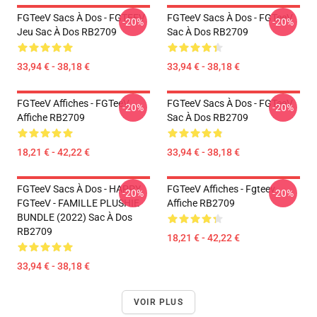
FGTeeV Sacs À Dos - FGTEEV
FGTeeV Sacs À Dos - FGTeeV
-20%
-20%
Jeu Sac À Dos RB2709
Sac À Dos RB2709
33,94 € - 38,18 €
33,94 € - 38,18 €
FGTeeV Affiches - FGTeeV
FGTeeV Sacs À Dos - FGTeeV
-20%
-20%
Affiche RB2709
Sac À Dos RB2709
18,21 € - 42,22 €
33,94 € - 38,18 €
FGTeeV Sacs À Dos - HAPPY
FGTeeV Affiches - Fgteev
-20%
-20%
FGTeeV - FAMILLE PLUSHIE
Affiche RB2709
BUNDLE (2022) Sac À Dos
RB2709
18,21 € - 42,22 €
33,94 € - 38,18 €
VOIR PLUS