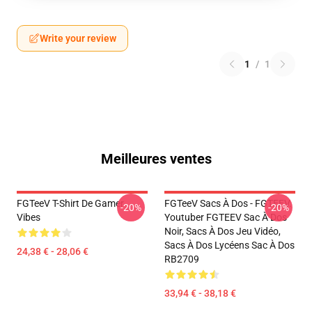
Write your review
1
/
1
Meilleures ventes
FGTeeV T-Shirt De Gamer
FGTeeV Sacs À Dos - FGTEEV.
-20%
-20%
Vibes
Youtuber FGTEEV Sac À Dos
Noir, Sacs À Dos Jeu Vidéo,
Sacs À Dos Lycéens Sac À Dos
24,38 € - 28,06 €
RB2709
33,94 € - 38,18 €