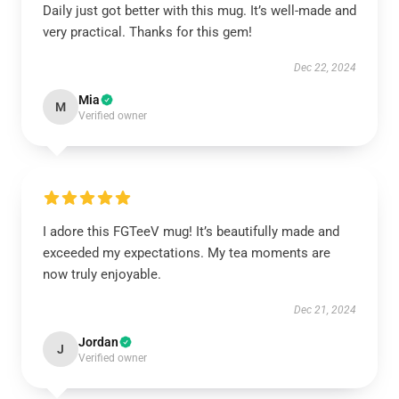
Daily just got better with this mug. It’s well-made and
very practical. Thanks for this gem!
Dec 22, 2024
Mia
M
Verified owner
I adore this FGTeeV mug! It’s beautifully made and
exceeded my expectations. My tea moments are
now truly enjoyable.
Dec 21, 2024
Jordan
J
Verified owner