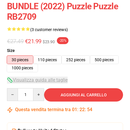
BUNDLE (2022) Puzzle Puzzle
RB2709
(3 customer reviews)
€27.49
€21.99
-20%
$23.90
Size
30 pieces
110 pieces
252 pieces
500 pieces
1000 pieces
Visualizza guida alle taglie
Quantity
AGGIUNGI AL CARRELLO
Questa vendita termina tra
01
:
22
:
54