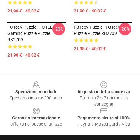
21,98 € - 40,02 €
21,98 € - 40,02 €
FGTeeV Puzzle - FGTEEV
FGTeeV Puzzle - FGTeeV
-20%
-20%
Gaming Puzzle Puzzle
Puzzle Puzzle RB2709
RB2709
21,98 € - 40,02 €
21,98 € - 40,02 €
Footer
Spedizione mondiale
Acquista in tutta sicurezza
Spediamo in oltre 200 paesi
Protetto 24/7 dai clic alla
consegna
Garanzia internazionale
Pagamento sicuro al 100%
Offerto nel paese di utilizzo
PayPal / MasterCard / Visa