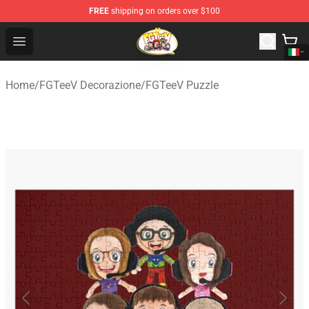
FREE
shipping on orders over $100
FGTeeV Store - Official FGTeeV Merchandise Shop
Open menu
Home
/
FGTeeV Decorazione
/
FGTeeV Puzzle