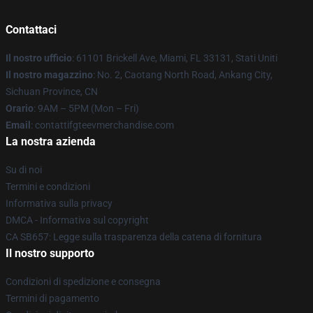
Contattaci
Il nostro ufficio
: 61101 Brickell Ave, Miami, FL 33131, Stati Uniti
Il nostro magazzino
: No. 2, Caotang North Road, Ankang City,
Sichuan Province, CN
Orario
: 9AM – 5PM (Mon – Fri)
Email
: contattifgteevmerchandise.com
La nostra azienda
Su di noi
Termini e condizioni
Informativa sulla privacy
DMCA - Informativa sul copyright
CA SB657: Legge sulla trasparenza della catena di fornitura
Il nostro supporto
Condizioni di spedizione e consegna
Termini di pagamento