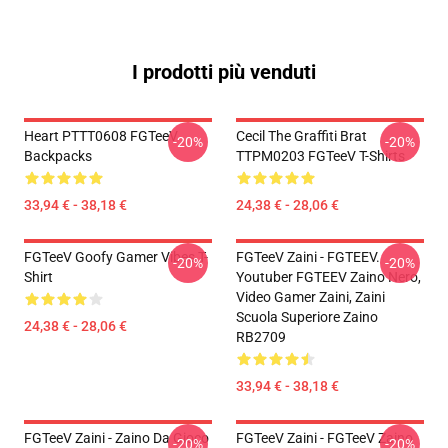
I prodotti più venduti
Heart PTTT0608 FGTeeV
Cecil The Graffiti Brat
-20%
-20%
Backpacks
TTPM0203 FGTeeV T-Shirts
33,94 € - 38,18 €
24,38 € - 28,06 €
FGTeeV Goofy Gamer Vibes T-
FGTeeV Zaini - FGTEEV.
-20%
-20%
Shirt
Youtuber FGTEEV Zaino Nero,
Video Gamer Zaini, Zaini
Scuola Superiore Zaino
24,38 € - 28,06 €
RB2709
33,94 € - 38,18 €
FGTeeV Zaini - Zaino Da Gioco
FGTeeV Zaini - FGTeeV Zaino
-20%
-20%