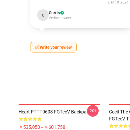
Dec 19, 2024
Curtis
C
Verified owner
Write your review
-20%
Heart PTTT0608 FGTeeV Backpacks
Cecil The
FGTeeV T-
￥535,050 - ￥601,750