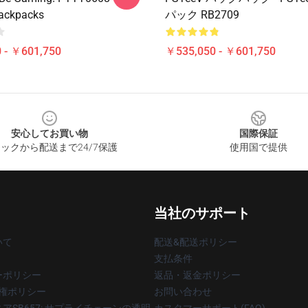
ackpacks
パック RB2709
 - ￥601,750
￥535,050 - ￥601,750
安心してお買い物
国際保証
ックから配送まで24/7保護
使用国で提供
当社のサポート
いて
配送&配送ポリシー
支払条件
ーポリシー
返品・返金ポリシー
著作権ポリシー
お問い合わせ