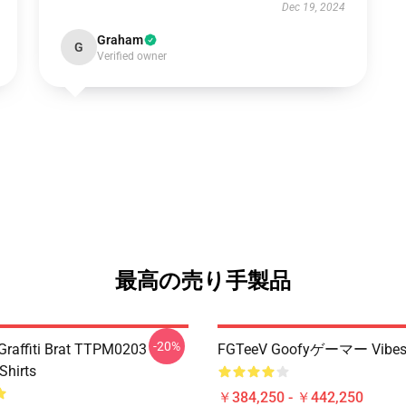
Dec 19, 2024
Graham
G
Verified owner
最高の売り手製品
-20%
 Graffiti Brat TTPM0203
FGTeeV Goofyゲーマー Vib
Shirts
￥384,250 - ￥442,250