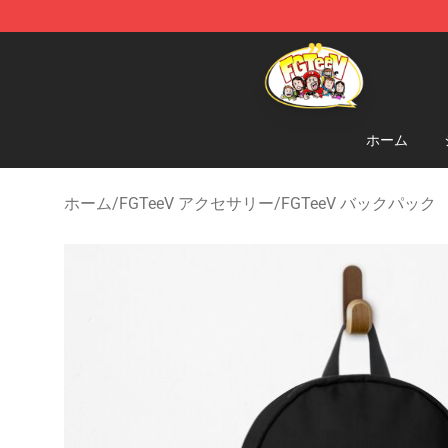
FGTeeV Store - Official FGTeeV Merchandise Shop
ホーム
ホーム
/
FGTeeV アクセサリー
/
FGTeeV バックパック