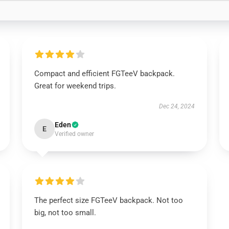
Compact and efficient FGTeeV backpack.
Great for weekend trips.
Dec 24, 2024
Eden
E
Verified owner
The perfect size FGTeeV backpack. Not too
big, not too small.