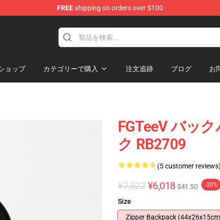
FREE
shipping on orders over $100
ショップ
カテゴリーで購入
注文追跡
ブログ
お
FGTeeV バック
ク RB2709
(5 customer reviews
¥7,522
¥6,018
-20%
$41.50
Size
Zipper Backpack (44x26x15cm