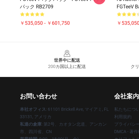
パック RB2709
FGTeeV B
￥535,050 - ￥601,750
￥535,050
Footer
世界中に配送
200カ国以上に配送
クリ
お問い合わせ
会社案内
本社オフィス
: 61101 Brickell Ave, マイアミ, FL
私たちにつ
33131, アメリカ
利用規約
私達の倉庫
: 第2号、カオタン北道、アンカン
プライバシ
市、四川省、CN
DMCA - 