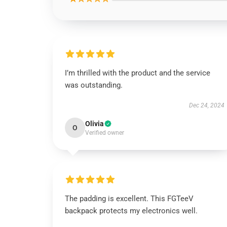
I’m thrilled with the product and the service
was outstanding.
Dec 24, 2024
Olivia
O
Verified owner
The padding is excellent. This FGTeeV
backpack protects my electronics well.