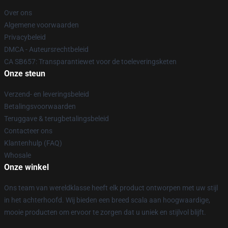
Over ons
Algemene voorwaarden
Privacybeleid
DMCA - Auteursrechtbeleid
CA SB657: Transparantiewet voor de toeleveringsketen
Onze steun
Verzend- en leveringsbeleid
Betalingsvoorwaarden
Teruggave & terugbetalingsbeleid
Contacteer ons
Klantenhulp (FAQ)
Whosale
Onze winkel
Ons team van wereldklasse heeft elk product ontworpen met uw stijl
in het achterhoofd. Wij bieden een breed scala aan hoogwaardige,
mooie producten om ervoor te zorgen dat u uniek en stijlvol blijft.