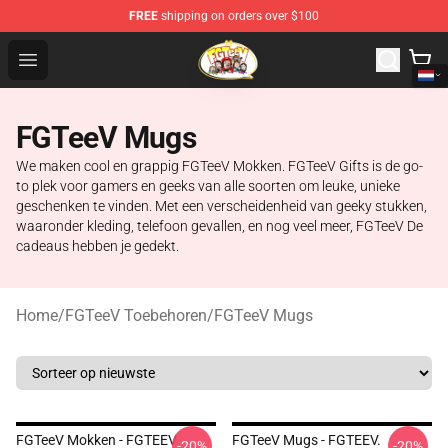
FREE
shipping on orders over $100
FGTeeV Store - Official FGTeeV Merchandise Shop
Open menu
FGTeeV Mugs
We maken cool en grappig FGTeeV Mokken. FGTeeV Gifts is de go-
to plek voor gamers en geeks van alle soorten om leuke, unieke
geschenken te vinden. Met een verscheidenheid van geeky stukken,
waaronder kleding, telefoon gevallen, en nog veel meer, FGTeeV De
cadeaus hebben je gedekt.
Home
/
FGTeeV Toebehoren
/
FGTeeV Mugs
FGTeeV Mokken - FGTEEV
FGTeeV Mugs - FGTEEV.
-20%
-20%