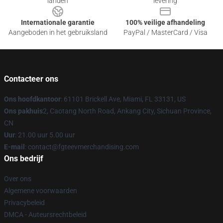
landen
levering
Internationale garantie
100% veilige afhandeling
Aangeboden in het gebruiksland
PayPal / MasterCard / Visa
Contacteer ons
Ons hoofdkantoor
: 61101 Brickell Ave, Miami, FL 33131, US
Ons pakhuis
2, Caotang North Road, Ankang City, Sichuan Province,
CN
Uur
: 21.00 uur 5.00 uur
E-mail
: contact@fgteevmerchandising.com
Ons bedrijf
Over ons
Algemene voorwaarden
Privacybeleid
DMCA - Auteursrechtbeleid