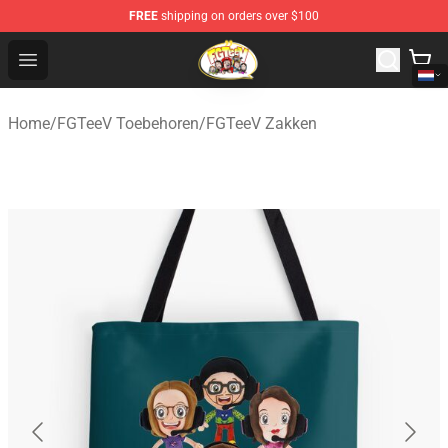
FREE
shipping on orders over $100
FGTeeV Store - Official FGTeeV Merchandise Shop
Open menu
Home
/
FGTeeV Toebehoren
/
FGTeeV Zakken