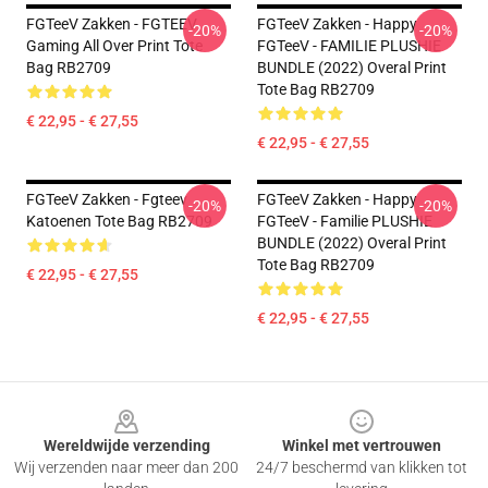
FGTeeV Zakken - FGTEEV
FGTeeV Zakken - Happy
-20%
-20%
Gaming All Over Print Tote
FGTeeV - FAMILIE PLUSHIE
Bag RB2709
BUNDLE (2022) Overal Print
Tote Bag RB2709
€ 22,95 - € 27,55
€ 22,95 - € 27,55
FGTeeV Zakken - Fgteev
FGTeeV Zakken - Happy
-20%
-20%
Katoenen Tote Bag RB2709
FGTeeV - Familie PLUSHIE
BUNDLE (2022) Overal Print
Tote Bag RB2709
€ 22,95 - € 27,55
€ 22,95 - € 27,55
Footer
Wereldwijde verzending
Winkel met vertrouwen
Wij verzenden naar meer dan 200
24/7 beschermd van klikken tot