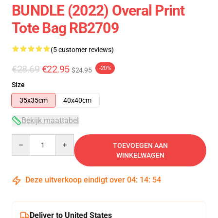
BUNDLE (2022) Overal Print
Tote Bag RB2709
(5 customer reviews)
€28.69
€22.95
-20%
$24.95
Size
35x35cm
40x40cm
Bekijk maattabel
Quantity
TOEVOEGEN AAN
WINKELWAGEN
Deze uitverkoop eindigt over
04
:
14
:
53
Deliver to United States