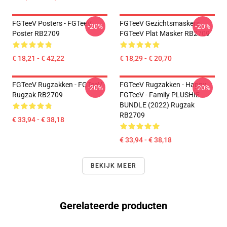
FGTeeV Posters - FGTeeV
FGTeeV Gezichtsmaskers.
-20%
-20%
Poster RB2709
FGTeeV Plat Masker RB2709
€ 18,21 - € 42,22
€ 18,29 - € 20,70
FGTeeV Rugzakken - FGTeeV
FGTeeV Rugzakken - Happy
-20%
-20%
Rugzak RB2709
FGTeeV - Family PLUSHIE
BUNDLE (2022) Rugzak
RB2709
€ 33,94 - € 38,18
€ 33,94 - € 38,18
BEKIJK MEER
Gerelateerde producten