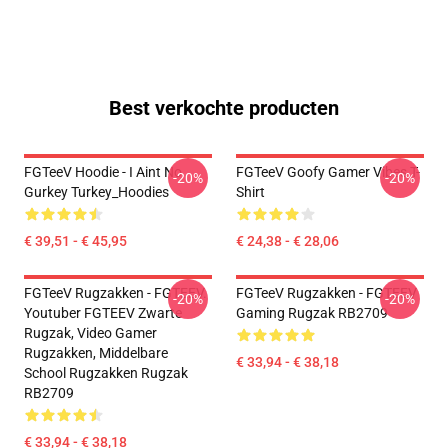
Best verkochte producten
FGTeeV Hoodie - I Aint No
FGTeeV Goofy Gamer Vibes T-
-20%
-20%
Gurkey Turkey_Hoodies
Shirt
€ 39,51 - € 45,95
€ 24,38 - € 28,06
FGTeeV Rugzakken - FGTEEV.
FGTeeV Rugzakken - FGTEEV
-20%
-20%
Youtuber FGTEEV Zwarte
Gaming Rugzak RB2709
Rugzak, Video Gamer
Rugzakken, Middelbare
€ 33,94 - € 38,18
School Rugzakken Rugzak
RB2709
€ 33,94 - € 38,18