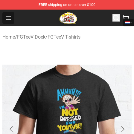
FREE
shipping on orders over $100
FGTeeV Store - Official FGTeeV Merchandise Shop
Open menu
Home
/
FGTeeV Doek
/
FGTeeV T-shirts