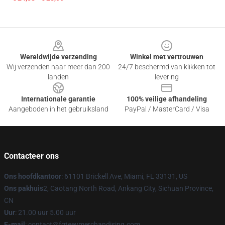
Footer
Wereldwijde verzending
Winkel met vertrouwen
Wij verzenden naar meer dan 200
24/7 beschermd van klikken tot
landen
levering
Internationale garantie
100% veilige afhandeling
Aangeboden in het gebruiksland
PayPal / MasterCard / Visa
Contacteer ons
Ons hoofdkantoor
: 61101 Brickell Ave, Miami, FL 33131, US
Ons pakhuis
2, Caotang North Road, Ankang City, Sichuan Province,
CN
Uur
: 21.00 uur 5.00 uur
E-mail
: contact@fgteevmerchandising.com