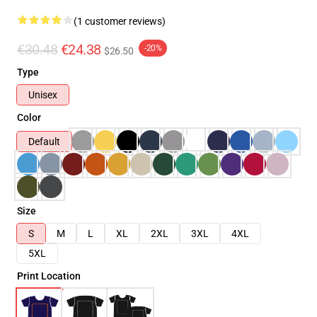
(1 customer reviews)
€30.48
€24.38
-20%
$26.50
Type
Unisex
Color
Default
Size
S
M
L
XL
2XL
3XL
4XL
5XL
Print Location