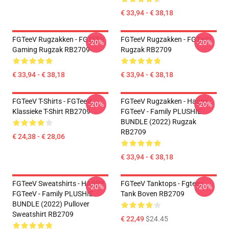
€ 33,94 - € 38,18
FGTeeV Rugzakken - FGTEEV
FGTeeV Rugzakken - FGTeeV
-20%
-20%
Gaming Rugzak RB2709
Rugzak RB2709
€ 33,94 - € 38,18
€ 33,94 - € 38,18
FGTeeV T-Shirts - FGTeeV
FGTeeV Rugzakken - Happy
-20%
-20%
Klassieke T-Shirt RB2709
FGTeeV - Family PLUSHIE
BUNDLE (2022) Rugzak
RB2709
€ 24,38 - € 28,06
€ 33,94 - € 38,18
FGTeeV Sweatshirts - HAPPY
FGTeeV Tanktops - Fgteev
-20%
-20%
FGTeeV - Family PLUSHIE
Tank Boven RB2709
BUNDLE (2022) Pullover
Sweatshirt RB2709
€ 22,49
$24.45