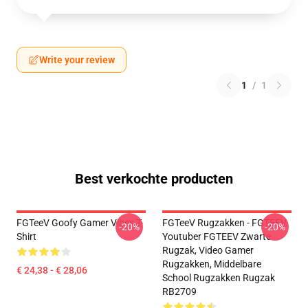
Write your review
1
/
1
Best verkochte producten
FGTeeV Goofy Gamer Vibes T-
FGTeeV Rugzakken - FGTEEV.
-20%
-20%
Shirt
Youtuber FGTEEV Zwarte
Rugzak, Video Gamer
Rugzakken, Middelbare
€ 24,38 - € 28,06
School Rugzakken Rugzak
RB2709