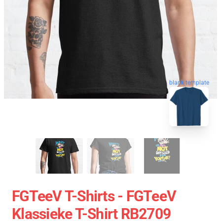
blank template
FGTeeV T-Shirts - FGTeeV
Klassieke T-Shirt RB2709