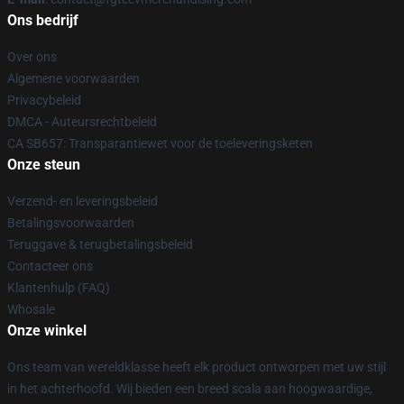
Ons bedrijf
Over ons
Algemene voorwaarden
Privacybeleid
DMCA - Auteursrechtbeleid
CA SB657: Transparantiewet voor de toeleveringsketen
Onze steun
Verzend- en leveringsbeleid
Betalingsvoorwaarden
Teruggave & terugbetalingsbeleid
Contacteer ons
Klantenhulp (FAQ)
Whosale
Onze winkel
Ons team van wereldklasse heeft elk product ontworpen met uw stijl
in het achterhoofd. Wij bieden een breed scala aan hoogwaardige,