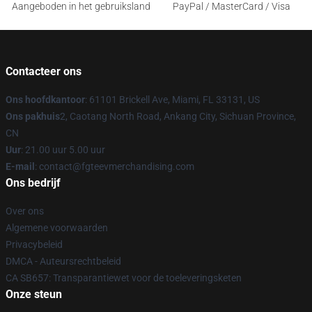
Aangeboden in het gebruiksland
PayPal / MasterCard / Visa
Contacteer ons
Ons hoofdkantoor
: 61101 Brickell Ave, Miami, FL 33131, US
Ons pakhuis
2, Caotang North Road, Ankang City, Sichuan Province,
CN
Uur
: 21.00 uur 5.00 uur
E-mail
: contact@fgteevmerchandising.com
Ons bedrijf
Over ons
Algemene voorwaarden
Privacybeleid
DMCA - Auteursrechtbeleid
CA SB657: Transparantiewet voor de toeleveringsketen
Onze steun