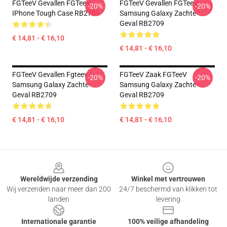
FGTeeV Gevallen FGTeeV
FGTeeV Gevallen FGTeeV
-20%
-20%
IPhone Tough Case RB2709
Samsung Galaxy Zachte
Geval RB2709
€ 14,81 - € 16,10
€ 14,81 - € 16,10
FGTeeV Gevallen Fgteev
FGTeeV Zaak FGTeeV
-20%
-20%
Samsung Galaxy Zachte
Samsung Galaxy Zachte
Geval RB2709
Geval RB2709
€ 14,81 - € 16,10
€ 14,81 - € 16,10
Footer
Wereldwijde verzending
Winkel met vertrouwen
Wij verzenden naar meer dan 200
24/7 beschermd van klikken tot
landen
levering
Internationale garantie
100% veilige afhandeling