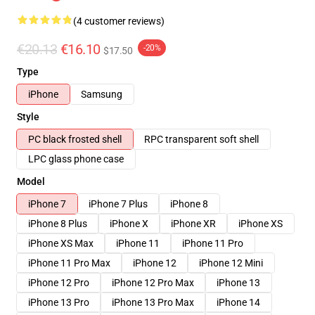
(4 customer reviews)
€20.13
€16.10
-20%
$17.50
Type
iPhone
Samsung
Style
PC black frosted shell
RPC transparent soft shell
LPC glass phone case
Model
iPhone 7
iPhone 7 Plus
iPhone 8
iPhone 8 Plus
iPhone X
iPhone XR
iPhone XS
iPhone XS Max
iPhone 11
iPhone 11 Pro
iPhone 11 Pro Max
iPhone 12
iPhone 12 Mini
iPhone 12 Pro
iPhone 12 Pro Max
iPhone 13
iPhone 13 Pro
iPhone 13 Pro Max
iPhone 14