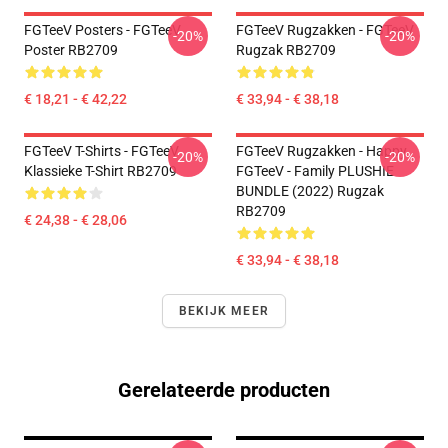
FGTeeV Posters - FGTeeV
FGTeeV Rugzakken - FGTeeV
-20%
-20%
Poster RB2709
Rugzak RB2709
€ 18,21 - € 42,22
€ 33,94 - € 38,18
FGTeeV T-Shirts - FGTeeV
FGTeeV Rugzakken - Happy
-20%
-20%
Klassieke T-Shirt RB2709
FGTeeV - Family PLUSHIE
BUNDLE (2022) Rugzak
RB2709
€ 24,38 - € 28,06
€ 33,94 - € 38,18
BEKIJK MEER
Gerelateerde producten