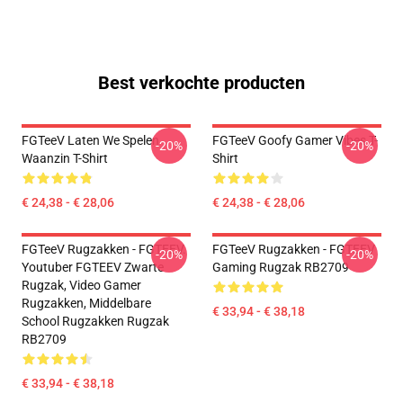
Best verkochte producten
FGTeeV Laten We Spelen
FGTeeV Goofy Gamer Vibes T-
-20%
-20%
Waanzin T-Shirt
Shirt
€ 24,38 - € 28,06
€ 24,38 - € 28,06
FGTeeV Rugzakken - FGTEEV.
FGTeeV Rugzakken - FGTEEV
-20%
-20%
Youtuber FGTEEV Zwarte
Gaming Rugzak RB2709
Rugzak, Video Gamer
Rugzakken, Middelbare
€ 33,94 - € 38,18
School Rugzakken Rugzak
RB2709
€ 33,94 - € 38,18