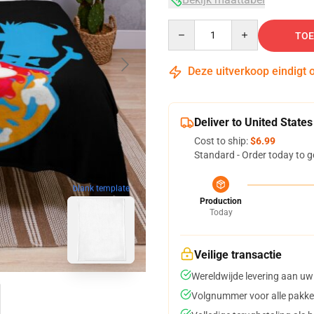
Quantity
TOE
Deze uitverkoop eindigt 
Deliver to United States
Cost to ship:
$6.99
Standard - Order today to g
blank template
Production
Today
Veilige transactie
Wereldwijde levering aan uw
Volgnummer voor alle pakke