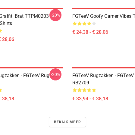
-20%
 Graffiti Brat TTPM0203
FGTeeV Goofy Gamer Vibes T-
Shirts
€ 24,38 - € 28,06
€ 28,06
-20%
ugzakken - FGTeeV Rugzak
FGTeeV Rugzakken - FGTeeV
RB2709
€ 38,18
€ 33,94 - € 38,18
BEKIJK MEER