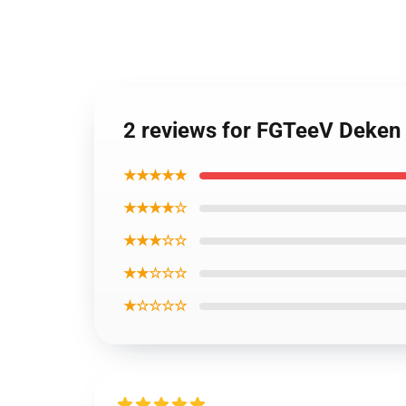
2 reviews for FGTeeV Deken
★★★★★
★★★★☆
★★★☆☆
★★☆☆☆
★☆☆☆☆