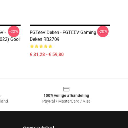
-20%
-20%
V -
FGTeeV Deken - FGTEEV Gaming Gooi
022) Gooi
Deken RB2709
€ 31,28 - € 59,80
e
100% veilige afhandeling
sland
PayPal / MasterCard / Visa