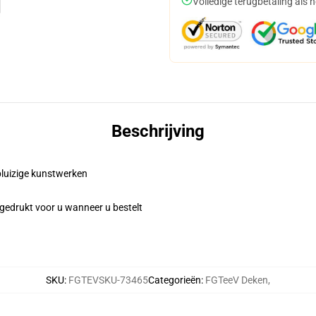
Volledige terugbetaling als 
Beschrijving
, pluizige kunstwerken
gedrukt voor u wanneer u bestelt
SKU
:
FGTEVSKU-73465
Categorieën
:
FGTeeV Deken
,