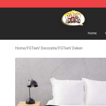
FGTeeV Store - Official FGTeeV Merchandise Shop
Home
Home
/
FGTeeV Decoratie
/
FGTeeV Deken