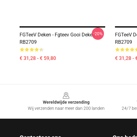
-20%
FGTeeV Deken - Fgteev Gooi Deken
FGTeeV De
RB2709
RB2709
€ 31,28 - € 59,80
€ 31,28 - 
Footer
Wereldwijde verzending
Wij verzenden naar meer dan 200 landen
24/7 bes