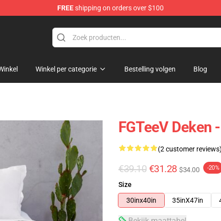
FREE
shipping on orders over $100
Winkel
Winkel per categorie
Bestelling volgen
Blog
FGTeeV Deken -
(2 customer reviews
€39.10
€31.28
-20%
$34.00
Size
30inx40in
35inX47in
Bekijk maattabel