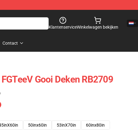
Klantenservice
Winkelwagen bekijken
Contact
 FGTeeV Gooi Deken RB2709
)
45inX60in
50inx60in
53inX70in
60inx80in