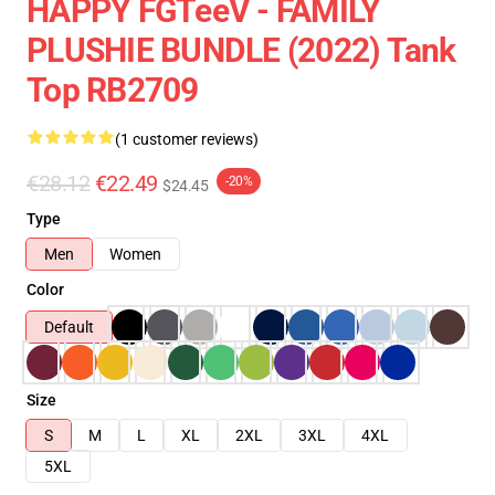
HAPPY FGTeeV - FAMILY
PLUSHIE BUNDLE (2022) Tank
Top RB2709
(1 customer reviews)
€28.12
€22.49
-20%
$24.45
Type
Men
Women
Color
Default
Size
S
M
L
XL
2XL
3XL
4XL
5XL