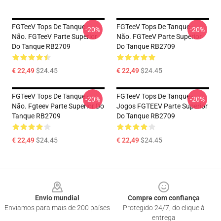
FGTeeV Tops De Tanque -
FGTeeV Tops De Tanque -
-20%
-20%
Não. FGTeeV Parte Superior
Não. FGTeeV Parte Superior
Do Tanque RB2709
Do Tanque RB2709
€ 22,49
$24.45
€ 22,49
$24.45
FGTeeV Tops De Tanque -
FGTeeV Tops De Tanque -
-20%
-20%
Não. Fgteev Parte Superior Do
Jogos FGTEEV Parte Superior
Tanque RB2709
Do Tanque RB2709
€ 22,49
$24.45
€ 22,49
$24.45
Footer
Envio mundial
Compre com confiança
Enviamos para mais de 200 países
Protegido 24/7, do clique à
entrega