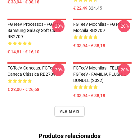
€ 33,94 - € 38,18
€ 22,49
$24.45
FGTeeV Processos - FGTeeV
FGTeeV Mochilas - FGTeeV
-20%
-20%
Samsung Galaxy Soft Caso
Mochila RB2709
RB2709
€ 33,94 - € 38,18
€ 14,81 - € 16,10
FGTeeV Canecas. FGTeeV
FGTeeV Mochilas - FELIZ
-20%
-20%
Caneca Clássica RB2709
FGTeeV - FAMÍLIA PLUSHIE
BUNDLE (2022)
€ 23,00 - € 26,68
€ 33,94 - € 38,18
VER MAIS
Produtos relacionados