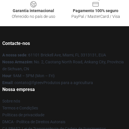
Garantia internacional
Pagamento 100% seguro
Oferecido no país de uso
PayPal / MasterCard / Visa
Contacte-nos
A nossa sede
: 61101 Brickell Ave, Miami, FL 3313131, EUA
Nosso Armazém
: No. 2, Caotang North Road, Ankang City, Província
de Sichuan, CN
Hour
: 9AM – 5PM (Mon – Fri)
Email
: contato@fgteevProdutos para a agricultura
Nossa empresa
Sobre nós
Termos e Condições
Políticas de privacidade
DMCA - Política de Direitos Autorais
CA SB657: Lei de Transparência de Cadeia de Suprimentos