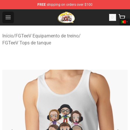
FREE
shipping on orders over $100
FGTeeV Store - Official FGTeeV Merchandise Shop
Open menu
Início
/
FGTeeV Equipamento de treino
/
FGTeeV Tops de tanque