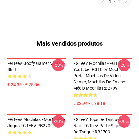
1
/
1
Mais vendidos produtos
FGTeeV Goofy Gamer Vibes T-
FGTeeV Mochilas - FGTEEV.
-20%
-20%
Shirt
Youtuber FGTEEV Mochila
Preta, Mochilas De Vídeo
Gamer, Mochilas Do Ensino
€ 24,38 - € 28,06
Médio Mochila RB2709
€ 33,94 - € 38,18
FGTeeV Mochilas - Mochila De
FGTeeV Tops De Tanque -
-20%
-20%
Jogos FGTEEV RB2709
Não. FGTeeV Parte Superior
Do Tanque RB2709