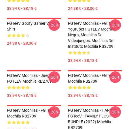
33,94 € - 38,18 €
24,38 € - 28,06 €
FGTeeV Goofy Gamer Vibes T-
FGTeeV Mochilas - FGTEEV.
-20%
-20%
Shirt
Youtuber FGTEEV Mochila
Negra, Mochilas De
Videojuegos, Mochilas De
24,38 € - 28,06 €
Instituto Mochila RB2709
33,94 € - 38,18 €
FGTeeV Mochilas - Juegos
FGTeeV Mochilas - FGTeeV
-20%
-20%
FGTEEV Mochila RB2709
Mochila RB2709
33,94 € - 38,18 €
33,94 € - 38,18 €
FGTeeV Mochilas - FGTeeV
FGTeeV Mochilas - HAPPY
-20%
-20%
Mochila RB2709
FGTeeV - FAMILY PLUSHIE
BUNDLE (2022) Mochila
RB2709