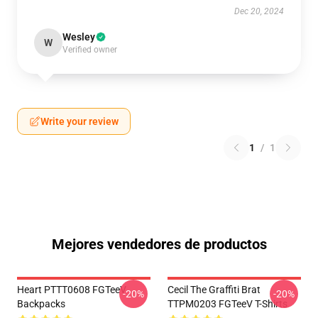
Dec 20, 2024
Wesley
W
Verified owner
Write your review
1
/
1
Mejores vendedores de productos
Heart PTTT0608 FGTeeV
Cecil The Graffiti Brat
-20%
-20%
Backpacks
TTPM0203 FGTeeV T-Shirts