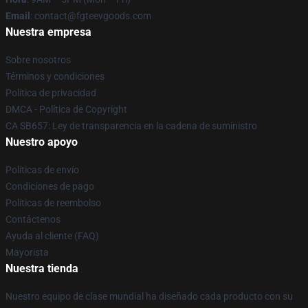
Email
: contact@fgteevgoods.com
Nuestra empresa
Sobre nosotros
Términos y condiciones
Política de privacidad
DMCA - Política de Copyright
CA SB657: Ley de transparencia en la cadena de suministro
Nuestro apoyo
Políticas de envío
Condiciones de pago
Políticas de reembolso
Contáctenos
Ayuda al cliente (FAQ)
Mayorista
Nuestra tienda
Nuestro equipo de clase mundial ha diseñado cada producto con su