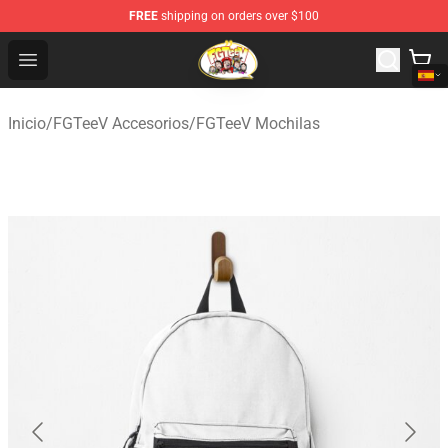
FREE
shipping on orders over $100
FGTeeV Store - Official FGTeeV Merchandise Shop
Open menu
Inicio
/
FGTeeV Accesorios
/
FGTeeV Mochilas