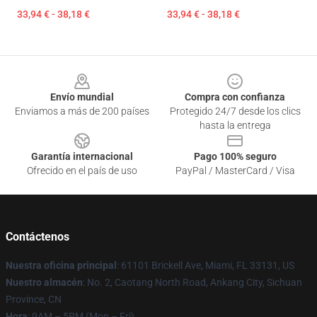
33,94 € - 38,18 €
33,94 € - 38,18 €
Footer
Envío mundial
Compra con confianza
Enviamos a más de 200 países
Protegido 24/7 desde los clics
hasta la entrega
Garantía internacional
Pago 100% seguro
Ofrecido en el país de uso
PayPal / MasterCard / Visa
Contáctenos
Nuestra oficina principal
: 61101 Brickell Ave, Miami, FL 33131, US
Nuestro almacén
: No. 2, Caotang North Road, Ankang City, Sichuan
Province, CN
Hora
: 9AM – 5PM (Mon – Fri)