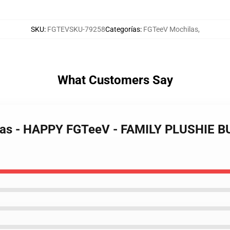
SKU
:
FGTEVSKU-79258
Categorías
:
FGTeeV Mochilas
,
What Customers Say
ilas - HAPPY FGTeeV - FAMILY PLUSHIE B