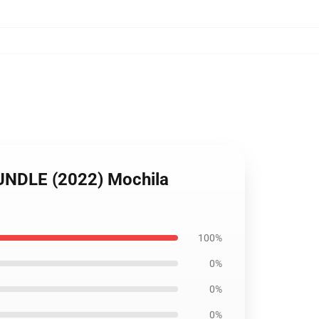
UNDLE (2022) Mochila
100%
0%
0%
0%