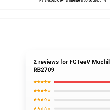
Para espacio extra, intente el bolso de Duffle
2 reviews for FGTeeV Moch
RB2709
★★★★★
★★★★☆
★★★☆☆
★★☆☆☆