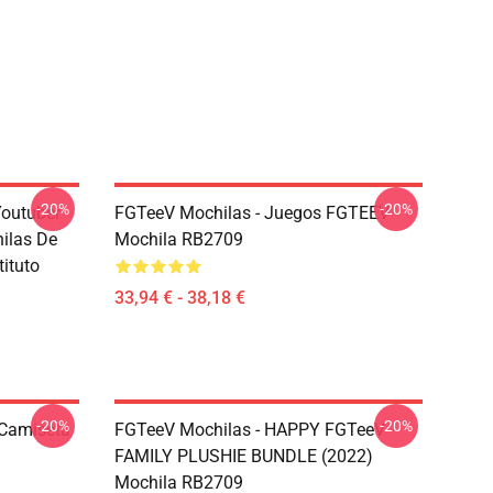
-20%
-20%
Youtuber
FGTeeV Mochilas - Juegos FGTEEV
ilas De
Mochila RB2709
tituto
33,94 € - 38,18 €
-20%
-20%
Camiseta
FGTeeV Mochilas - HAPPY FGTeeV -
FAMILY PLUSHIE BUNDLE (2022)
Mochila RB2709