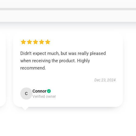
Didn’t expect much, but was really pleased
when receiving the product. Highly
recommend.
Dec 23, 2024
Connor
C
Verified owner