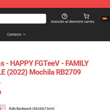
Atención al cliente
Ver carrito
Contacto
s - HAPPY FGTeeV - FAMILY
E (2022) Mochila RB2709
)
)
Kids Backpack (40x30x13cm)