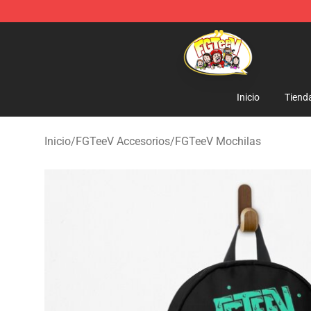
FGTeeV Store - Official FGTeeV Merchandise Shop
Inicio
Tiend
Inicio
/
FGTeeV Accesorios
/
FGTeeV Mochilas