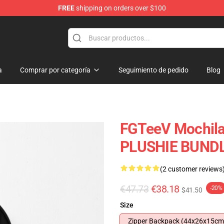
FREE
shipping on orders over $100
a
Comprar por categoría
Seguimiento de pedido
Blog
FGTeeV Mochila
PLUSHIE BUNDL
(2 customer reviews
€47.73
€38.18
-20%
$41.50
Size
Zipper Backpack (44x26x15cm