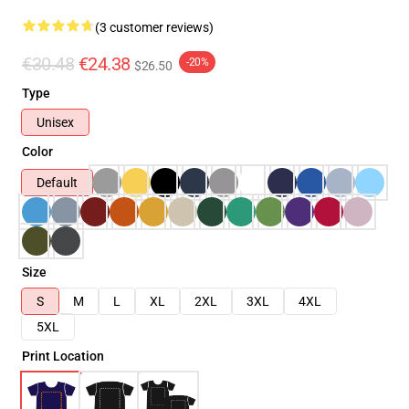
(3 customer reviews)
€30.48
€24.38
-20%
$26.50
Type
Unisex
Color
Default
Size
S
M
L
XL
2XL
3XL
4XL
5XL
Print Location