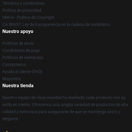
Términos y condiciones
Política de privacidad
DMCA - Política de Copyright
CA SB657: Ley de transparencia en la cadena de suministro
Nuestro apoyo
Políticas de envío
Condiciones de pago
Políticas de reembolso
Contáctenos
Ayuda al cliente (FAQ)
Mayorista
Nuestra tienda
Nuestro equipo de clase mundial ha diseñado cada producto con su
estilo en mente. Ofrecemos una amplia variedad de productos de alta
calidad y hermosos para asegurarse de que se mantenga único y
elegante.