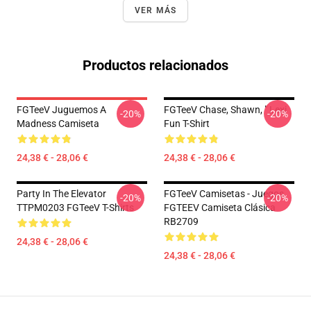
VER MÁS
Productos relacionados
FGTeeV Juguemos A
FGTeeV Chase, Shawn, " Lexi
-20%
-20%
Madness Camiseta
Fun T-Shirt
24,38 € - 28,06 €
24,38 € - 28,06 €
Party In The Elevator
FGTeeV Camisetas - Juegos
-20%
-20%
TTPM0203 FGTeeV T-Shirts
FGTEEV Camiseta Clásica
RB2709
24,38 € - 28,06 €
24,38 € - 28,06 €
Footer