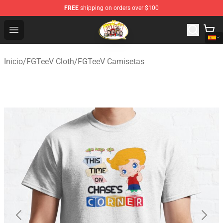
FREE
shipping on orders over $100
FGTeeV Store - Official FGTeeV Merchandise Shop
Open menu
Inicio
/
FGTeeV Cloth
/
FGTeeV Camisetas