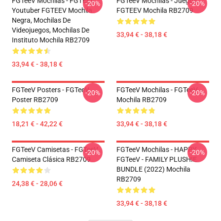
FGTeeV Mochilas - FGTEEV.
FGTeeV Mochilas - Juegos
-20%
-20%
Youtuber FGTEEV Mochila
FGTEEV Mochila RB2709
Negra, Mochilas De
Videojuegos, Mochilas De
33,94 € - 38,18 €
Instituto Mochila RB2709
33,94 € - 38,18 €
FGTeeV Posters - FGTeeV
FGTeeV Mochilas - FGTeeV
-20%
-20%
Poster RB2709
Mochila RB2709
18,21 € - 42,22 €
33,94 € - 38,18 €
FGTeeV Camisetas - FGTeeV
FGTeeV Mochilas - HAPPY
-20%
-20%
Camiseta Clásica RB2709
FGTeeV - FAMILY PLUSHIE
BUNDLE (2022) Mochila
RB2709
24,38 € - 28,06 €
33,94 € - 38,18 €