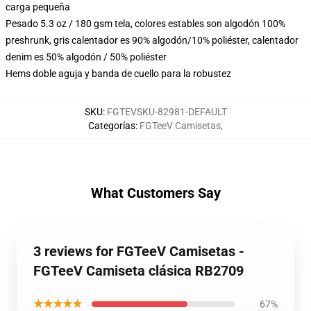
carga pequeña
Pesado 5.3 oz / 180 gsm tela, colores estables son algodón 100%
preshrunk, gris calentador es 90% algodón/10% poliéster, calentador
denim es 50% algodón / 50% poliéster
Hems doble aguja y banda de cuello para la robustez
SKU
:
FGTEVSKU-82981-DEFAULT
Categorías
:
FGTeeV Camisetas
,
What Customers Say
3 reviews for FGTeeV Camisetas -
FGTeeV Camiseta clásica RB2709
★★★★★
67%