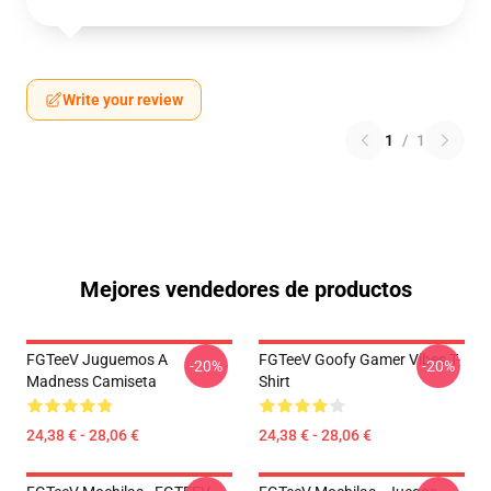
Write your review
1
/
1
Mejores vendedores de productos
FGTeeV Juguemos A
FGTeeV Goofy Gamer Vibes T-
-20%
-20%
Madness Camiseta
Shirt
24,38 € - 28,06 €
24,38 € - 28,06 €