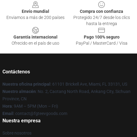
Envío mundial
Compra con confianza
Enviamos a más de 200 países
Protegido 24/7 desde los clics
hasta la entrega
Garantía internacional
Pago 100% seguro
Ofrecido en el país de uso
PayPal / MasterCard / Visa
Contáctenos
Nuestra oficina principal
: 61101 Brickell Ave, Miami, FL 33131, US
Nuestro almacén
: No. 2, Caotang North Road, Ankang City, Sichuan
Province, CN
Hora
: 9AM – 5PM (Mon – Fri)
Email
: contact@fgteevgoods.com
Nuestra empresa
Sobre nosotros