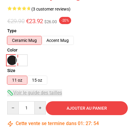
(3 customer reviews)
€29.90
€23.92
-20%
$26.00
Type
Ceramic Mug
Accent Mug
Color
Size
11 oz
15 oz
Voir le guide des tailles
Quantity
AJOUTER AU PANIER
Cette vente se termine dans
01
:
27
:
54