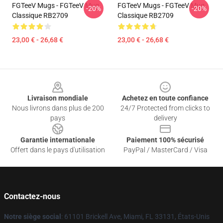
FGTeeV Mugs - FGTeeV Mug
FGTeeV Mugs - FGTeeV Mug
-20%
-20%
Classique RB2709
Classique RB2709
23,00 € - 26,68 €
23,00 € - 26,68 €
Footer
Livraison mondiale
Achetez en toute confiance
Nous livrons dans plus de 200
24/7 Protected from clicks to
pays
delivery
Garantie internationale
Paiement 100% sécurisé
Offert dans le pays d'utilisation
PayPal / MasterCard / Visa
Contactez-nous
Notre siège social
: 61101 Brickell Ave, Miami, FL 33131, États-Unis