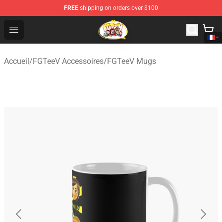
FREE
shipping on orders over $100
FGTeeV Store - Official FGTeeV Merchandise Shop
Open menu
Accueil
/
FGTeeV Accessoires
/
FGTeeV Mugs