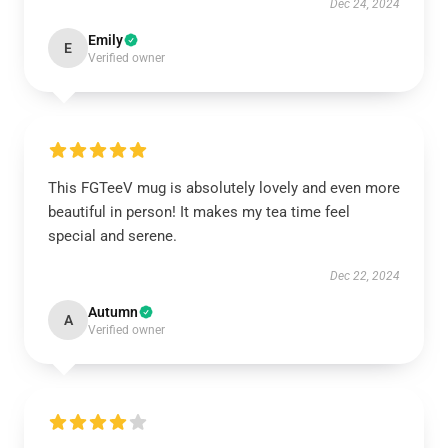
Dec 24, 2024
Emily
E
Verified owner
This FGTeeV mug is absolutely lovely and even more
beautiful in person! It makes my tea time feel
special and serene.
Dec 22, 2024
Autumn
A
Verified owner