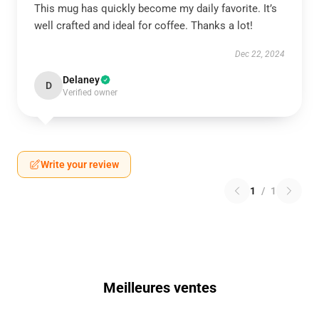
This mug has quickly become my daily favorite. It’s
well crafted and ideal for coffee. Thanks a lot!
Dec 22, 2024
Delaney
D
Verified owner
Write your review
1
/
1
Meilleures ventes