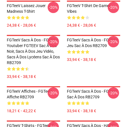
FGTeeV Laissez Jouer
FGTeeV T-Shirt De Gamer
-20%
-20%
Madness T-Shirt
Vibes
24,38 € - 28,06 €
24,38 € - 28,06 €
FGTeeV Sacs À Dos - FGTEEV.
FGTeeV Sacs À Dos - FGTEEV
-20%
-20%
Youtuber FGTEEV Sac À Dos
Jeu Sac À Dos RB2709
Noir, Sacs À Dos Jeu Vidéo,
Sacs À Dos Lycéens Sac À Dos
33,94 € - 38,18 €
RB2709
33,94 € - 38,18 €
FGTeeV Affiches - FGTeeV
FGTeeV Sacs À Dos - FGTeeV
-20%
-20%
Affiche RB2709
Sac À Dos RB2709
18,21 € - 42,22 €
33,94 € - 38,18 €
FGTeeV T-Shirts - FGTeeV T-
FGTeeV Sacs À Dos - HAPPY